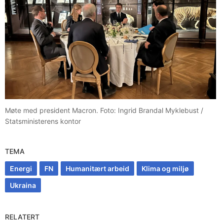
Møte med president Macron. Foto: Ingrid Brandal Myklebust /
Statsministerens kontor
TEMA
Energi
FN
Humanitært arbeid
Klima og miljø
Ukraina
RELATERT