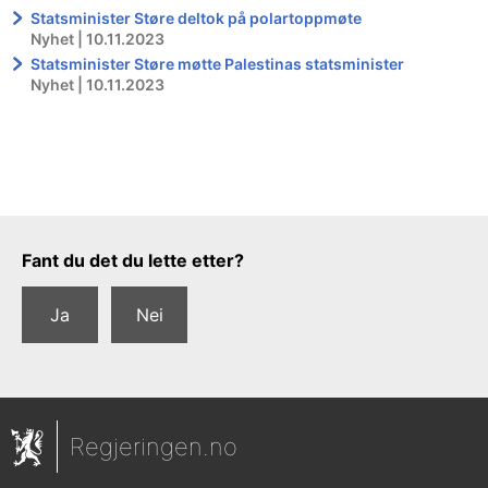
Statsminister Støre deltok på polartoppmøte
Nyhet | 10.11.2023
Statsminister Støre møtte Palestinas statsminister
Nyhet | 10.11.2023
Tilbakemeldingsskjema
Fant du det du lette etter?
Ja
Nei
Regjeringen.no