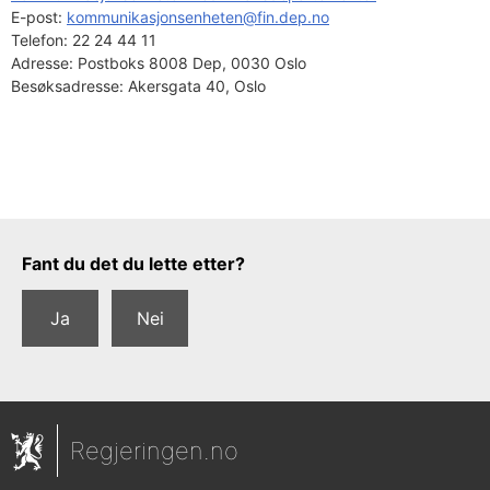
E-post: 
kommunikasjonsenheten@fin.dep.no
Telefon:
22 24 44 11
Adresse:
Postboks 8008 Dep, 0030 Oslo
Besøksadresse:
Akersgata 40, Oslo
Tilbakemeldingsskjema
Fant du det du lette etter?
Ja
Nei
Regjeringen.no