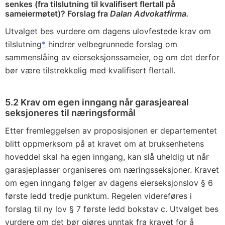
senkes (fra tilslutning til kvalifisert flertall på
sameiermøtet)? Forslag fra
Dalan Advokatfirma.
Utvalget bes vurdere om dagens ulovfestede krav om
tilslutning
*
hindrer velbegrunnede forslag om
sammenslåing av eierseksjonssameier, og om det derfor
bør være tilstrekkelig med kvalifisert flertall.
5.2 Krav om egen inngang når garasjeareal
seksjoneres til næringsformål
Etter fremleggelsen av proposisjonen er departementet
blitt oppmerksom på at kravet om at bruksenhetens
hoveddel skal ha egen inngang, kan slå uheldig ut når
garasjeplasser organiseres om næringsseksjoner. Kravet
om egen inngang følger av dagens eierseksjonslov § 6
første ledd tredje punktum. Regelen videreføres i
forslag til ny lov § 7 første ledd bokstav c. Utvalget bes
vurdere om det bør gjøres unntak fra kravet for å