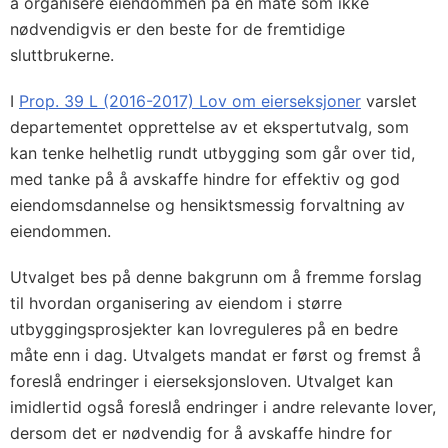
å organisere eiendommen på en måte som ikke
nødvendigvis er den beste for de fremtidige
sluttbrukerne.
I
Prop. 39 L (2016-2017) Lov om eierseksjoner
varslet
departementet opprettelse av et ekspertutvalg, som
kan tenke helhetlig rundt utbygging som går over tid,
med tanke på å avskaffe hindre for effektiv og god
eiendomsdannelse og hensiktsmessig forvaltning av
eiendommen.
Utvalget bes på denne bakgrunn om å fremme forslag
til hvordan organisering av eiendom i større
utbyggingsprosjekter kan lovreguleres på en bedre
måte enn i dag. Utvalgets mandat er først og fremst å
foreslå endringer i eierseksjonsloven. Utvalget kan
imidlertid også foreslå endringer i andre relevante lover,
dersom det er nødvendig for å avskaffe hindre for