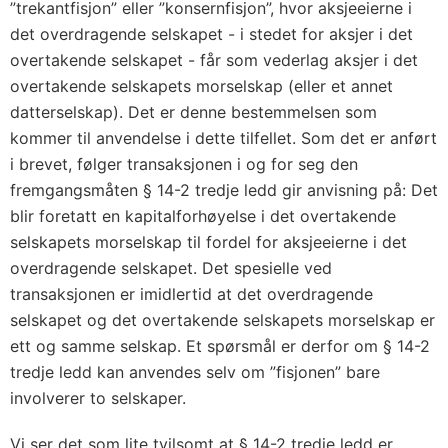
”trekantfisjon” eller ”konsernfisjon”, hvor aksjeeierne i
det overdragende selskapet - i stedet for aksjer i det
overtakende selskapet - får som vederlag aksjer i det
overtakende selskapets morselskap (eller et annet
datterselskap). Det er denne bestemmelsen som
kommer til anvendelse i dette tilfellet. Som det er anført
i brevet, følger transaksjonen i og for seg den
fremgangsmåten § 14-2 tredje ledd gir anvisning på: Det
blir foretatt en kapitalforhøyelse i det overtakende
selskapets morselskap til fordel for aksjeeierne i det
overdragende selskapet. Det spesielle ved
transaksjonen er imidlertid at det overdragende
selskapet og det overtakende selskapets morselskap er
ett og samme selskap. Et spørsmål er derfor om § 14-2
tredje ledd kan anvendes selv om ”fisjonen” bare
involverer to selskaper.
Vi ser det som lite tvilsomt at § 14-2 tredje ledd er