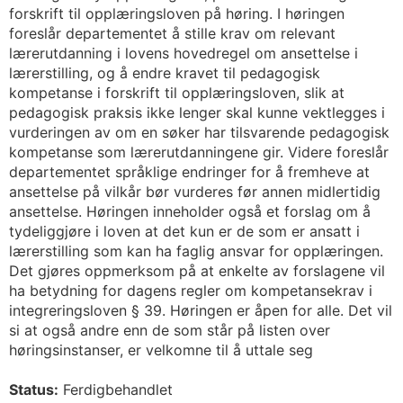
forskrift til opplæringsloven på høring. I høringen
foreslår departementet å stille krav om relevant
lærerutdanning i lovens hovedregel om ansettelse i
lærerstilling, og å endre kravet til pedagogisk
kompetanse i forskrift til opplæringsloven, slik at
pedagogisk praksis ikke lenger skal kunne vektlegges i
vurderingen av om en søker har tilsvarende pedagogisk
kompetanse som lærerutdanningene gir. Videre foreslår
departementet språklige endringer for å fremheve at
ansettelse på vilkår bør vurderes før annen midlertidig
ansettelse. Høringen inneholder også et forslag om å
tydeliggjøre i loven at det kun er de som er ansatt i
lærerstilling som kan ha faglig ansvar for opplæringen.
Det gjøres oppmerksom på at enkelte av forslagene vil
ha betydning for dagens regler om kompetansekrav i
integreringsloven § 39. Høringen er åpen for alle. Det vil
si at også andre enn de som står på listen over
høringsinstanser, er velkomne til å uttale seg
Status:
Ferdigbehandlet