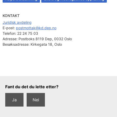
KONTAKT
Juridisk avdeling
E-post: 
postmottak@kd.dep.no
Telefon:
22 24 75 03
Adresse:
Postboks 8119 Dep, 0032 Oslo
Besøksadresse:
Kirkegata 18, Oslo
Tilbakemeldingsskjema
Fant du det du lette etter?
Ja
Nei