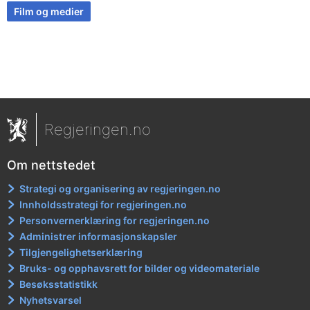
Film og medier
Regjeringen.no
Om nettstedet
Strategi og organisering av regjeringen.no
Innholdsstrategi for regjeringen.no
Personvernerklæring for regjeringen.no
Administrer informasjonskapsler
Tilgjengelighetserklæring
Bruks- og opphavsrett for bilder og videomateriale
Besøksstatistikk
Nyhetsvarsel