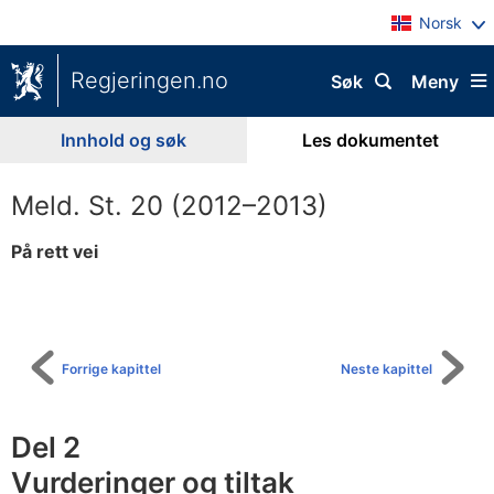
Norsk
Regjeringen.no
Søk
Meny
Innhold og søk
Les dokumentet
Meld. St. 20 (2012–2013)
På rett vei
Til
innholdsfortegnelse
Forrige kapittel
Neste kapittel
Del 2
Vurderinger og tiltak