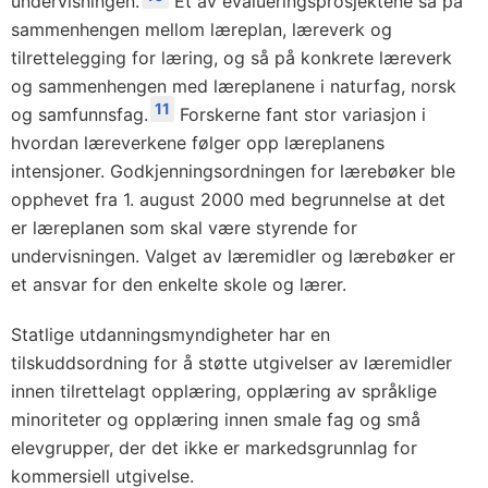
undervisningen.
Et av evalueringsprosjektene så på
sammenhengen mellom læreplan, læreverk og
tilrettelegging for læring, og så på konkrete læreverk
og sammenhengen med læreplanene i naturfag, norsk
11
og samfunnsfag.
Forskerne fant stor variasjon i
hvordan læreverkene følger opp læreplanens
intensjoner. Godkjenningsordningen for lærebøker ble
opphevet fra 1. august 2000 med begrunnelse at det
er læreplanen som skal være styrende for
undervisningen. Valget av læremidler og lærebøker er
et ansvar for den enkelte skole og lærer.
Statlige utdanningsmyndigheter har en
tilskuddsordning for å støtte utgivelser av læremidler
innen tilrettelagt opplæring, opplæring av språklige
minoriteter og opplæring innen smale fag og små
elevgrupper, der det ikke er markedsgrunnlag for
kommersiell utgivelse.