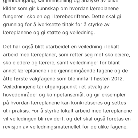
gjennomgang, sammenstilling og analyse av ulike
kilder som gir kunnskap om hvordan læreplanene
fungerer i skolen og i lærebedriftene. Dette skal gi
grunnlag for å iverksette tiltak for å styrke av
læreplanene og gi støtte og veiledning.
Det har også blitt utarbeidet en veiledning i lokalt
arbeid med læreplaner, som retter seg mot skoleeiere,
skoleledere og lærere, samt veiledninger for blant
annet læreplanene i de gjennomgående fagene og de
åtte første valgfagene som ble innført høsten 2012.
Veiledningene tar utgangspunkt i et utvalg av
hovedområder og kompetansemål, og gir eksempler
på hvordan læreplanene kan konkretiseres og settes
ut i praksis. For å styrke lokalt arbeid med læreplanene
vil veiledingen bli revidert, og det skal også foretas en
revisjon av veiledningsmateriellet for de ulike fagene.