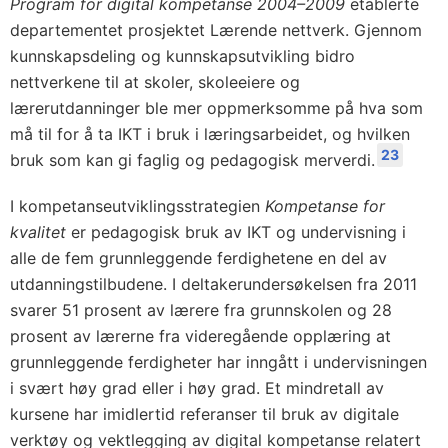
Program for digital kompetanse 2004–2009
etablerte
departementet prosjektet Lærende nettverk. Gjennom
kunnskapsdeling og kunnskapsutvikling bidro
nettverkene til at skoler, skoleeiere og
lærerutdanninger ble mer oppmerksomme på hva som
må til for å ta IKT i bruk i læringsarbeidet, og hvilken
23
bruk som kan gi faglig og pedagogisk merverdi.
I kompetanseutviklingsstrategien
Kompetanse for
kvalitet
er pedagogisk bruk av IKT og undervisning i
alle de fem grunnleggende ferdighetene en del av
utdanningstilbudene. I deltakerundersøkelsen fra 2011
svarer 51 prosent av lærere fra grunnskolen og 28
prosent av lærerne fra videregående opplæring at
grunnleggende ferdigheter har inngått i undervisningen
i svært høy grad eller i høy grad. Et mindretall av
kursene har imidlertid referanser til bruk av digitale
verktøy og vektlegging av digital kompetanse relatert