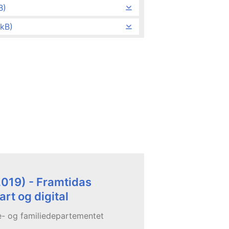
B)
 kB)
2019) - Framtidas
art og digital
ne- og familiedepartementet