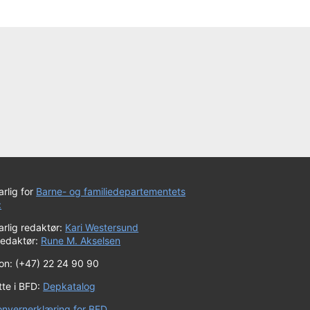
rlig for
Barne- og familiedepartementets
:
rlig redaktør:
Kari Westersund
redaktør:
Rune M. Akselsen
fon: (+47) 22 24 90 90
tte i BFD:
Depkatalog
onvernerklæring for BFD