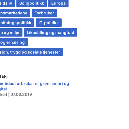
eidsliv
Boligpolitikk
Europa
ansmarkedene
Forbruker
altningspolitikk
IT-politikk
a og miljø
Likestilling og mangfold
 og ernæring
jon, trygd og sosiale tjenester
TERT
amtidas forbrukar er grøn, smart og
ital
heit | 07.06.2019