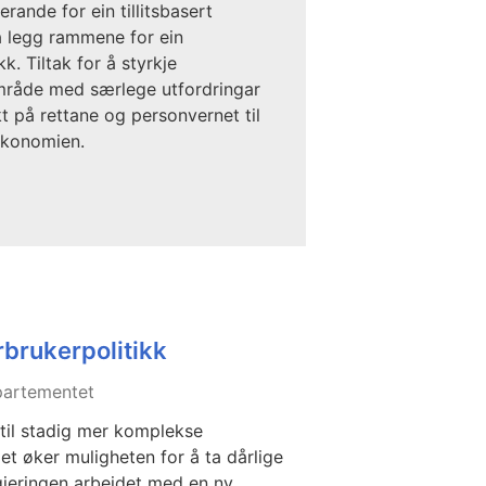
rande for ein tillitsbasert
 legg rammene for ein
k. Tiltak for å styrkje
 område med særlege utfordringar
ekt på rettane og personvernet til
 økonomien.
rbrukerpolitikk
partementet
til stadig mer komplekse
t øker muligheten for å ta dårlige
gjeringen arbeidet med en ny