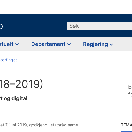
o
Søk
ktuelt
Departement
Regjering
Stortinget
018–2019)
B
f
t og digital
et 7. juni 2019, godkjend i statsråd same
TEM