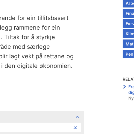
Arb
Fin
ande for ein tillitsbasert
Forv
legg rammene for ein
Klim
. Tiltak for å styrkje
Mat
område med særlege
Pens
blir lagt vekt på rettane og
 i den digitale økonomien.
RELA
Fr
dig
Ny