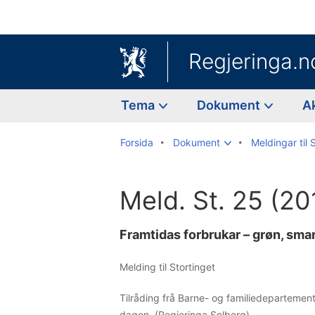
Regjeringa.n
Tema
Dokument
A
Forsida
Dokument
Meldingar til 
Meld. St. 25 (2
Framtidas forbrukar – grøn, smar
Melding til Stortinget
Tilråding frå Barne- og familiedepartement
dagen. (Regjeringa Solberg)