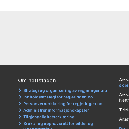
Ansva
Om nettstaden
sider
Strategi og organisering av regjeringen.no
Ansva
Innholdsstrategi for regjeringen.no
Nett
Personvernerklæring for regjeringen.no
Tele
Administrer informasjonskapsler
Tilgjengelighetserklæring
Ansa
Bruks- og opphavsrett for bilder og
Pers
videomateriale