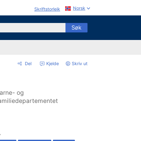
Norsk
Skriftstorleik
Søk
Del
Kjelde
Skriv ut
arne- og
amiliedepartementet
A