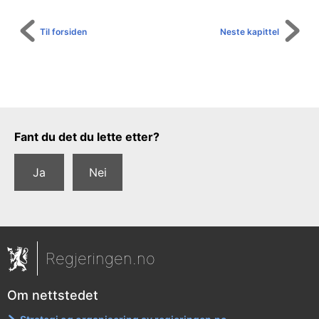
Til forsiden
Neste kapittel
Tilbakemeldingsskjema
Fant du det du lette etter?
Ja
Nei
Regjeringen.no
Om nettstedet