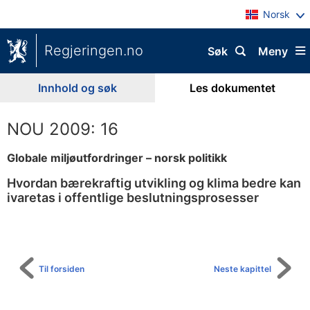
Norsk
Regjeringen.no
Søk
Meny
Innhold og søk
Les dokumentet
NOU 2009: 16
Globale miljøutfordringer – norsk politikk
Hvordan bærekraftig utvikling og klima bedre kan
ivaretas i offentlige beslutningsprosesser
Til
innholdsfortegnelse
Til forsiden
Neste kapittel