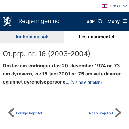
Norsk
Regjeringen.no
Søk
Meny
Innhold og søk
Les dokumentet
Ot.prp. nr. 16 (2003-2004)
Om lov om endringer i lov 20. desember 1974 nr. 73
om dyrevern, lov 15. juni 2001 nr. 75 om veterinærer
l
og annet dyrehelsepersone
...
(Vis hele tittelen)
Til
l
innholdsfortegnelse
o
g
l
Forrige kapittel
Neste kapittel
o