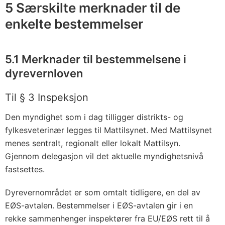
v
5 Særskilte merknader til de
4
enkelte bestemmelser
.
d
e
5.1 Merknader til bestemmelsene i
s
dyrevernloven
e
Til § 3 Inspeksjon
m
b
Den myndighet som i dag tilligger distrikts- og
e
fylkesveterinær legges til Mattilsynet. Med Mattilsynet
r
menes sentralt, regionalt eller lokalt Mattilsyn.
1
Gjennom delegasjon vil det aktuelle myndighetsnivå
fastsettes.
9
9
Dyrevernområdet er som omtalt tidligere, en del av
2
EØS-avtalen. Bestemmelser i EØS-avtalen gir i en
n
rekke sammenhenger inspektører fra EU/EØS rett til å