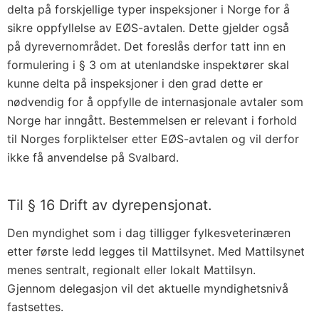
r
delta på forskjellige typer inspeksjoner i Norge for å
.
sikre oppfyllelse av EØS-avtalen. Dette gjelder også
1
på dyrevernområdet. Det foreslås derfor tatt inn en
3
formulering i § 3 om at utenlandske inspektører skal
0
kunne delta på inspeksjoner i den grad dette er
o
nødvendig for å oppfylle de internasjonale avtaler som
Norge har inngått. Bestemmelsen er relevant i forhold
m
til Norges forpliktelser etter EØS-avtalen og vil derfor
h
ikke få anvendelse på Svalbard.
u
s
d
Til § 16 Drift av dyrepensjonat.
y
Den myndighet som i dag tilligger fylkesveterinæren
r
etter første ledd legges til Mattilsynet. Med Mattilsynet
a
menes sentralt, regionalt eller lokalt Mattilsyn.
v
Gjennom delegasjon vil det aktuelle myndighetsnivå
l
fastsettes.