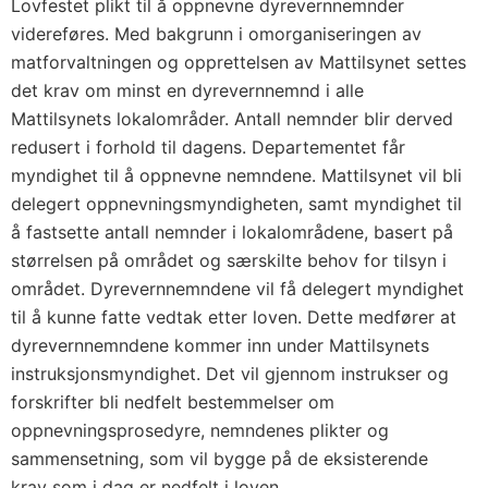
Lovfestet plikt til å oppnevne dyrevernnemnder
videreføres. Med bakgrunn i omorganiseringen av
matforvaltningen og opprettelsen av Mattilsynet settes
det krav om minst en dyrevernnemnd i alle
Mattilsynets lokalområder. Antall nemnder blir derved
redusert i forhold til dagens. Departementet får
myndighet til å oppnevne nemndene. Mattilsynet vil bli
delegert oppnevningsmyndigheten, samt myndighet til
å fastsette antall nemnder i lokalområdene, basert på
størrelsen på området og særskilte behov for tilsyn i
området. Dyrevernnemndene vil få delegert myndighet
til å kunne fatte vedtak etter loven. Dette medfører at
dyrevernnemndene kommer inn under Mattilsynets
instruksjonsmyndighet. Det vil gjennom instrukser og
forskrifter bli nedfelt bestemmelser om
oppnevningsprosedyre, nemndenes plikter og
sammensetning, som vil bygge på de eksisterende
krav som i dag er nedfelt i loven.