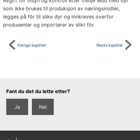
Avgift for tilsyn og kontroll etter tredje ledd med dyr
som ikke brukes til produksjon av næringsmidler,
legges på fôr til slike dyr og innkreves overfor
produsenter og importører av slikt fôr.
Forrige kapittel
Neste kapittel
Tilbakemeldingsskjema
Fant du det du lette etter?
Ja
Nei