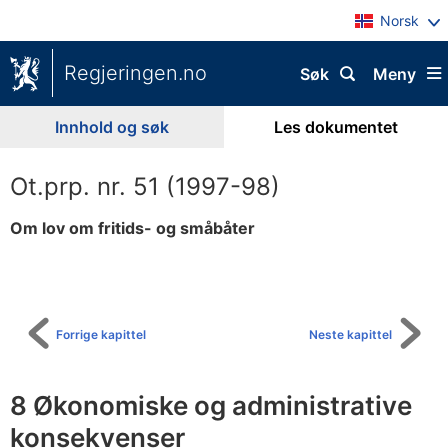
Norsk
Regjeringen.no
Søk
Meny
Innhold og søk
Les dokumentet
Ot.prp. nr. 51 (1997-98)
Om lov om fritids- og småbåter
Til
innholdsfortegnelse
Forrige kapittel
Neste kapittel
8 Økonomiske og administrative
konsekvenser