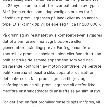
ca 25 nye alkometre, ett for hver båt, enten av typen
SL-2 (som er den som i dag vanligvis brukes for å
håndheve promillegrensen på land) eller av en annen
type. Et slikt innkjøp vil beløpe seg til ca kr 200 000,-.
På grunnlag av resultatet av alkometerprøven avgjøres
det bl a om føreren må avgi blodprøve eller
gjennomføre utåndingsprøve. For å gjennomføre
kontroll av promilleinnholdet i blod eller åndedrett kan
politiet bruke de samme apparatene som ved den
tilsvarende kontrollen av motorvognførere. De berørte
politikamrene vil besitte slike apparater uansett om
det innføres en fast promillegrense til sjøs, og
innføringen av en slik promillegrense vil derfor ikke
medføre ekstrakostnader til anskaffelse av slikt utstyr.
For det året en fast promillegrense til sjøs innføres, vil