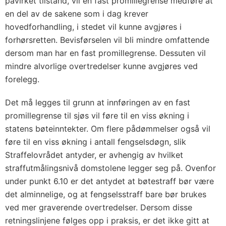
påvirket tilstand, vil en fast promillegrense medføre at
en del av de sakene som i dag krever
hovedforhandling, i stedet vil kunne avgjøres i
forhørsretten. Bevisførselen vil bli mindre omfattende
dersom man har en fast promillegrense. Dessuten vil
mindre alvorlige overtredelser kunne avgjøres ved
forelegg.
Det må legges til grunn at innføringen av en fast
promillegrense til sjøs vil føre til en viss økning i
statens bøteinntekter. Om flere pådømmelser også vil
føre til en viss økning i antall fengselsdøgn, slik
Straffelovrådet antyder, er avhengig av hvilket
straffutmålingsnivå domstolene legger seg på. Ovenfor
under punkt 6.10 er det antydet at bøtestraff bør være
det alminnelige, og at fengselsstraff bare bør brukes
ved mer graverende overtredelser. Dersom disse
retningslinjene følges opp i praksis, er det ikke gitt at