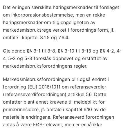
e
Det er ingen særskilte høringsmerknader til forslaget
l
om inkorporasjonsbestemmelse, men en rekke
s
høringsmerknader om tilgjengeligheten av
e
markedsmisbruksregelverket i forordnings form, jf.
a
omtale i kapittel 3.1.5 og 7.6.4.
v
f
Gjeldende §§ 3-1 til 3-8, §§ 3-10 til 3-13 og §§ 4-2, 4-
o
4, 5-2 og 5-3 foreslås opphevet og erstattet av
r
markedsmisbruksforordningens regler.
o
Markedsmisbruksforordningen blir også endret i
r
forordning (EU) 2016/1011 om referanseverdier
d
(referanseverdiforordningen) artikkel 56. Dette
n
omfatter blant annet kravene til meldeplikt for
i
primærinnsidere, jf. omtale i kapittel 6.10 av de
n
materielle endringene. Referanseverdiforordningen
g
antas å være EØS-relevant, men er ennå ikke