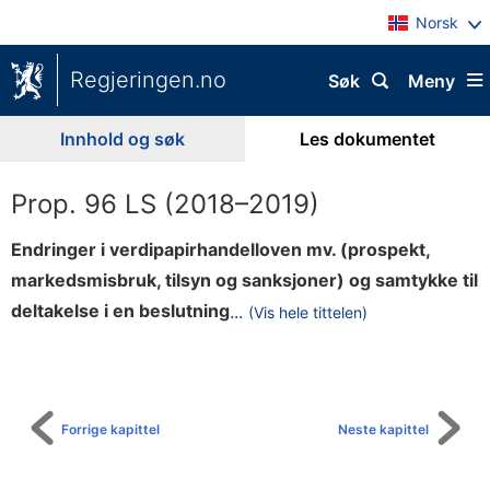
Norsk
Regjeringen.no
Søk
Meny
Innhold og søk
Les dokumentet
Prop. 96 LS (2018–2019)
Endringer i verdipapirhandelloven mv. (prospekt,
markedsmisbruk, tilsyn og sanksjoner) og samtykke til
i
deltakelse i en beslutning
...
(Vis hele tittelen)
Til
E
innholdsfortegnelse
Ø
S
-
Forrige kapittel
Neste kapittel
k