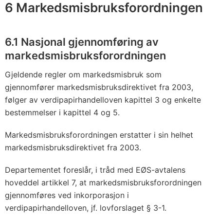
o
6 Markedsmisbruksforordningen
m
i
6.1 Nasjonal gjennomføring av
t
markedsmisbruksforordningen
e
e
Gjeldende regler om markedsmisbruk som
n
gjennomfører markedsmisbruksdirektivet fra 2003,
o
følger av verdipapirhandelloven kapittel 3 og enkelte
m
bestemmelser i kapittel 4 og 5.
i
Markedsmisbruksforordningen erstatter i sin helhet
n
markedsmisbruksdirektivet fra 2003.
n
l
Departementet foreslår, i tråd med EØS-avtalens
e
hoveddel artikkel 7, at markedsmisbruksforordningen
m
gjennomføres ved inkorporasjon i
m
verdipapirhandelloven, jf. lovforslaget § 3-1.