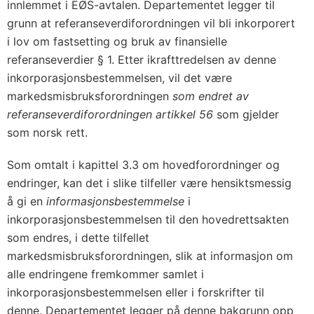
(
innlemmet i EØS-avtalen. Departementet legger til
E
grunn at referanseverdiforordningen vil bli inkorporert
U
i lov om fastsetting og bruk av finansielle
referanseverdier § 1. Etter ikrafttredelsen av denne
)
inkorporasjonsbestemmelsen, vil det være
n
markedsmisbruksforordningen
som endret av
r
referanseverdiforordningen artikkel 56
som gjelder
.
som norsk rett.
5
9
Som omtalt i kapittel 3.3 om hovedforordninger og
6
endringer, kan det i slike tilfeller være hensiktsmessig
/
å gi en
informasjonsbestemmelse
i
2
inkorporasjonsbestemmelsen til den hovedrettsakten
0
som endres, i dette tilfellet
markedsmisbruksforordningen, slik at informasjon om
1
alle endringene fremkommer samlet i
4
inkorporasjonsbestemmelsen eller i forskrifter til
o
denne. Departementet legger på denne bakgrunn opp