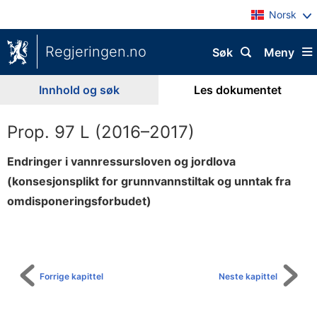
Norsk
Regjeringen.no
Søk
Meny
Innhold og søk
Les dokumentet
Prop. 97 L (2016–2017)
Endringer i vannressursloven og jordlova
(konsesjonsplikt for grunnvannstiltak og unntak fra
omdisponeringsforbudet)
Til
innholdsfortegnelse
Forrige kapittel
Neste kapittel