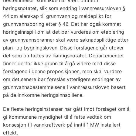
bestemmelser som ikke har vært omtalt i
høringsnotatet, slik som endring i vannressursloven §
44 om eierskap til grunnvann og meldeplikt for
grunnvannsboring etter § 46. Det har også kommet
høringsinnspill om at det bør vurderes om etablering
av grunnvannsbrønner skal være søknadspliktige etter
plan- og bygningsloven. Disse forslagene går utover
det som omfattes av høringsnotatet. Departementet
finner derfor ikke grunn til å gå videre med disse
forslagene i denne proposisjonen, men skal vurdere
om det senere bør foreslås ytterligere endringer av
grunnvannsbestemmelsene i vannressursloven basert
på de innkomne høringsinnspillene.
De fleste høringsinstanser har gått imot forslaget om å
gi kommunene myndighet til å fatte vedtak om
konsesjon til vannkraftverk på inntil 1 MW installert
effekt.