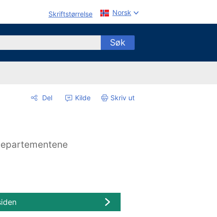
Norsk
Skriftstørrelse
Søk
Del
Kilde
Skriv ut
epartementene
siden