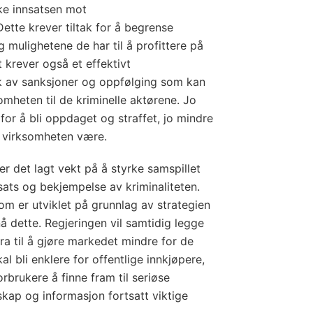
ke innsatsen mot
Dette krever tiltak for å begrense
g mulighetene de har til å profittere på
t krever også et effektivt
k av sanksjoner og oppfølging som kan
omheten til de kriminelle aktørene. Jo
for å bli oppdaget og straffet, jo mindre
le virksomheten være.
 er det lagt vekt på å styrke samspillet
ats og bekjempelse av kriminaliteten.
m er utviklet på grunnlag av strategien
nå dette. Regjeringen vil samtidig legge
ra til å gjøre markedet mindre for de
al bli enklere for offentlige innkjøpere,
rbrukere å finne fram til seriøse
nskap og informasjon fortsatt viktige