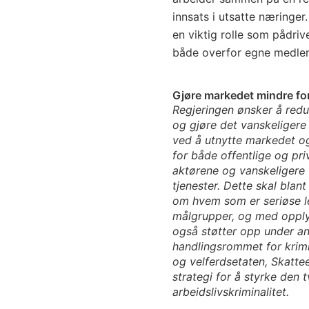
innsats i utsatte næringer
en viktig rolle som pådrive
både overfor egne medle
Gjøre markedet mindre for
Regjeringen ønsker å redu
og gjøre det vanskeligere
ved å utnytte markedet og 
for både offentlige og pri
aktørene og vanskeligere f
tjenester. Dette skal blan
om hvem som er seriøse le
målgrupper, og med opplys
også støtter opp under and
handlingsrommet for krimin
og velferdsetaten, Skattee
strategi for å styrke den
arbeidslivskriminalitet.