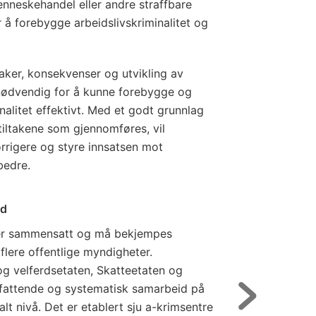
nneskehandel eller andre straffbare
or å forebygge arbeidslivskriminalitet og
ker, konsekvenser og utvikling av
r nødvendig for å kunne forebygge og
alitet effektivt. Med et godt grunnlag
tiltakene som gjennomføres, vil
orrigere og styre innsatsen mot
 bedre.
id
n er sammensatt og må bekjempes
 flere offentlige myndigheter.
 og velferdsetaten, Skatteetaten og
omfattende og systematisk samarbeid på
alt nivå. Det er etablert sju a-krimsentre