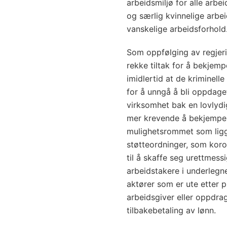
arbeidsmiljø for alle arbe
og særlig kvinnelige arbeid
vanskelige arbeidsforhold
Som oppfølging av regjeri
rekke tiltak for å bekjemp
imidlertid at de kriminelle
for å unngå å bli oppdage
virksomhet bak en lovlydig
mer krevende å bekjempe k
mulighetsrommet som ligge
støtteordninger, som ko
til å skaffe seg urettmes
arbeidstakere i underlegne
aktører som er ute etter p
arbeidsgiver eller oppdra
tilbakebetaling av lønn.