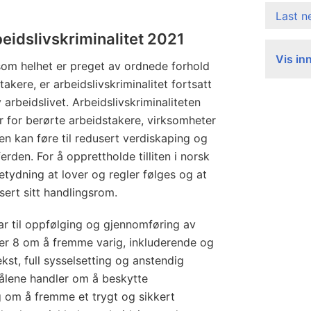
Last 
beidslivskriminalitet 2021
Vis in
som helhet er preget av ordnede forhold
akere, er arbeidslivskriminalitet fortsatt
 arbeidslivet. Arbeidslivskriminaliteten
r for berørte arbeidstakere, virksomheter
en kan føre til redusert verdiskaping og
erden. For å opprettholde tilliten i norsk
betydning at lover og regler følges og at
usert sitt handlingsrom.
rar til oppfølging og gjennomføring av
r 8 om å fremme varig, inkluderende og
st, full sysselsetting og anstendig
målene handler om å beskytte
g om å fremme et trygt og sikkert