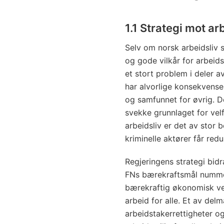
1.1
Strategi mot ar
Selv om norsk arbeidsliv 
og gode vilkår for arbeidst
et stort problem i deler av
har alvorlige konsekvense
og samfunnet for øvrig. D
svekke grunnlaget for velf
arbeidsliv er det av stor 
kriminelle aktører får red
Regjeringens strategi bid
FNs bærekraftsmål numme
bærekraftig økonomisk vek
arbeid for alle. Et av del
arbeidstakerrettigheter o