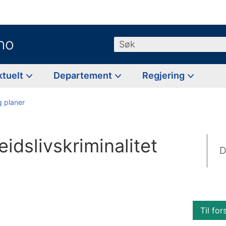
no
Søk
ktuelt
Departement
Regjering
g planer
eidslivskriminalitet
D
Til for