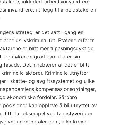
idstakere, inkludert arbeidsinnvandrere
sinnvandrere, i tillegg til arbeidstakere i
.
ngens strategi er det satt i gang en
e arbeidslivskriminalitet. Etatene erfarer
 aktørene er blitt mer tilpasningsdyktige
t, og i økende grad kamuflerer sin
 fasade. Det innebærer at det er blitt
riminelle aktører. Kriminelle utnytter
r i skatte- og avgiftssystemet og ulike
ronapandemiens kompensasjonsordninger,
sige økonomiske fordeler. Sårbare
 posisjoner kan oppleve å bli utnyttet av
rofitt, for eksempel ved lønnstyveri der
gsgiver underbetaler dem, eller krever