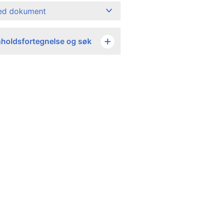
ned dokument
nholdsfortegnelse og søk