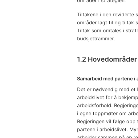
områder i strategien.
Tiltakene i den reviderte 
områder lagt til og tiltak 
Tiltak som omtales i stra
budsjettrammer.
1.2
Hovedområder i
Samarbeid med partene i a
Det er nødvendig med et 
arbeidslivet for å bekjemp
arbeidsforhold. Regjerin
i egne toppmøter om arbeid
Regjeringen vil følge opp 
partene i arbeidslivet. My
arbeider sammen på en rekk