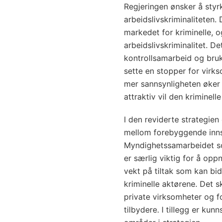
Regjeringen ønsker å styr
arbeidslivskriminaliteten. 
markedet for kriminelle, o
arbeidslivskriminalitet. De
kontrollsamarbeid og bru
sette en stopper for virks
mer sannsynligheten øker 
attraktiv vil den kriminel
I den reviderte strategien
mellom forebyggende inns
Myndighetssamarbeidet so
er særlig viktig for å opp
vekt på tiltak som kan bid
kriminelle aktørene. Det sk
private virksomheter og fo
tilbydere. I tillegg er kun