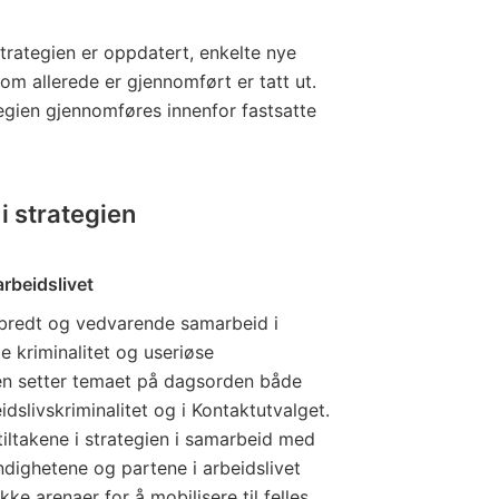
strategien er oppdatert, enkelte nye
som allerede er gjennomført er tatt ut.
tegien gjennomføres innenfor fastsatte
 strategien
rbeidslivet
bredt og vedvarende samarbeid i
e kriminalitet og useriøse
gen setter temaet på dagsorden både
slivskriminalitet og i Kontaktutvalget.
tiltakene i strategien i samarbeid med
ndighetene og partene i arbeidslivet
e arenaer for å mobilisere til felles