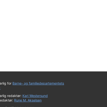
rlig for
Barne- og familiedepartementets
:
rlig redaktør:
Kari Westersund
redaktør:
Rune M. Akselsen