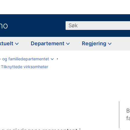
no
Søk
ktuelt
Departement
Regjering
- og familiedepartementet
Tilknyttede virksomheter
B
f