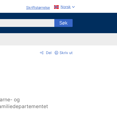
Norsk
Skriftstørrelse
Søk
Del
Skriv ut
arne- og
amiliedepartementet