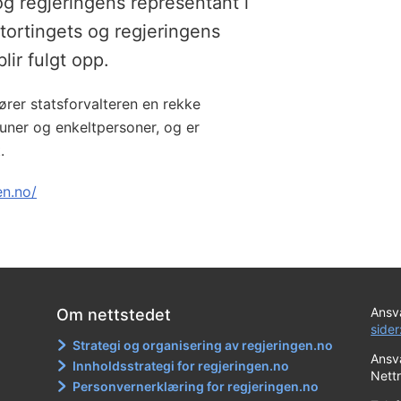
g regjeringens representant i
Stortingets og regjeringens
lir fulgt opp.
ører statsforvalteren en rekke
ner og enkeltpersoner, og er
.
en.no/
Ansva
Om nettstedet
sider
Strategi og organisering av regjeringen.no
Ansva
Innholdsstrategi for regjeringen.no
Nett
Personvernerklæring for regjeringen.no