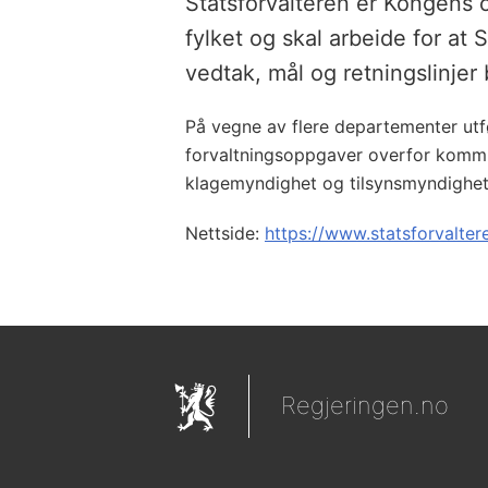
Statsforvalteren er Kongens o
fylket og skal arbeide for at 
vedtak, mål og retningslinjer b
På vegne av flere departementer utf
forvaltningsoppgaver overfor kommu
klagemyndighet og tilsynsmyndighet
Nettside:
https://www.statsforvalter
Regjeringen.no