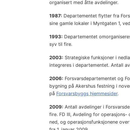
organisert med åtte avdelinger.
1987:
Departementet flytter fra Fors
sine gamle lokaler i Myntgaten 1, ve
1993:
Departementet omorganiseres o
syv til fire.
2003:
Strategiske funksjoner i ned
integreres i departementet. Antall avd
2006:
Forsvarsdepartementet og For
bygning på Akershus festning i no
på
Forsvarsbyggs hjemmesider
.
2009:
Antall avdelinger i Forsvarsde
fire. FD III, Avdeling for operasjons
ned, og operasjonsfunksjonene overf
fra 1. januar 2009.