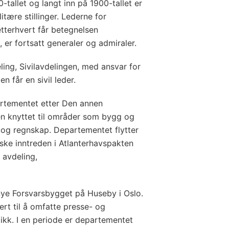
tallet og langt inn på 1900-tallet er
ære stillinger. Lederne for
tterhvert får betegnelsen
er fortsatt generaler og admiraler.
ing, Sivilavdelingen, med ansvar for
n får en sivil leder.
rtementet etter Den annen
ren knyttet til områder som bygg og
tt og regnskap. Departementet flytter
rske inntreden i Atlanterhavspakten
 avdeling,
 nye Forsvarsbygget på Huseby i Oslo.
ert til å omfatte presse- og
ikk. I en periode er departementet