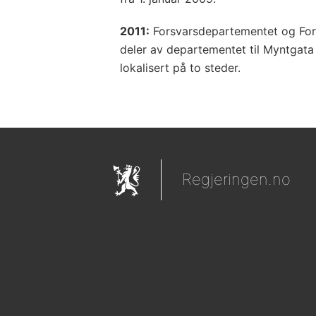
2011:
Forsvarsdepartementet og For
deler av departementet til Myntgata
lokalisert på to steder.
Regjeringen.no