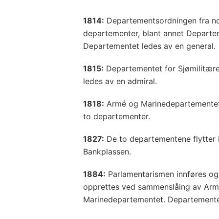
1814:
Departementsordningen fra no
departementer, blant annet Departem
Departementet ledes av en general.
1815:
Departementet for Sjømilitære
ledes av en admiral.
1818:
Armé og Marinedepartementet
to departementer.
1827:
De to departementene flytter 
Bankplassen.
1884:
Parlamentarismen innføres og
opprettes ved sammenslåing av Ar
Marinedepartementet. Departementet