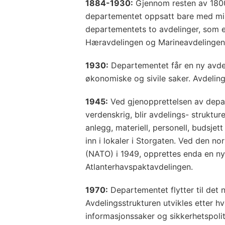
1884-1930:
Gjennom resten av 1800-
departementet oppsatt bare med milit
departementets to avdelinger, som e
Hæravdelingen og Marineavdelingen, 
1930:
Departementet får en ny avdel
økonomiske og sivile saker. Avdelinge
1945:
Ved gjenopprettelsen av depa
verdenskrig, blir avdelings- struktu
anlegg, materiell, personell, budsje
inn i lokaler i Storgaten. Ved den no
(NATO) i 1949, opprettes enda en ny
Atlanterhavspaktavdelingen.
1970:
Departementet flytter til det
Avdelingsstrukturen utvikles etter hv
informasjonssaker og sikkerhetspolit