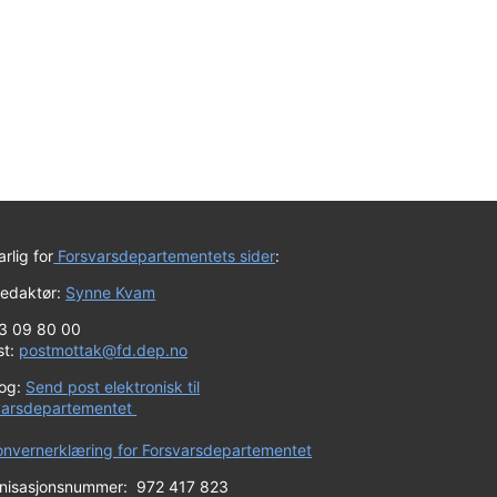
rlig for
Forsvarsdepartementets sider
:
redaktør:
Synne Kvam
23 09 80 00
st:
postmottak@fd.dep.no
log:
Send post elektronisk til
varsdepartementet
onvernerklæring for Forsvarsdepartementet
nisasjonsnummer: 972 417 823