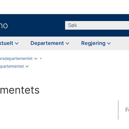
no
Søk
ktuelt
Departement
Regjering
arsdepartementet
epartementet
ementets
F