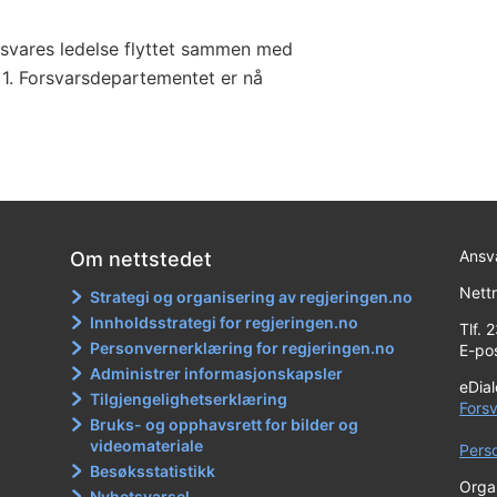
svares ledelse flyttet sammen med
 1. Forsvarsdepartementet er nå
Ansva
Om nettstedet
Nett
Strategi og organisering av regjeringen.no
Innholdsstrategi for regjeringen.no
Tlf. 
Personvernerklæring for regjeringen.no
E-po
Administrer informasjonskapsler
eDia
Tilgjengelighetserklæring
Fors
Bruks- og opphavsrett for bilder og
videomateriale
Pers
Besøksstatistikk
Orga
Nyhetsvarsel