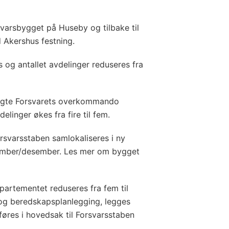
varsbygget på Huseby og tilbake til
d Akershus festning.
g antallet avdelinger reduseres fra
lagte Forsvarets overkommando
elinger økes fra fire til fem.
svarsstaben samlokaliseres i ny
vember/desember. Les mer om bygget
partementet reduseres fra fem til
- og beredskapsplanlegging, legges
øres i hovedsak til Forsvarsstaben