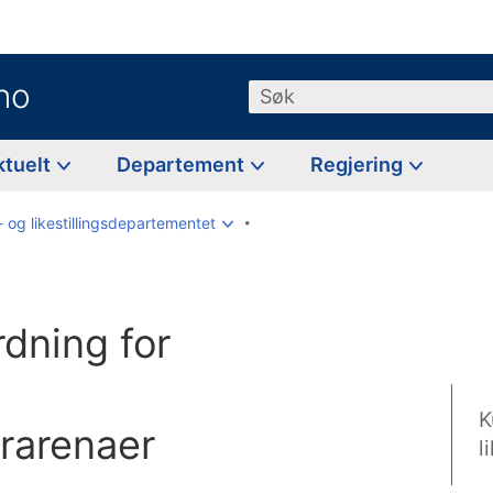
no
Søk
ktuelt
Departement
Regjering
- og likestillingsdepartementet
rdning for
K
urarenaer
l