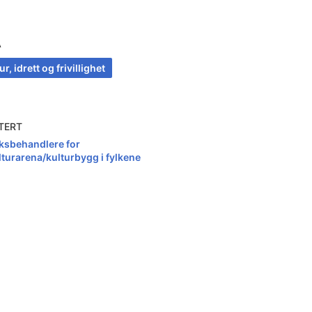
A
ur, idrett og frivillighet
TERT
ksbehandlere for
lturarena/kulturbygg i fylkene