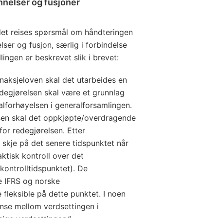
nnelser og fusjoner
er det reises spørsmål om håndteringen
ser og fusjon, særlig i forbindelse
ingen er beskrevet slik i brevet:
nnaksjeloven skal det utarbeides en
degjørelsen skal være et grunnlag
alforhøyelsen i generalforsamlingen.
sen skal det oppkjøpte/overdragende
for redegjørelsen. Etter
 skje på det senere tidspunktet når
ktisk kontroll over det
ontrolltidspunktet). De
e IFRS og norske
 fleksible på dette punktet. I noen
ranse mellom verdsettingen i