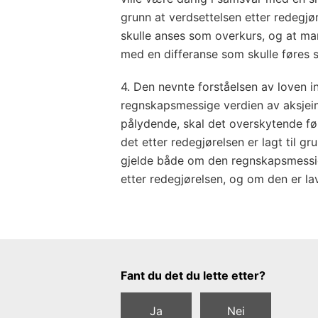
grunn at verdsettelsen etter redegj
skulle anses som overkurs, og at ma
med en differanse som skulle føres 
4. Den nevnte forståelsen av loven i
regnskapsmessige verdien av aksjei
pålydende, skal det overskytende f
det etter redegjørelsen er lagt til g
gjelde både om den regnskapsmessig
etter redegjørelsen, og om den er la
Tilbakemeldingsskjema
Fant du det du lette etter?
Ja
Nei