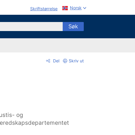
Norsk
Skriftstørrelse
Søk
Del
Skriv ut
ustis- og
eredskapsdepartementet