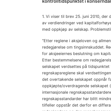
kontrolltidspunktet i konsernda
1. Vi viser til brev 25. juni 2010, d
av verdiendringer ved kapitalforhøyel
med oppkjøp av selskap. Problemstill
”Etter reglene i aksjeloven og allme
redegjørelse om tingsinnskuddet. Re
for aksjeeiernes beslutning om kapit
Etter bestemmelsene om redegjørel
selskapet verdsettes på tidspunktet 
regnskapsreglene skal verdsettingen
det overtakende selskapet oppnår fa
oppkjøpte/overdragende selskapet (k
internasjonale regnskapsstandarden
regnskapsstandarder har blitt mindre
tilfeller oppstår det derfor en diffe