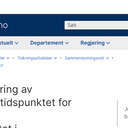
no
Søk
ktuelt
Departement
Regjering
ler
Tolkningsuttalelser
Sammenslutningsrett
97
ring av
 tidspunktet for
J
b