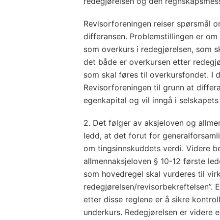
redegjørelsen og den regnskapsmess
Revisorforeningen reiser spørsmål 
differansen. Problemstillingen er om
som overkurs i redegjørelsen, som sk
det både er overkursen etter redegj
som skal føres til overkursfondet. I d
Revisorforeningen til grunn at diffe
egenkapital og vil inngå i selskapets 
2. Det følger av aksjeloven og allmen
ledd, at det forut for generalforsam
om tingsinnskuddets verdi. Videre b
allmennaksjeloven § 10-12 første le
som hovedregel skal vurderes til virk
redegjørelsen/revisorbekreftelsen”. 
etter disse reglene er å sikre kontrol
underkurs. Redegjørelsen er videre e