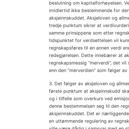
beslutning om kapitalforhøyelsen. Ve
imidlertid ikke bestemmende for de
aksjeinnskuddet. Aksjeloven og allm
tredje punktum sikrer at verdivurderi
samme prinsippene som etter regnska
tidspunktet for verdsettelsen vil ku
regnskapsføres til en annen verdi en
redegjørelsen. Dette innebærer at a
regnskapsmessig ”merverdi”, det vil 
enn den ”merverdien” som følger av 
3. Det følger av aksjeloven og allme
første punktum at aksjeinnskudd ska
og i tilfelle som overkurs ved emisjo
denne bestemmelsen seg til den reg
aksjeinnskuddet. Det er nærliggende
en uttømmende regulering av regnsk
ville være dårlig i samsvar med en sl