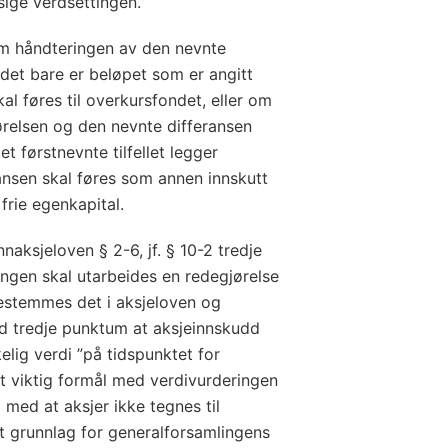
ige verdsettingen.”
om håndteringen av den nevnte
 det bare er beløpet som er angitt
al føres til overkursfondet, eller om
ørelsen og den nevnte differansen
et førstnevnte tilfellet legger
ransen skal føres som annen innskutt
frie egenkapital.
naksjeloven § 2-6, jf. § 10-2 tredje
lingen skal utarbeides en redegjørelse
estemmes det i aksjeloven og
dd tredje punktum at aksjeinnskudd
elig verdi ”på tidspunktet for
Et viktig formål med verdivurderingen
l med at aksjer ikke tegnes til
t grunnlag for generalforsamlingens