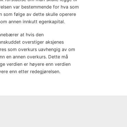
ørelsen var bestemmende for hva som
n som følge av dette skulle operere
som annen innkutt egenkapital.
nnebærer at hvis den
nnskuddet overstiger aksjenes
øres som overkurs uavhengig av om
runn en annen overkurs. Dette må
e verdien er høyere enn verdien
vere enn etter redegjørelsen.