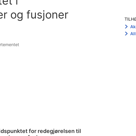
et i
r og fusjoner
TILH
Ak
Al
artementet
idspunktet for redegjørelsen til