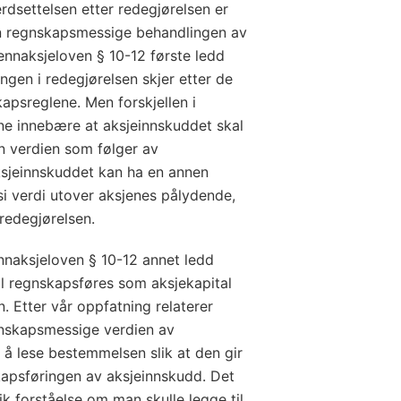
rdsettelsen etter redegjørelsen er
n regnskapsmessige behandlingen av
ennaksjeloven § 10-12 første ledd
ngen i redegjørelsen skjer etter de
psreglene. Men forskjellen i
nne innebære at aksjeinnskuddet skal
n verdien som følger av
ksjeinnskuddet kan ha en annen
si verdi utover aksjenes pålydende,
redegjørelsen.
nnaksjeloven § 10-12 annet ledd
l regnskapsføres som aksjekapital
n. Etter vår oppfatning relaterer
nskapsmessige verdien av
 å lese bestemmelsen slik at den gir
apsføringen av aksjeinnskudd. Det
ik forståelse om man skulle legge til