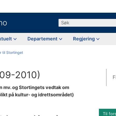
no
Søk
ktuelt
Departement
Regjering
 til Stortinget
009-2010)
F
n mv. og Stortingets vedtak om
likt på kultur- og idrettsområdet)
Til for