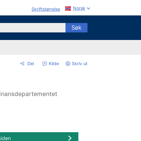
Norsk
Skriftstørrelse
Søk
Del
Kilde
Skriv ut
inansdepartementet
siden