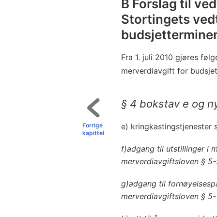
B Forslag til ve
Stortingets ved
budsjettermine
Fra 1. juli 2010 gjøres fø
merverdiavgift for budsje
§ 4 bokstav e og ny
Forrige
e) kringkastingstjenester
kapittel
f)
adgang til utstillinger i
merverdiavgiftsloven § 5-
g)
adgang til fornøyelsesp
merverdiavgiftsloven § 5-