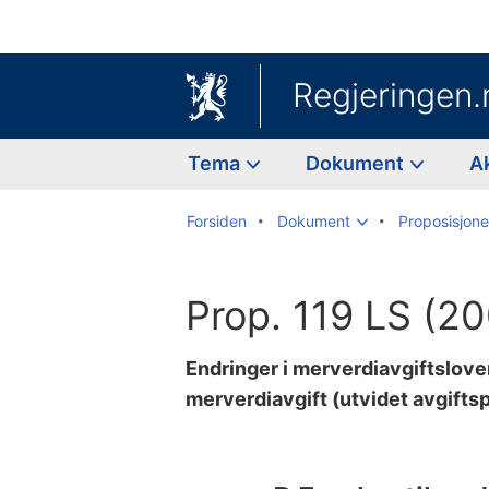
Regjeringen.
Tema
Dokument
A
Forsiden
Dokument
Proposisjoner
Prop. 119 LS (2
Endringer i merverdiavgiftslove
merverdiavgift (utvidet avgiftsp
Til
innholdsfortegnelse