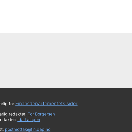
Finansdepartementets sider
rlig for
rlig redaktør:
Tor Borgersen
redaktør:
Ida Laingen
st:
postmottak@fin.dep.no