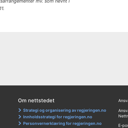
ttsarrangementer mv. som nevnt i
1.
Om nettstedet
Ansva
Strategi og organisering av regjeringen.no
Ansva
Nett
Innholdsstrategi for regjeringen.no
Personvernerklæring for regjeringen.no
E-po