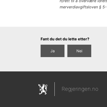
h)
rett til å overvære idre
merverdiavgiftsloven § 5-1
Tilbakemeldingsskjema
Fant du det du lette etter?
Ja
Nei
Regjeringen.no