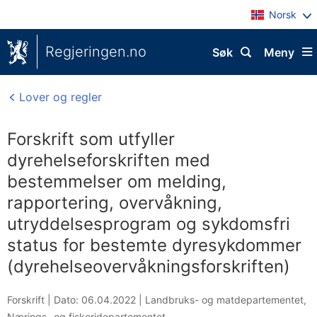
Norsk
Regjeringen.no
Søk
Meny
Lover og regler
Forskrift som utfyller
dyrehelseforskriften med
bestemmelser om melding,
rapportering, overvåkning,
utryddelsesprogram og sykdomsfri
status for bestemte dyresykdommer
(dyrehelseovervåkningsforskriften)
Forskrift |
Dato: 06.04.2022
|
Landbruks- og matdepartementet
,
Nærings- og fiskeridepartementet