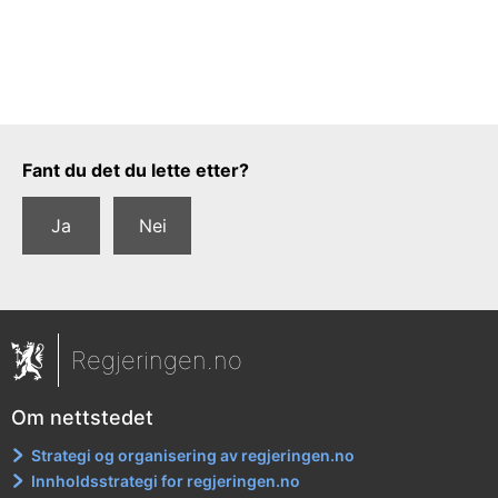
Tilbakemeldingsskjema
Fant du det du lette etter?
Ja
Nei
Regjeringen.no
Om nettstedet
Strategi og organisering av regjeringen.no
Innholdsstrategi for regjeringen.no