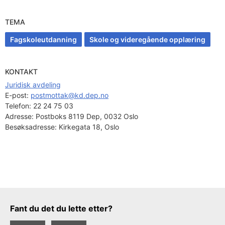
TEMA
Fagskoleutdanning
Skole og videregående opplæring
KONTAKT
Juridisk avdeling
E-post: 
postmottak@kd.dep.no
Telefon:
22 24 75 03
Adresse:
Postboks 8119 Dep, 0032 Oslo
Besøksadresse:
Kirkegata 18, Oslo
Tilbakemeldingsskjema
Fant du det du lette etter?