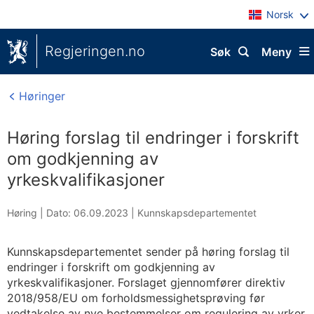
Norsk
Regjeringen.no
Søk
Meny
Høringer
Høring forslag til endringer i forskrift
om godkjenning av
yrkeskvalifikasjoner
Høring |
Dato: 06.09.2023
|
Kunnskapsdepartementet
Kunnskapsdepartementet sender på høring forslag til
endringer i forskrift om godkjenning av
yrkeskvalifikasjoner. Forslaget gjennomfører direktiv
2018/958/EU om forholdsmessighetsprøving før
vedtakelse av nye bestemmelser om regulering av yrker.