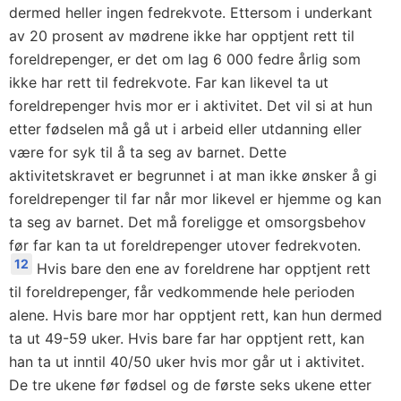
dermed heller ingen fedrekvote. Ettersom i underkant
av 20 prosent av mødrene ikke har opptjent rett til
foreldrepenger, er det om lag 6 000 fedre årlig som
ikke har rett til fedrekvote. Far kan likevel ta ut
foreldrepenger hvis mor er i aktivitet. Det vil si at hun
etter fødselen må gå ut i arbeid eller utdanning eller
være for syk til å ta seg av barnet. Dette
aktivitetskravet er begrunnet i at man ikke ønsker å gi
foreldrepenger til far når mor likevel er hjemme og kan
ta seg av barnet. Det må foreligge et omsorgsbehov
før far kan ta ut foreldrepenger utover fedrekvoten.
12
Hvis bare den ene av foreldrene har opptjent rett
til foreldrepenger, får vedkommende hele perioden
alene. Hvis bare mor har opptjent rett, kan hun dermed
ta ut 49-59 uker. Hvis bare far har opptjent rett, kan
han ta ut inntil 40/50 uker hvis mor går ut i aktivitet.
De tre ukene før fødsel og de første seks ukene etter