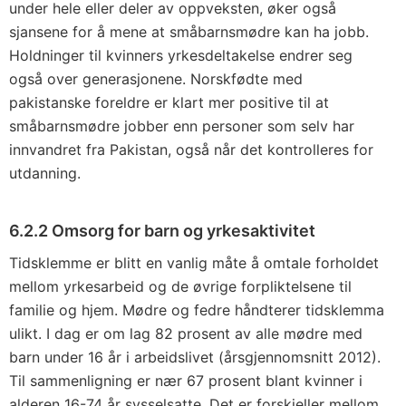
under hele eller deler av oppveksten, øker også
sjansene for å mene at småbarnsmødre kan ha jobb.
Holdninger til kvinners yrkesdeltakelse endrer seg
også over generasjonene. Norskfødte med
pakistanske foreldre er klart mer positive til at
småbarnsmødre jobber enn personer som selv har
innvandret fra Pakistan, også når det kontrolleres for
utdanning.
6.2.2 Omsorg for barn og yrkesaktivitet
Tidsklemme er blitt en vanlig måte å omtale forholdet
mellom yrkesarbeid og de øvrige forpliktelsene til
familie og hjem. Mødre og fedre håndterer tidsklemma
ulikt. I dag er om lag 82 prosent av alle mødre med
barn under 16 år i arbeidslivet (årsgjennomsnitt 2012).
Til sammenligning er nær 67 prosent blant kvinner i
alderen 16-74 år sysselsatte. Det er forskjeller mellom