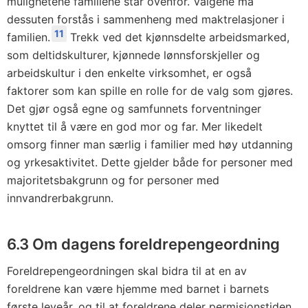
mulighetene familiene står ovenfor. Valgene må
dessuten forstås i sammenheng med maktrelasjoner i
11
familien.
Trekk ved det kjønnsdelte arbeidsmarked,
som deltidskulturer, kjønnede lønnsforskjeller og
arbeidskultur i den enkelte virksomhet, er også
faktorer som kan spille en rolle for de valg som gjøres.
Det gjør også egne og samfunnets forventninger
knyttet til å være en god mor og far. Mer likedelt
omsorg finner man særlig i familier med høy utdanning
og yrkesaktivitet. Dette gjelder både for personer med
majoritetsbakgrunn og for personer med
innvandrerbakgrunn.
6.3 Om dagens foreldrepengeordning
Foreldrepengeordningen skal bidra til at en av
foreldrene kan være hjemme med barnet i barnets
første leveår, og til at foreldrene deler permisjonstiden.