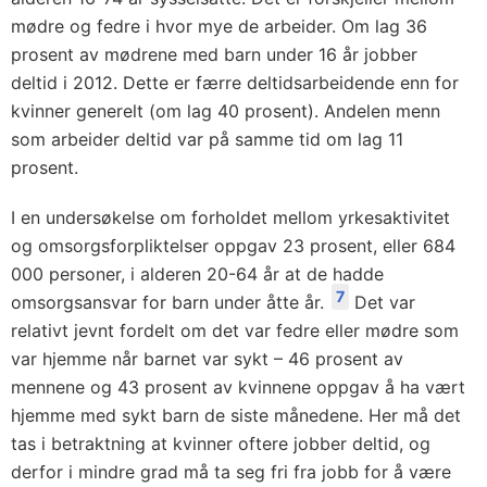
mødre og fedre i hvor mye de arbeider. Om lag 36
prosent av mødrene med barn under 16 år jobber
deltid i 2012. Dette er færre deltidsarbeidende enn for
kvinner generelt (om lag 40 prosent). Andelen menn
som arbeider deltid var på samme tid om lag 11
prosent.
I en undersøkelse om forholdet mellom yrkesaktivitet
og omsorgsforpliktelser oppgav 23 prosent, eller 684
000 personer, i alderen 20-64 år at de hadde
7
omsorgsansvar for barn under åtte år.
Det var
relativt jevnt fordelt om det var fedre eller mødre som
var hjemme når barnet var sykt – 46 prosent av
mennene og 43 prosent av kvinnene oppgav å ha vært
hjemme med sykt barn de siste månedene. Her må det
tas i betraktning at kvinner oftere jobber deltid, og
derfor i mindre grad må ta seg fri fra jobb for å være