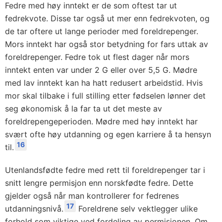
Fedre med høy inntekt er de som oftest tar ut
fedrekvote. Disse tar også ut mer enn fedrekvoten, og
de tar oftere ut lange perioder med foreldrepenger.
Mors inntekt har også stor betydning for fars uttak av
foreldrepenger. Fedre tok ut flest dager når mors
inntekt enten var under 2 G eller over 5,5 G. Mødre
med lav inntekt kan ha hatt redusert arbeidstid. Hvis
mor skal tilbake i full stilling etter fødselen lønner det
seg økonomisk å la far ta ut det meste av
foreldrepengeperioden. Mødre med høy inntekt har
svært ofte høy utdanning og egen karriere å ta hensyn
16
til.
Utenlandsfødte fedre med rett til foreldrepenger tar i
snitt lengre permisjon enn norskfødte fedre. Dette
gjelder også når man kontrollerer for fedrenes
17
utdanningsnivå.
Foreldrene selv vektlegger ulike
forhold som viktige ved fordeling av permisjonen. Om