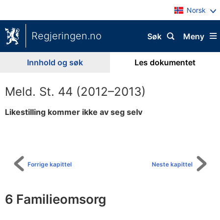
Norsk
Regjeringen.no
Søk
Meny
Innhold og søk
Les dokumentet
Meld. St. 44 (2012–2013)
Likestilling kommer ikke av seg selv
Til
innholdsfortegnelse
Forrige kapittel
Neste kapittel
6 Familieomsorg