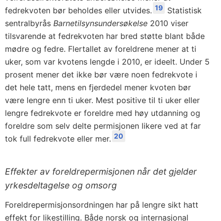
19
fedrekvoten bør beholdes eller utvides.
Statistisk
sentralbyrås
Barnetilsynsundersøkelse
2010 viser
tilsvarende at fedrekvoten har bred støtte blant både
mødre og fedre. Flertallet av foreldrene mener at ti
uker, som var kvotens lengde i 2010, er ideelt. Under 5
prosent mener det ikke bør være noen fedrekvote i
det hele tatt, mens en fjerdedel mener kvoten bør
være lengre enn ti uker. Mest positive til ti uker eller
lengre fedrekvote er foreldre med høy utdanning og
foreldre som selv delte permisjonen likere ved at far
20
tok full fedrekvote eller mer.
Effekter av foreldrepermisjonen når det gjelder
yrkesdeltagelse og omsorg
Foreldrepermisjonsordningen har på lengre sikt hatt
effekt for likestilling. Både norsk og internasjonal