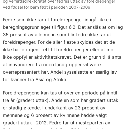
og velferdsdirektoratet over fedres uttak av foreldrepenger
ved fødsel for barn født i perioden 2007-2009
Fedre som ikke tar ut foreldrepenger inngår ikke i
beregningsgrunnlaget til figur 6.2. Det anslås at om lag
35 prosent av alle menn som blir fedre ikke tar ut
foreldrepenger. For de aller fleste skyldes det at de
ikke har opptjent rett til foreldrepenger eller at mor
ikke oppfyller aktivititetskravet. Det er grunn til å anta
at innvandrere fra noen landgrupper vil være
overrepresentert her. Andel sysselsatte er særlig lav
for kvinner fra Asia og Afrika.
Foreldrepengene kan tas ut over en periode på inntil
tre år (gradert uttak). Andelen som har gradert uttak
er stadig økende. I underkant av 23 prosent av
mennene og 6 prosent av kvinnene hadde valgt
gradert uttak i 2012. Fedre tar ut mesteparten av