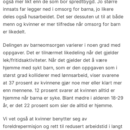
også mer likt enn de som bor spredtbygd. Jo større
innsats far legger ned i omsorg for barna, jo likere
deles også husarbeidet. Det ser dessuten ut til at både
menn og kvinner er mer tilfredse når omsorg for barn
er likedelt.
Delingen av barneomsorgen varierer i noen grad med
oppgaver. Det er tilnærmet likedeling når det gjelder
lek/fritidsaktiviteter. Når det gjelder det å være
hjemme med sykt barn, som er den oppgaven som i
størst grad kolliderer med lønnsarbeid, viser svarene
at 37 prosent av kvinnene gjør noe mer eller klart mer
enn mennene. 12 prosent svarer at kvinnen alltid er
hjemme når barna er syke. Blant mødre i alderen 18-29
år, er det 22 prosent som sier de alltid er hjemme.
Vi vet også at kvinner benytter seg av
foreldrepermisjon og rett til redusert arbeidstid i langt