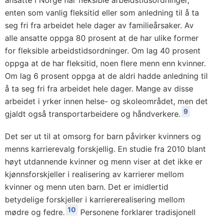
enten som vanlig fleksitid eller som anledning til å ta
seg fri fra arbeidet hele dager av familieårsaker. Av
alle ansatte oppga 80 prosent at de har ulike former
for fleksible arbeidstidsordninger. Om lag 40 prosent
oppga at de har fleksitid, noen flere menn enn kvinner.
Om lag 6 prosent oppga at de aldri hadde anledning til
å ta seg fri fra arbeidet hele dager. Mange av disse
arbeidet i yrker innen helse- og skoleområdet, men det
9
gjaldt også transportarbeidere og håndverkere.
Det ser ut til at omsorg for barn påvirker kvinners og
menns karrierevalg forskjellig. En studie fra 2010 blant
høyt utdannende kvinner og menn viser at det ikke er
kjønnsforskjeller i realisering av karrierer mellom
kvinner og menn uten barn. Det er imidlertid
betydelige forskjeller i karriererealisering mellom
10
mødre og fedre.
Personene forklarer tradisjonell