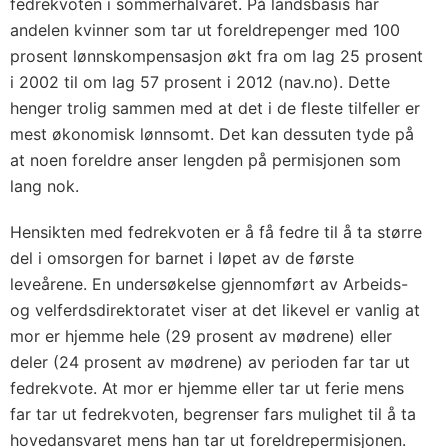
fedrekvoten i sommerhalvåret. På landsbasis har
andelen kvinner som tar ut foreldrepenger med 100
prosent lønnskompensasjon økt fra om lag 25 prosent
i 2002 til om lag 57 prosent i 2012 (nav.no). Dette
henger trolig sammen med at det i de fleste tilfeller er
mest økonomisk lønnsomt. Det kan dessuten tyde på
at noen foreldre anser lengden på permisjonen som
lang nok.
Hensikten med fedrekvoten er å få fedre til å ta større
del i omsorgen for barnet i løpet av de første
leveårene. En undersøkelse gjennomført av Arbeids-
og velferdsdirektoratet viser at det likevel er vanlig at
mor er hjemme hele (29 prosent av mødrene) eller
deler (24 prosent av mødrene) av perioden far tar ut
fedrekvote. At mor er hjemme eller tar ut ferie mens
far tar ut fedrekvoten, begrenser fars mulighet til å ta
hovedansvaret mens han tar ut foreldrepermisjonen.