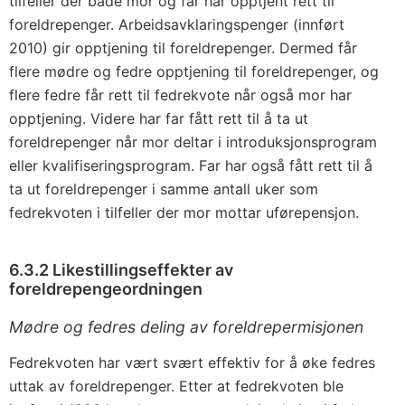
tilfeller der både mor og far har opptjent rett til
foreldrepenger. Arbeidsavklaringspenger (innført
2010) gir opptjening til foreldrepenger. Dermed får
flere mødre og fedre opptjening til foreldrepenger, og
flere fedre får rett til fedrekvote når også mor har
opptjening. Videre har far fått rett til å ta ut
foreldrepenger når mor deltar i introduksjonsprogram
eller kvalifiseringsprogram. Far har også fått rett til å
ta ut foreldrepenger i samme antall uker som
fedrekvoten i tilfeller der mor mottar uførepensjon.
6.3.2 Likestillingseffekter av
foreldrepengeordningen
Mødre og fedres deling av foreldrepermisjonen
Fedrekvoten har vært svært effektiv for å øke fedres
uttak av foreldrepenger. Etter at fedrekvoten ble