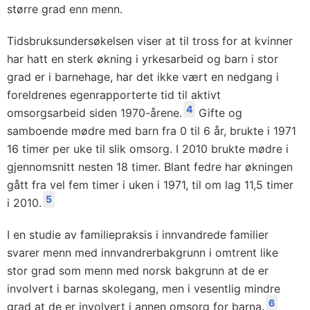
større grad enn menn.
Tidsbruksundersøkelsen viser at til tross for at kvinner
har hatt en sterk økning i yrkesarbeid og barn i stor
grad er i barnehage, har det ikke vært en nedgang i
foreldrenes egenrapporterte tid til aktivt
4
omsorgsarbeid siden 1970-årene.
Gifte og
samboende mødre med barn fra 0 til 6 år, brukte i 1971
16 timer per uke til slik omsorg. I 2010 brukte mødre i
gjennomsnitt nesten 18 timer. Blant fedre har økningen
gått fra vel fem timer i uken i 1971, til om lag 11,5 timer
5
i 2010.
I en studie av familiepraksis i innvandrede familier
svarer menn med innvandrerbakgrunn i omtrent like
stor grad som menn med norsk bakgrunn at de er
involvert i barnas skolegang, men i vesentlig mindre
6
grad at de er involvert i annen omsorg for barna.