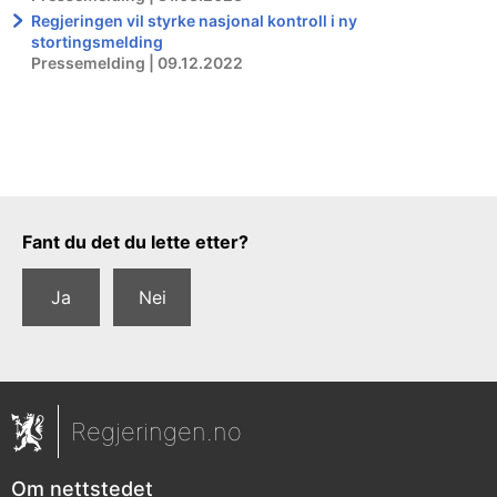
Regjeringen vil styrke nasjonal kontroll i ny
stortingsmelding
Pressemelding | 09.12.2022
Tilbakemeldingsskjema
Fant du det du lette etter?
Ja
Nei
Regjeringen.no
Om nettstedet