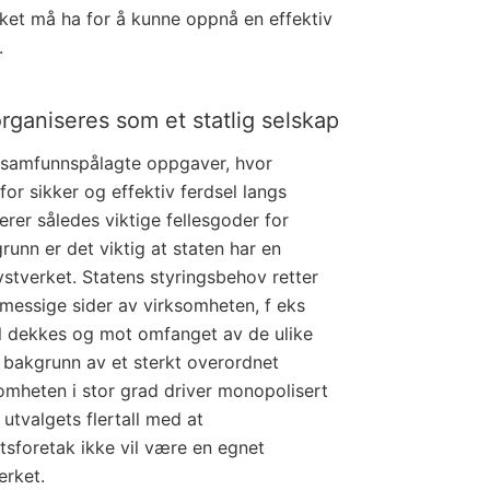
erket må ha for å kunne oppnå en effektiv
.
rganiseres som et statlig selskap
e samfunnspålagte oppgaver, hvor
or sikker og effektiv ferdsel langs
rer således viktige fellesgoder for
unn er det viktig at staten har en
stverket. Statens styringsbehov retter
messige sider av virksomheten, f eks
al dekkes og mot omfanget av de ulike
 bakgrunn av et sterkt overordnet
omheten i stor grad driver monopolisert
 utvalgets flertall med at
atsforetak ikke vil være en egnet
erket.