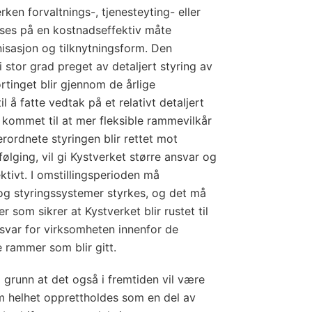
rken forvaltnings-, tjenesteyting- eller
es på en kostnadseffektiv måte
isasjon og tilknytningsform. Den
 stor grad preget av detaljert styring av
rtinget blir gjennom de årlige
il å fatte vedtak på et relativt detaljert
 kommet til at mer fleksible rammevilkår
ordnete styringen blir rettet mot
ølging, vil gi Kystverket større ansvar og
ektivt. I omstillingsperioden må
 og styringssystemer styrkes, og det må
r som sikrer at Kystverket blir rustet til
nsvar for virksomheten innenfor de
e rammer som blir gitt.
il grunn at det også i fremtiden vil være
m helhet opprettholdes som en del av