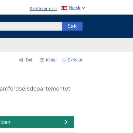
Norsk
Skriftstørrelse
Søk
Del
Kilde
Skriv ut
amferdselsdepartementet
siden