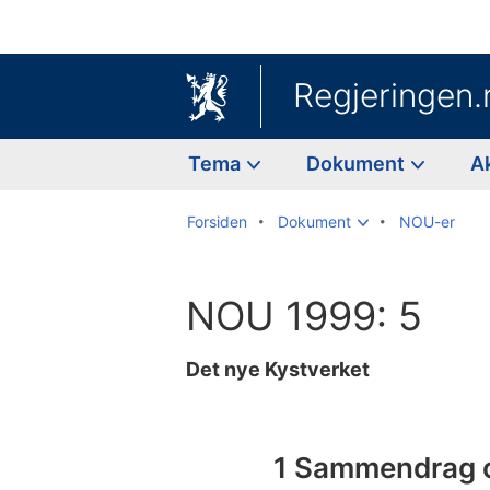
Regjeringen.
Tema
Dokument
A
Forsiden
Dokument
NOU-er
NOU 1999: 5
Det nye Kystverket
Til
innholdsfortegnelse
1 Sammendrag o