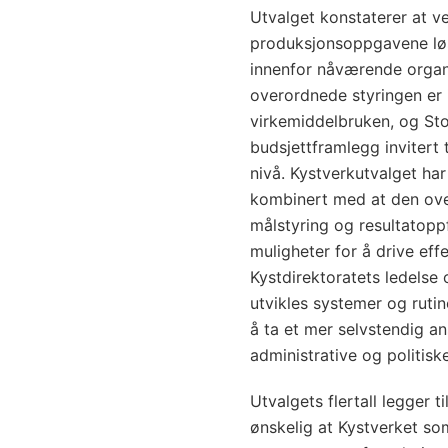
Utvalget konstaterer at ve
produksjonsoppgavene løs
innenfor nåværende organ
overordnede styringen er i
virkemiddelbruken, og Sto
budsjettframlegg invitert t
nivå. Kystverkutvalget har
kombinert med at den over
målstyring og resultatoppf
muligheter for å drive eff
Kystdirektoratets ledelse
utvikles systemer og rutine
å ta et mer selvstendig a
administrative og politisk
Utvalgets flertall legger t
ønskelig at Kystverket so