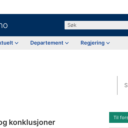
no
Søk
ktuelt
Departement
Regjering
S
Til for
g konklusjoner