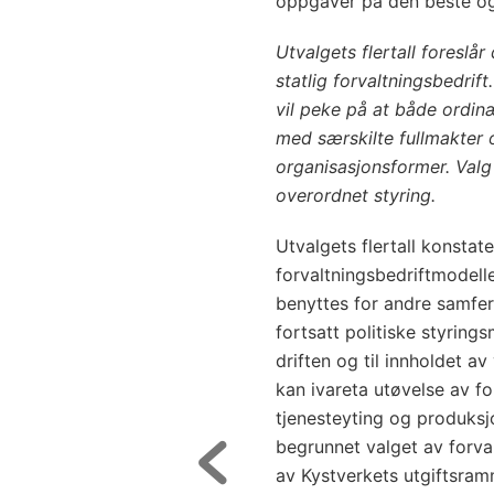
oppgaver på den beste og
Utvalgets flertall foreslå
statlig forvaltningsbedri
vil peke på at både ordin
med særskilte fullmakter 
organisasjonsformer. Valg
overordnet styring.
Utvalgets flertall konstate
forvaltningsbedriftmodell
benyttes for andre samfer
fortsatt politiske styring
driften og til innholdet a
kan ivareta utøvelse av 
tjenesteyting og produksj
begrunnet valget av forva
av Kystverkets utgiftsram