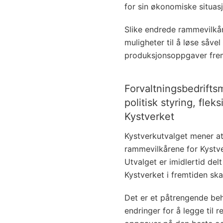
for sin økonomiske situasj
Slike endrede rammevilkår
muligheter til å løse såv
produksjonsoppgaver fre
Forvaltningsbedriftsm
politisk styring, fleks
Kystverket
Kystverkutvalget mener at 
rammevilkårene for Kystve
Utvalget er imidlertid del
Kystverket i fremtiden ska
Det er et påtrengende be
endringer for å legge til r