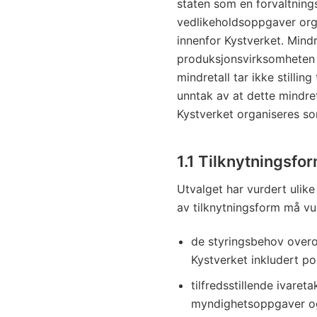
staten som en forvaltning
vedlikeholdsoppgaver org
innenfor Kystverket. Mindr
produksjonsvirksomheten sk
mindretall tar ikke stillin
unntak av at dette mindreta
Kystverket organiseres som
1.1 Tilknytningsfo
Utvalget har vurdert ulike
av tilknytningsform må vur
de styringsbehov overor
Kystverket inkludert pol
tilfredsstillende ivaret
myndighetsoppgaver og