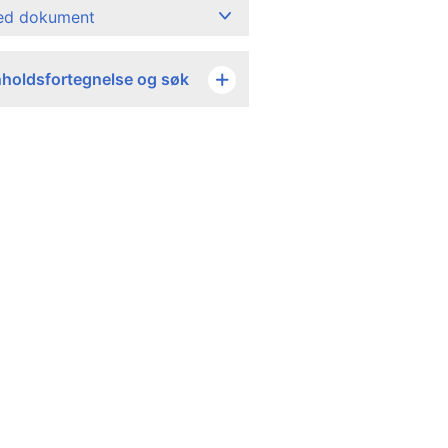
ned dokument
nholdsfortegnelse og søk