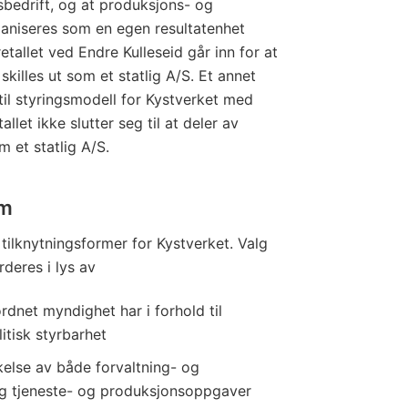
sbedrift, og at produksjons- og
aniseres som en egen resultatenhet
etallet ved Endre Kulleseid går inn for at
illes ut som et statlig A/S. Et annet
g til styringsmodell for Kystverket med
llet ikke slutter seg til at deler av
 et statlig A/S.
rm
 tilknytningsformer for Kystverket. Valg
deres i lys av
dnet myndighet har i forhold til
itisk styrbarhet
akelse av både forvaltning- og
 tjeneste- og produksjonsoppgaver