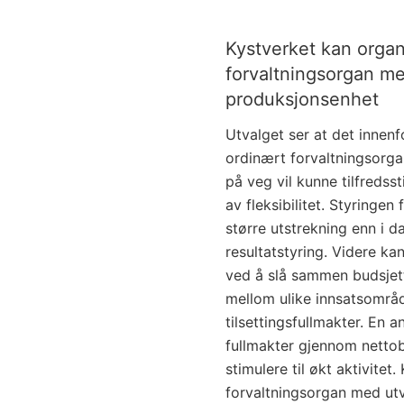
Kystverket kan organ
forvaltningsorgan me
produksjonsenhet
Utvalget ser at det inne
ordinært forvaltningsorga
på veg vil kunne tilfredss
av fleksibilitet. Styringe
større utstrekning enn i d
resultatstyring. Videre ka
ved å slå sammen budsjet
mellom ulike innsatsområ
tilsettingsfullmakter. En 
fullmakter gjennom nettob
stimulere til økt aktivitet
forvaltningsorgan med ut