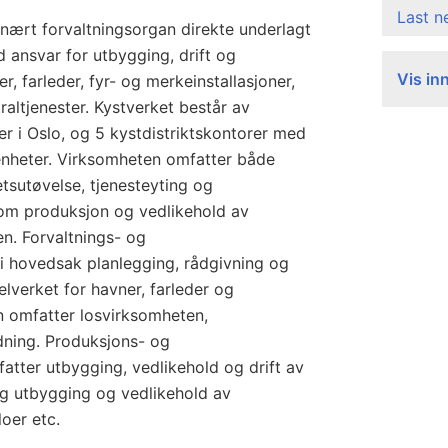
Last 
inært forvaltningsorgan direkte underlagt
 ansvar for utbygging, drift og
Vis in
r, farleder, fyr- og merkeinstallasjoner,
traltjenester. Kystverket består av
er i Oslo, og 5 kystdistriktskontorer med
enheter. Virksomheten omfatter både
tsutøvelse, tjenesteyting og
om produksjon og vedlikehold av
en. Forvaltnings- og
 hovedsak planlegging, rådgivning og
lverket for havner, farleder og
en omfatter losvirksomheten,
edning. Produksjons- og
tter utbygging, vedlikehold og drift av
og utbygging og vedlikehold av
loer etc.