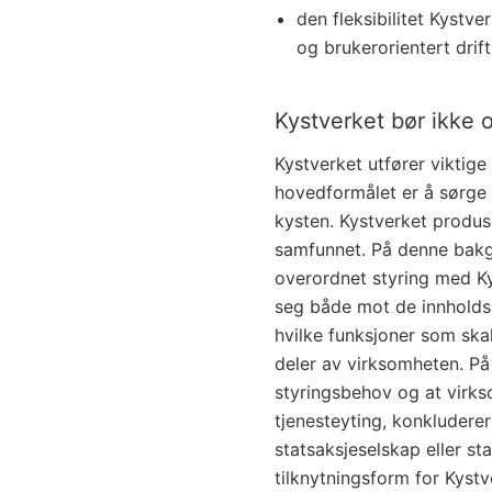
den fleksibilitet Kystv
og brukerorientert drift
Kystverket bør ikke o
Kystverket utfører viktig
hovedformålet er å sørge f
kysten. Kystverket produse
samfunnet. På denne bakgr
overordnet styring med Ky
seg både mot de innholds
hvilke funksjoner som sk
deler av virksomheten. På
styringsbehov og at virks
tjenesteyting, konkluderer
statsaksjeselskap eller st
tilknytningsform for Kystv