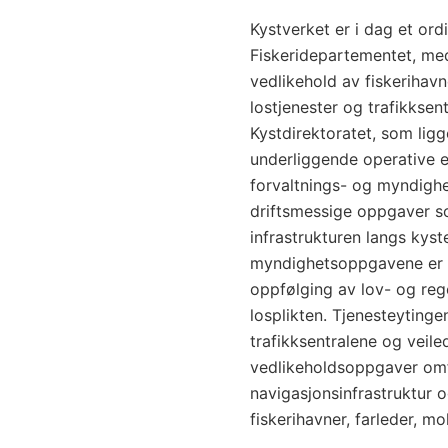
Kystverket er i dag et ord
Fiskeridepartementet, med
vedlikehold av fiskerihavne
lostjenester og trafikksen
Kystdirektoratet, som ligg
underliggende operative 
forvaltnings- og myndighe
driftsmessige oppgaver s
infrastrukturen langs kyst
myndighetsoppgavene er i
oppfølging av lov- og rege
losplikten. Tjenesteyting
trafikksentralene og veil
vedlikeholdsoppgaver omfa
navigasjonsinfrastruktur 
fiskerihavner, farleder, mo