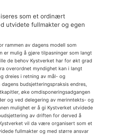
iseres som et ordinært
d utvidete fullmakter og egen
nfor rammen av dagens modell som
n er mulig å gjøre tilpasninger som langt
tille de behov Kystverket har for økt grad
n fra overordnet myndighet kan i langt
ag dreies i retning av mål- og
n dagens budsjetteringspraksis endres,
tkapitler, øke omdisponeringsadgangen
der og ved delegering av merinntekts- og
annen mulighet er å gi Kystverket utvidede
udsjettering av driften for derved å
. Kystverket vil da være organisert som et
videde fullmakter og med større ansvar