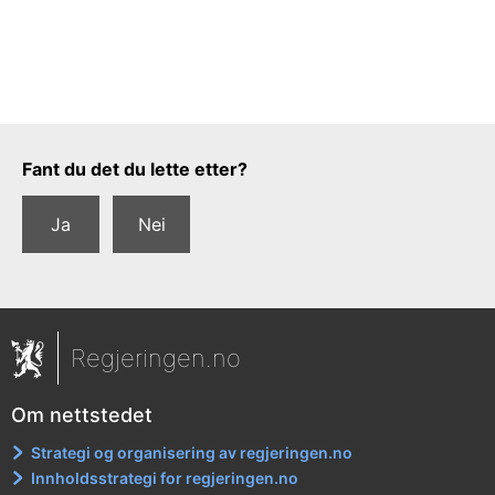
Tilbakemeldingsskjema
Fant du det du lette etter?
Ja
Nei
Regjeringen.no
Om nettstedet
Strategi og organisering av regjeringen.no
Innholdsstrategi for regjeringen.no