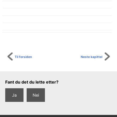
Til forsiden
Neste kapittel
Tilbakemeldingsskjema
Fant du det du lette etter?
Ja
Nei