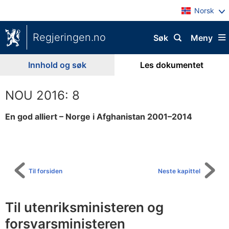
Norsk
Regjeringen.no
Søk
Meny
Innhold og søk
Les dokumentet
NOU 2016: 8
En god alliert – Norge i Afghanistan 2001–2014
Til
innholdsfortegnelse
Til forsiden
Neste kapittel
Til utenriksministeren og
forsvarsministeren