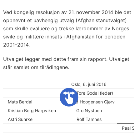
Ved kongelig resolusjon av 21. november 2014 ble det
oppnevnt et uavhengig utvalg (Afghanistanutvalget)
som skulle evaluere og trekke lærdommer av Norges
sivile og militære innsats i Afghanistan for perioden
2001–2014.
Utvalget legger med dette fram sin rapport. Utvalget
står samlet om tilrådingene.
Oslo, 6. juni 2016
Bjørn Tore Godal (leder)
Mats Berdal
Gunhild Hoogensen Gjørv
Kristian Berg Harpviken
Gro Nystuen
Astri Suhrke
Rolf Tamnes
Paal Sigu