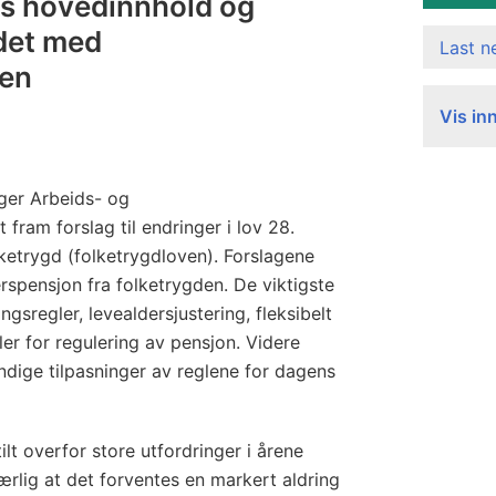
ns hovedinnhold og
idet med
Last 
men
Vis in
ger Arbeids- og
fram forslag til endringer i lov 28.
lketrygd (folketrygdloven). Forslagene
rspensjon fra folketrygden. De viktigste
gsregler, levealdersjustering, fleksibelt
ler for regulering av pensjon. Videre
ndige tilpasninger av reglene for dagens
ilt overfor store utfordringer i årene
ærlig at det forventes en markert aldring