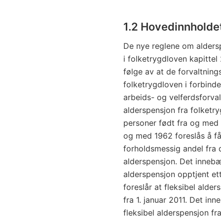
1.2 Hovedinnholdet
De nye reglene om aldersp
i folketrygdloven kapittel
følge av at de forvaltnin
folketrygdloven i forbinde
arbeids- og velferdsforva
alderspensjon fra folketryg
personer født fra og med 
og med 1962 foreslås å få
forholdsmessig andel fra
alderspensjon. Det innebæ
alderspensjon opptjent et
foreslår at fleksibel alde
fra 1. januar 2011. Det in
fleksibel alderspensjon fr