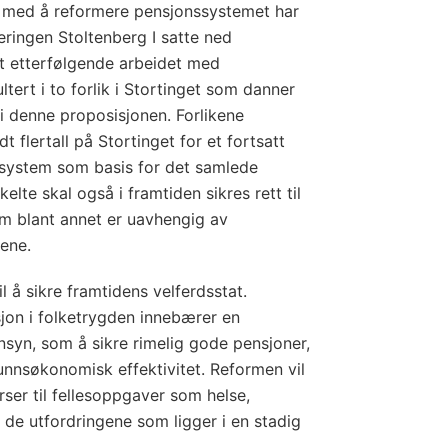
t med å reformere pensjonssystemet har
eringen Stoltenberg I satte ned
 etterfølgende arbeidet med
tert i to forlik i Stortinget som danner
 i denne proposisjonen. Forlikene
t flertall på Stortinget for et fortsatt
ssystem som basis for det samlede
lte skal også i framtiden sikres rett til
om blant annet er uavhengig av
dene.
l å sikre framtidens velferdsstat.
sjon i folketrygden innebærer en
nsyn, som å sikre rimelig gode pensjoner,
nnsøkonomisk effektivitet. Reformen vil
surser til fellesoppgaver som helse,
 de utfordringene som ligger i en stadig