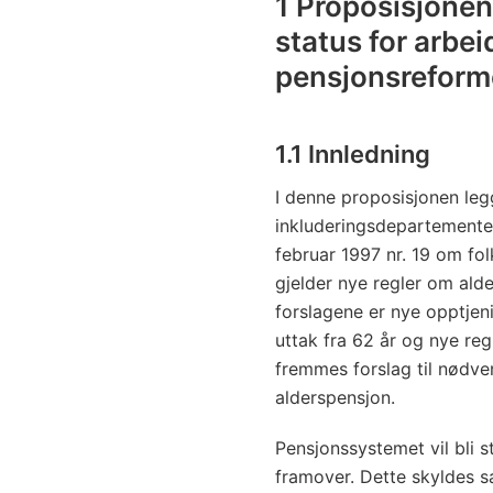
1 Proposisjone
status for arbe
pensjonsrefor
1.1 Innledning
I denne proposisjonen leg
inkluderingsdepartementet 
februar 1997 nr. 19 om fo
gjelder nye regler om alde
forslagene er nye opptjenin
uttak fra 62 år og nye reg
fremmes forslag til nødve
alderspensjon.
Pensjonssystemet vil bli st
framover. Dette skyldes s