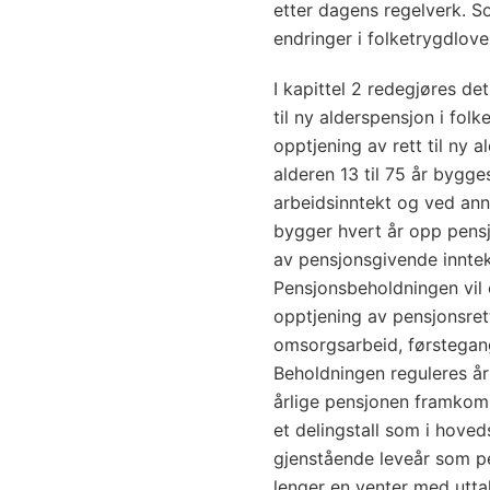
etter dagens regelverk. S
endringer i folketrygdloven
I kapittel 2 redegjøres d
til ny alderspensjon i fol
opptjening av rett til ny a
alderen 13 til 75 år byg
arbeidsinntekt og ved an
bygger hvert år opp pensj
av pensjonsgivende inntekt
Pensjonsbeholdningen vil
opptjening av pensjonsret
omsorgsarbeid, førstegang
Beholdningen reguleres år
årlige pensjonen framkom
et delingstall som i hoved
gjenstående leveår som pe
lenger en venter med uttak