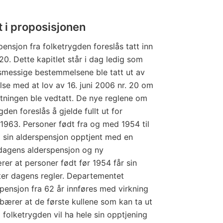
 i proposisjonen
ensjon fra folketrygden foreslås tatt inn
 20. Dette kapitlet står i dag ledig som
gsmessige bestemmelsene ble tatt ut av
lse med at lov av 16. juni 2006 nr. 20 om
ltningen ble vedtatt. De nye reglene om
den foreslås å gjelde fullt ut for
1963. Personer født fra og med 1954 til
 sin alderspensjon opptjent med en
 dagens alderspensjon og ny
rer at personer født før 1954 får sin
ter dagens regler. Departementet
rspensjon fra 62 år innføres med virkning
nebærer at de første kullene som kan ta ut
a folketrygden vil ha hele sin opptjening