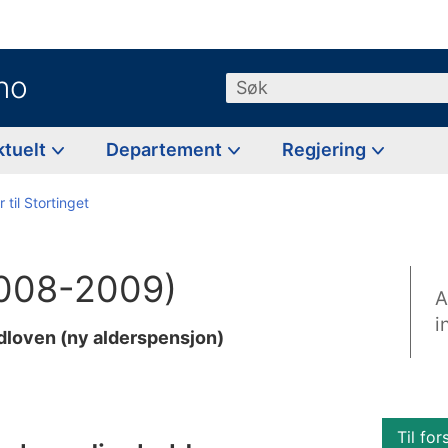
no
Søk
ktuelt
Departement
Regjering
 til Stortinget
(2008-2009)
A
i
dloven (ny alderspensjon)
Til for