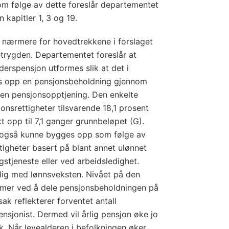
om følge av dette foreslår departementet
 kapitler 1, 3 og 19.
et nærmere for hovedtrekkene i forslaget
ketrygden. Departementet foreslår at
lderspensjon utformes slik at det i
ges opp en pensjonsbeholdning gjennom
nen pensjonsopptjening. Den enkelte
onsrettigheter tilsvarende 18,1 prosent
 opp til 7,1 ganger grunnbe­løpet (G).
 også kunne bygges opp som følge av
tigheter basert på blant annet ulønnet
stjeneste eller ved arbeidsledighet.
lig med lønnsveksten. Nivået på den
mer ved å dele pensjonsbeholdningen på
sak reflekterer forventet antall
nsjonist. Dermed vil årlig pensjon øke jo
. Når levealderen i befolkningen øker,