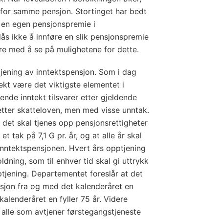
for samme pensjon. Stortinget har bedt
 en egen pensjonspremie i
ås ikke å innføre en slik pensjonspremie
re med å se på mulighetene for dette.
jening av inntektspensjon. Som i dag
ekt være det viktigste elementet i
nde inntekt tilsvarer etter gjeldende
etter skatteloven, men med visse unntak.
 det skal tjenes opp pensjonsrettigheter
et tak på 7,1 G pr. år, og at alle år skal
 inntektspensjonen. Hvert års opptjening
ldning, som til enhver tid skal gi uttrykk
tjening. Departementet foreslår at det
sjon fra og med det kalenderåret en
 kalenderåret en fyller 75 år. Videre
 alle som avtjener førstegangstjeneste