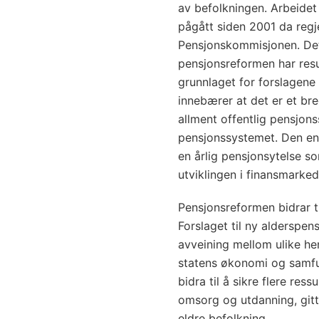
av befolkningen. Arbeide
pågått siden 2001 da regj
Pensjonskommisjonen. Det
pensjonsreformen har resul
grunnlaget for forslagene
innebærer at det er et bred
allment offentlig pensjon
pensjonssystemet. Den enke
en årlig pensjonsytelse s
utviklingen i finansmarke
Pensjonsreformen bidrar ti
Forslaget til ny alderspen
avveining mellom ulike he
statens økonomi og samfu
bidra til å sikre flere res
omsorg og utdanning, gitt
eldre befolkning.