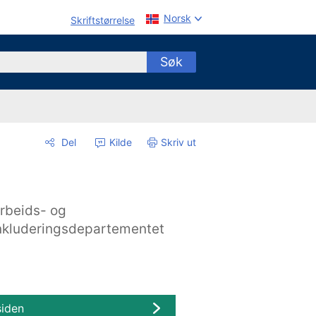
Norsk
Skriftstørrelse
Søk
Del
Kilde
Skriv ut
rbeids- og
nkluderingsdepartementet
siden