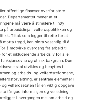
ller offentlige finanser overfor store
åder. Departementet mener at et
ringene må være å stimulere til høy
e på arbeidslinja i velferdspolitikken og
itikk. Tiltak som legger til rette for at
 å motta trygd, kan bidra vesentlig til å
 For å motvirke overgang fra arbeid til
 for et inkluderende arbeidsliv for alle,
, funksjonsevne og etnisk bakgrunn. Den
idsevne skal utvikles og benyttes i
formen og arbeids- og velferdsreformene,
lferdsforvaltning, er sentrale elementer i
- og velferdsetaten får en viktig oppgave
elte får god informasjon og veiledning
religger i overgangen mellom arbeid og