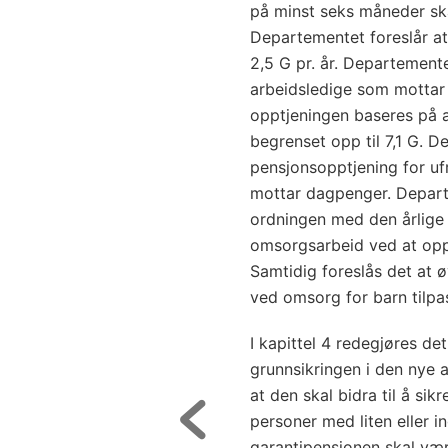
på minst seks måneder ska
Departementet foreslår at 
2,5 G pr. år. Departemente
arbeidsledige som mottar
opptjeningen baseres på a
begrenset opp til 7,1 G. 
pensjonsopptjening for ufr
mottar dagpenger. Depart
ordningen med den årlige
omsorgsarbeid ved at oppt
Samtidig foreslås det at 
ved omsorg for barn tilpas
I kapittel 4 redegjøres de
grunnsikringen i den nye a
at den skal bidra til å sik
personer med liten eller i
garantipensjonen skal væ