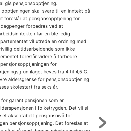
l gis pensjonsopptjening.
opptjeningen skal svare til en inntekt på
t foreslår at pensjonsopptjening for
 dagpenger forbedres ved at
rbeidsinntekten før en ble ledig
Departementet vil utrede en ordning med
ivillig deltidsarbeidende som ikke
ementet foreslår videre å forbedre
 pensjonsopptjeningen for
jeningsgrunnlaget heves fra 4 til 4,5 G.
øvre aldersgrense for pensjonsopptjening
ses skolestart fra seks år.
t for garantipensjonen som er
lderspensjonen i folketrygden. Det vil si
re et akseptabelt pensjonsnivå for
ngen pensjonsopptjening. Det foreslås at
re på nivå med dagens minstepensjon og