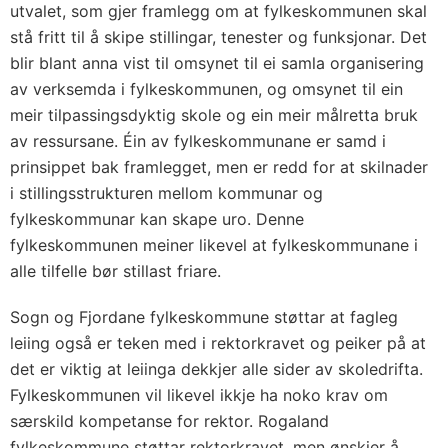
utvalet, som gjer framlegg om at fylkeskommunen skal
stå fritt til å skipe stillingar, tenester og funksjonar. Det
blir blant anna vist til omsynet til ei samla organisering
av verksemda i fylkeskommunen, og omsynet til ein
meir tilpassingsdyktig skole og ein meir målretta bruk
av ressursane. Éin av fylkeskommunane er samd i
prinsippet bak framlegget, men er redd for at skilnader
i stillingsstrukturen mellom kommunar og
fylkeskommunar kan skape uro. Denne
fylkeskommunen meiner likevel at fylkeskommunane i
alle tilfelle bør stillast friare.
Sogn og Fjordane fylkeskommune støttar at fagleg
leiing også er teken med i rektorkravet og peiker på at
det er viktig at leiinga dekkjer alle sider av skoledrifta.
Fylkeskommunen vil likevel ikkje ha noko krav om
særskild kompetanse for rektor. Rogaland
fylkeskommune støttar rektorkravet, men ønskjer å