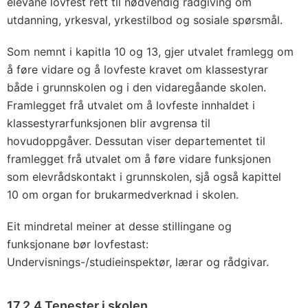
elevane lovfest rett til nødvendig rådgiving om
utdanning, yrkesval, yrkestilbod og sosiale spørsmål.
Som nemnt i kapitla 10 og 13, gjer utvalet framlegg om
å føre vidare og å lovfeste kravet om klassestyrar
både i grunnskolen og i den vidaregåande skolen.
Framlegget frå utvalet om å lovfeste innhaldet i
klassestyrarfunksjonen blir avgrensa til
hovudoppgåver. Dessutan viser departementet til
framlegget frå utvalet om å føre vidare funksjonen
som elevrådskontakt i grunnskolen, sjå også kapittel
10 om organ for brukarmedverknad i skolen.
Eit mindretal meiner at desse stillingane og
funksjonane bør lovfestast:
Undervisnings-/studieinspektør, lærar og rådgivar.
17.2.4 Tenester i skolen