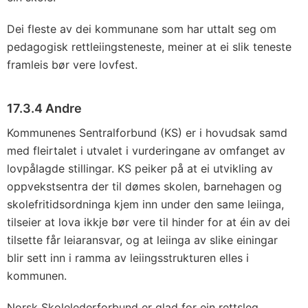
Dei fleste av dei kommunane som har uttalt seg om
pedagogisk rettleiingsteneste, meiner at ei slik teneste
framleis bør vere lovfest.
17.3.4 Andre
Kommunenes Sentralforbund (KS) er i hovudsak samd
med fleirtalet i utvalet i vurderingane av omfanget av
lovpålagde stillingar. KS peiker på at ei utvikling av
oppvekstsentra der til dømes skolen, barnehagen og
skolefritidsordninga kjem inn under den same leiinga,
tilseier at lova ikkje bør vere til hinder for at éin av dei
tilsette får leiaransvar, og at leiinga av slike einingar
blir sett inn i ramma av leiingsstrukturen elles i
kommunen.
Norsk Skolelederforbund er glad for ein rettsleg