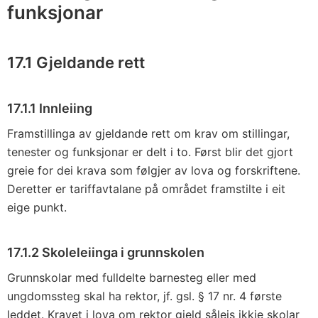
funksjonar
17.1 Gjeldande rett
17.1.1 Innleiing
Framstillinga av gjeldande rett om krav om stillingar,
tenester og funksjonar er delt i to. Først blir det gjort
greie for dei krava som følgjer av lova og forskriftene.
Deretter er tariffavtalane på området framstilte i eit
eige punkt.
17.1.2 Skoleleiinga i grunnskolen
Grunnskolar med fulldelte barnesteg eller med
ungdomssteg skal ha rektor, jf. gsl. § 17 nr. 4 første
leddet. Kravet i lova om rektor gjeld såleis ikkje skolar