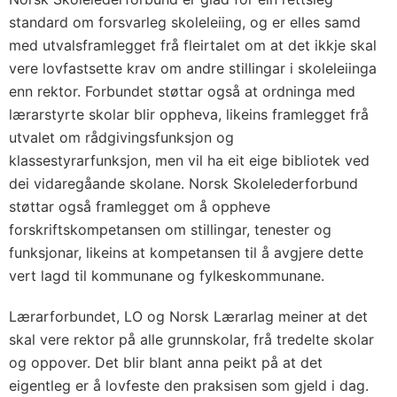
standard om forsvarleg skoleleiing, og er elles samd
med utvalsframlegget frå fleirtalet om at det ikkje skal
vere lovfastsette krav om andre stillingar i skoleleiinga
enn rektor. Forbundet støttar også at ordninga med
lærarstyrte skolar blir oppheva, likeins framlegget frå
utvalet om rådgivingsfunksjon og
klassestyrarfunksjon, men vil ha eit eige bibliotek ved
dei vidaregåande skolane. Norsk Skolelederforbund
støttar også framlegget om å oppheve
forskriftskompetansen om stillingar, tenester og
funksjonar, likeins at kompetansen til å avgjere dette
vert lagd til kommunane og fylkeskommunane.
Lærarforbundet, LO og Norsk Lærarlag meiner at det
skal vere rektor på alle grunnskolar, frå tredelte skolar
og oppover. Det blir blant anna peikt på at det
eigentleg er å lovfeste den praksisen som gjeld i dag.