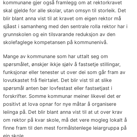
kommunane gjer også framlegg om at rektorkravet
skal gjelde for alle skolar, utan omsyn til storleik. Det
blir blant anna vist til at kravet om eigen rektor må
sjåast i samanheng med den sentrale rolla rektor har i
grunnskolen og ein tilsvarande reduksjon av den
skolefaglege kompetansen på kommunenivå.
Mange av kommunane som har uttalt seg om
spørsmålet, ønskjer ikkje sjølv å fastsetje stillingar,
funksjonar eller tenester ut over dei som går fram av
lovutkastet frå fleirtalet. Det blir vist til at slike
spørsmål anten bør lovfestast eller fastsetjast i
forskrifter. Somme kommunar meiner likevel det er
positivt at lova opnar for nye måtar å organisere
leiinga på. Det blir blant anna vist til at ut over krav
om rektor på kvar skole, må det vere mogleg lokalt å
finne fram til den mest formålstenlege leiargruppa på
ein skole.