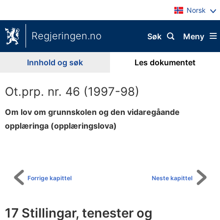
Norsk
Regjeringen.no
Søk
Meny
Innhold og søk
Les dokumentet
Ot.prp. nr. 46 (1997-98)
Om lov om grunnskolen og den vidaregåande
opplæringa (opplæringslova)
Til
innholdsfortegnelse
Forrige kapittel
Neste kapittel
17 Stillingar, tenester og