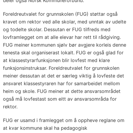
deler også Norsk Kommuneforbund.
Foreldreutvalet for grunnskolen (FUG) støttar også
kravet om rektor ved alle skolar, med unntak av udelte
og todelte skolar. Dessutan er FUG tilfreds med
lovframlegget om at alle elevar har rett til rådgiving.
FUG meiner kommunen sjølv bør avgjere korleis denne
tenesta skal organiserast lokalt. FUG er også glad for
at klassestyrarfunksjonen blir lovfest med klare
funksjonsinstruksar. Foreldreutvalet for grunnskolen
meiner dessutan at det er særleg viktig å lovfeste det
ansvaret klassestyraren har for samarbeidet mellom
heim og skole. FUG meiner at dette ansvarsområdet
også må lovfestast som eitt av ansvarsområda for
rektor.
FUG er usamd i framlegget om å oppheve reglane om
at kvar kommune skal ha pedagogisk