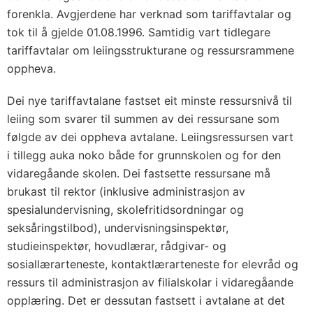
forenkla. Avgjerdene har verknad som tariffavtalar og
tok til å gjelde 01.08.1996. Samtidig vart tidlegare
tariffavtalar om leiingsstrukturane og ressursrammene
oppheva.
Dei nye tariffavtalane fastset eit minste ressursnivå til
leiing som svarer til summen av dei ressursane som
følgde av dei oppheva avtalane. Leiingsressursen vart
i tillegg auka noko både for grunnskolen og for den
vidaregåande skolen. Dei fastsette ressursane må
brukast til rektor (inklusive administrasjon av
spesialundervisning, skolefritidsordningar og
seksåringstilbod), undervisningsinspektør,
studieinspektør, hovudlærar, rådgivar- og
sosiallærarteneste, kontaktlærarteneste for elevråd og
ressurs til administrasjon av filialskolar i vidaregåande
opplæring. Det er dessutan fastsett i avtalane at det