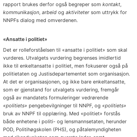
rapport brukes derfor også begreper som
kontakt
,
kommunikasjon
,
arbeid
og
aktiviteter
som uttrykk for
NNPFs dialog med omverdenen.
«Ansatte i politiet»
Det er rolleforståelsen til «ansatte i politiet»
som skal
vurderes. Utvalgets vurdering begrenses imidlertid
ikke til enkeltansatte i politiet, men fokuserer også på
politietaten og Justisdepartementet som organisasjon.
At det er organisasjonen, og ikke bare enkeltansatte,
som er gjenstand for utvalgets vurdering, fremgår
også av mandatets formuleringer vedrørende
«politiets»
pengebevilgninger til NNPF, og
«politiets»
bruk av NNPF til opplæring. Med «politiet» forstås
både enhetene i politi- og lensmannsetaten, herunder
POD, Politihøgskolen (PHS), og påtalemyndigheten