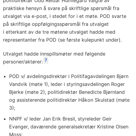
politidirektør Odd Reidar Humlegård valgte av
praktiske hensyn å svare på skriftlige spørsmål fra
utvalget via e-post, i stedet for i et møte. POD svarte
på skriftlige oppfølgingsspørsmål fra utvalget
i etterkant av de tre møtene utvalget hadde med
representanter fra POD (se første kulepunkt under).
Utvalget hadde innspillsmøter med følgende
7
personer/aktører:
POD v/ avdelingsdirektør i Politifagavdelingen Bjørn
Vandvik (møte 1), leder i styringsavdelingen Roger
Bjerke (møte 2), politidirektør Benedicte Bjørnland
og assisterende politidirektør Håkon Skulstad (møte
3);
NNPF v/ leder Jan Erik Bresil, styreleder Geir
Evanger, daværende generalsekretær Kristine Olsen
Moss;