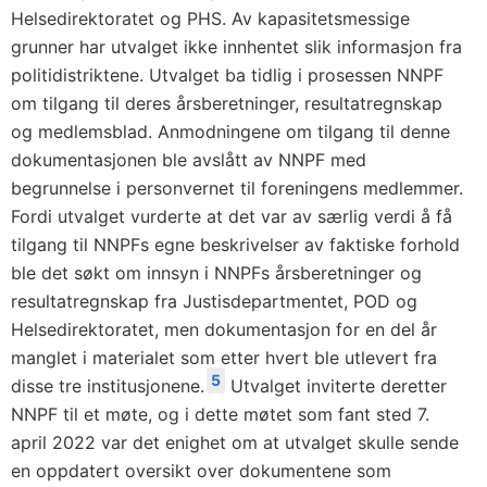
Helsedirektoratet og PHS. Av kapasitetsmessige
grunner har utvalget ikke innhentet slik informasjon fra
politidistriktene. Utvalget ba tidlig i prosessen NNPF
om tilgang til deres årsberetninger, resultatregnskap
og medlemsblad. Anmodningene om tilgang til denne
dokumentasjonen ble avslått av NNPF med
begrunnelse i personvernet til foreningens medlemmer.
Fordi utvalget vurderte at det var av særlig verdi å få
tilgang til NNPFs egne beskrivelser av faktiske forhold
ble det søkt om innsyn i NNPFs årsberetninger og
resultatregnskap fra Justisdepartmentet, POD og
Helsedirektoratet, men dokumentasjon for en del år
manglet i materialet som etter hvert ble utlevert fra
5
disse tre institusjonene.
Utvalget inviterte deretter
NNPF til et møte, og i dette møtet som fant sted 7.
april 2022 var det enighet om at utvalget skulle sende
en oppdatert oversikt over dokumentene som