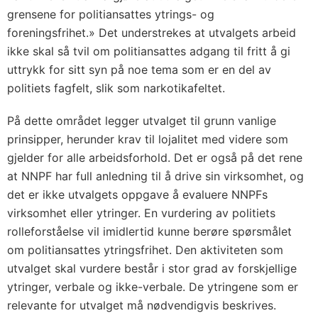
grensene for politiansattes ytrings- og
foreningsfrihet.» Det understrekes at utvalgets arbeid
ikke skal så tvil om politiansattes adgang til fritt å gi
uttrykk for sitt syn på noe tema som er en del av
politiets fagfelt, slik som narkotikafeltet.
På dette området legger utvalget til grunn vanlige
prinsipper, herunder krav til lojalitet med videre som
gjelder for alle arbeidsforhold. Det er også på det rene
at NNPF har full anledning til å drive sin virksomhet, og
det er ikke utvalgets oppgave å evaluere NNPFs
virksomhet eller ytringer. En vurdering av politiets
rolleforståelse vil imidlertid kunne berøre spørsmålet
om politiansattes ytringsfrihet. Den aktiviteten som
utvalget skal vurdere består i stor grad av forskjellige
ytringer, verbale og ikke-verbale. De ytringene som er
relevante for utvalget må nødvendigvis beskrives.