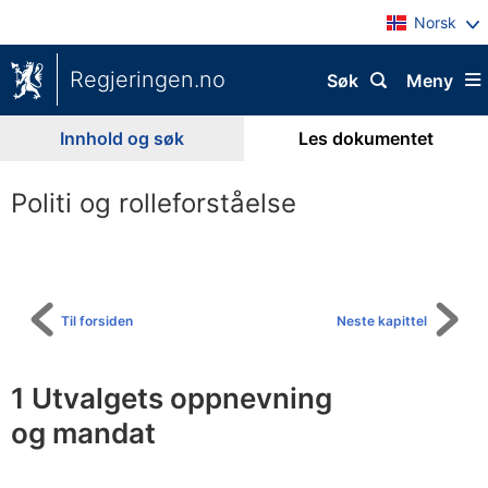
Norsk
Regjeringen.no
Søk
Meny
Innhold og søk
Les dokumentet
Politi og rolleforståelse
Til
innholdsfortegnelse
Til forsiden
Neste kapittel
1
Utvalgets oppnevning
og mandat