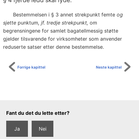
§ 4 fjerde ledd skal lyde:
Bestemmelsen i § 3 annet strekpunkt femte
og
sjette
punktum
, jf. tredje strekpunkt,
om
begrensningene for samlet bagatellmessig støtte
gjelder tilsvarende for virksomheter som anvender
reduserte satser etter denne bestemmelse.
Forrige kapittel
Neste kapittel
Tilbakemeldingsskjema
Fant du det du lette etter?
Ja
Nei