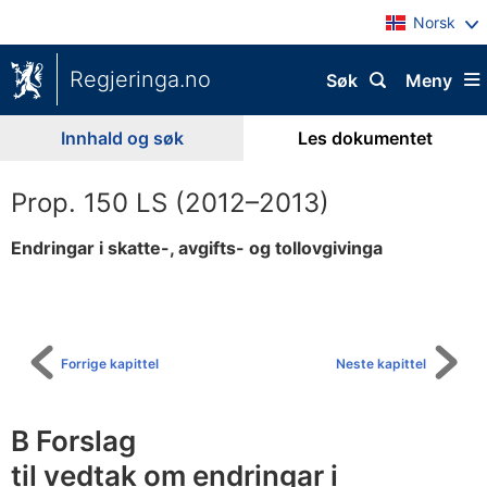
Norsk
Regjeringa.no
Søk
Meny
Innhald og søk
Les dokumentet
Prop. 150 LS (2012–2013)
Endringar i skatte-, avgifts- og tollovgivinga
Til
innhaldsliste
Forrige kapittel
Neste kapittel
B Forslag
til vedtak om endringar i