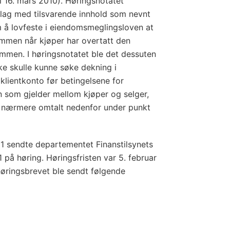
il 16. mars 2010). Høringsnotatet
orslag med tilsvarende innhold som nevnt
 å lovfeste i eiendomsmeglingsloven at
summen når kjøper har overtatt den
mmen. I høringsnotatet ble det dessuten
kke skulle kunne søke dekning i
lientkonto før betingelsene for
 som gjelder mellom kjøper og selger,
r nærmere omtalt nedenfor under punkt
1 sendte departementet Finanstilsynets
 på høring. Høringsfristen var 5. februar
øringsbrevet ble sendt følgende