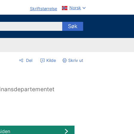
Norsk
Skriftstørrelse
Søk
Del
Kilde
Skriv ut
inansdepartementet
siden