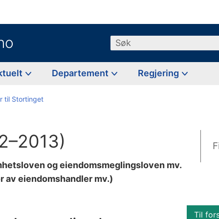
no
Søk
ktuelt
Departement
Regjering
 til Stortinget
12–2013)
F
somhetsloven og eiendomsmeglingsloven mv.
r av eiendomshandler mv.)
Til for