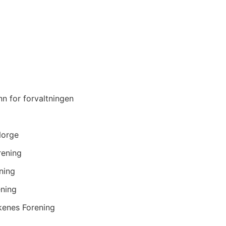
n for forvaltningen
Norge
rening
ning
ening
enes Forening