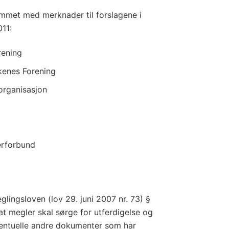
mmet med merknader til forslagene i
011:
rening
enes Forening
organisasjon
rforbund
lingsloven (lov 29. juni 2007 nr. 73) §
 at megler skal sørge for utferdigelse og
ventuelle andre dokumenter som har