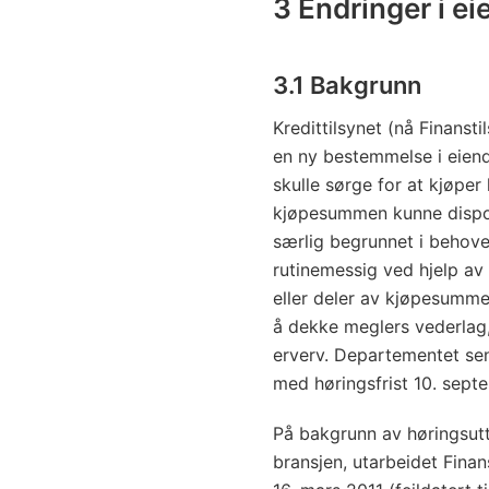
3 Endringer i 
3.1 Bakgrunn
Kredittilsynet (nå Finansti
en ny bestemmelse i eien
skulle sørge for at kjøpe
kjøpesummen kunne dispon
særlig begrunnet i behove
rutinemessig ved hjelp av s
eller deler av kjøpesummen 
å dekke meglers vederlag, 
erverv. Departementet sen
med høringsfrist 10. sept
På bakgrunn av høringsutt
bransjen, utarbeidet Finans