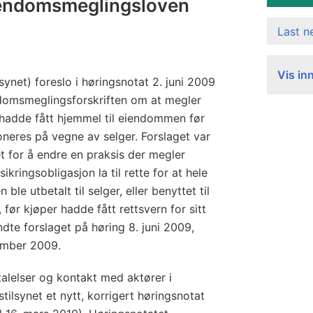
eiendomsmeglingsloven
Last 
Vis in
lsynet) foreslo i høringsnotat 2. juni 2009
domsmeglingsforskriften om at megler
r hadde fått hjemmel til eiendommen før
eres på vegne av selger. Forslaget var
t for å endre en praksis der megler
ikringsobligasjon la til rette for at hele
ble utbetalt til selger, eller benyttet til
før kjøper hadde fått rettsvern for sitt
dte forslaget på høring 8. juni 2009,
ember 2009.
alelser og kontakt med aktører i
tilsynet et nytt, korrigert høringsnotat