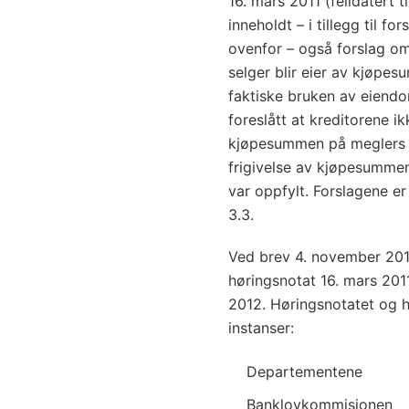
16. mars 2011 (feildatert t
inneholdt – i tillegg til f
ovenfor – også forslag om
selger blir eier av kjøpe
faktiske bruken av eiendo
foreslått at kreditorene i
kjøpesummen på meglers k
frigivelse av kjøpesummen
var oppfylt. Forslagene e
3.3.
Ved brev 4. november 201
høringsnotat 16. mars 2011
2012. Høringsnotatet og h
instanser:
Departementene
Banklovkommisjonen