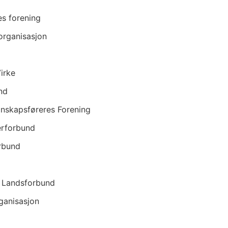
es forening
organisasjon
irke
nd
nskapsføreres Forening
rforbund
rbund
 Landsforbund
ganisasjon