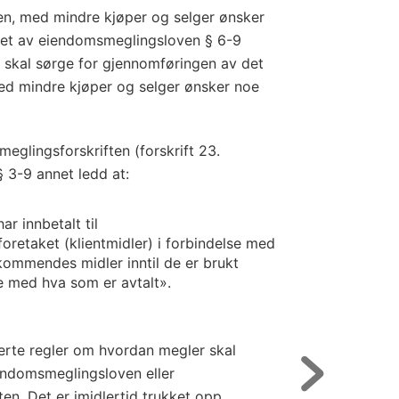
, med mindre kjøper og selger ønsker
 det av eiendomsmeglingsloven § 6-9
r skal sørge for gjennomføringen av det
d mindre kjøper og selger ønsker noe
meglingsforskriften (forskrift 23.
 3-9 annet ledd at:
r innbetalt til
retaket (klientmidler) i forbindelse med
ommendes midler inntil de er brukt
med hva som er avtalt».
jerte regler om hvordan megler skal
endomsmeglingsloven eller
en. Det er imidlertid trukket opp