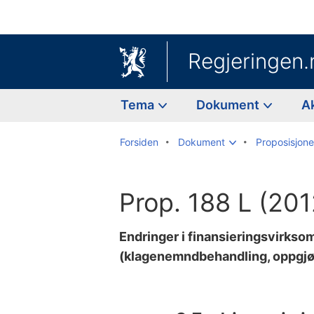
Regjeringen.
Tema
Dokument
A
Forsiden
Dokument
Proposisjoner
Prop. 188 L (20
Endringer i finansieringsvirk
(klagenemndbehandling, oppgjø
Til
innholdsfortegnelse