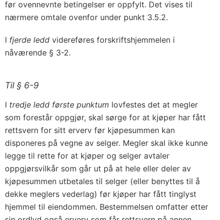
før ovennevnte betingelser er oppfylt. Det vises til
nærmere omtale ovenfor under punkt 3.5.2.
I
fjerde ledd
videreføres forskriftshjemmelen i
nåværende § 3-2.
Til § 6-9
I
tredje ledd første punktum
lovfestes det at megler
som forestår oppgjør, skal sørge for at kjøper har fått
rettsvern for sitt erverv før kjøpesummen kan
disponeres på vegne av selger. Megler skal ikke kunne
legge til rette for at kjøper og selger avtaler
oppgjørsvilkår som går ut på at hele eller deler av
kjøpesummen utbetales til selger (eller benyttes til å
dekke meglers vederlag) før kjøper har fått tinglyst
hjemmel til eiendommen. Bestemmelsen omfatter etter
sin ordlyd også erverv som får rettsvern på annen