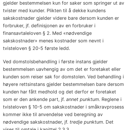
gjelder bestemmelsen kun for saker som springer ut av
tvister med kunder. Plikten til å dekke kundens
sakskostnader gjelder videre bare dersom kunden er
forbruker, jf. definisjonen av en forbruker i
finansavtaleloven § 2. Med «nødvendige
sakskostnader» menes kostnader som nevnt i
tvisteloven § 20-5 første ledd.
Ved domstolsbehandling i første instans gjelder
bestemmelsen uavhengig av om det er foretaket eller
kunden som reiser sak for domstolen. Ved behandling i
høyere rettsinstans gjelder bestemmelsen bare dersom
kunden har fått medhold og det derfor er foretaket
som er den ankende part, jf.
annet punktum
. Reglene i
tvisteloven § 10-5 om sakskostnader i småkravprosess
kommer ikke til anvendelse ved beregning av
nødvendige sakskostnader, jf.
tredje punktum
. Det
vises til omtale i kapittel 2.3.3.