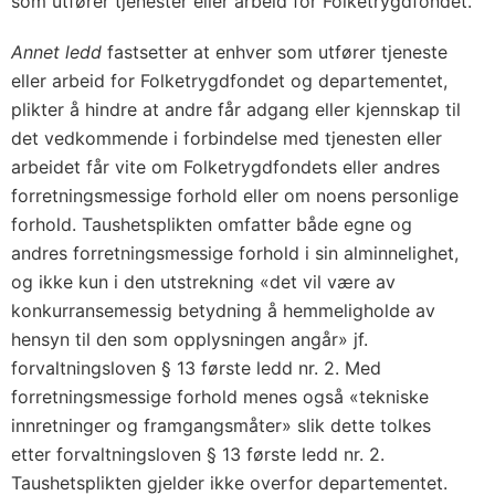
som utfører tjenester eller arbeid for Folketrygdfondet.
Annet ledd
fastsetter at enhver som utfører tjeneste
eller arbeid for Folketrygdfondet og departementet,
plikter å hindre at andre får adgang eller kjennskap til
det vedkommende i forbindelse med tjenesten eller
arbeidet får vite om Folketrygdfondets eller andres
forretningsmessige forhold eller om noens personlige
forhold. Taushetsplikten omfatter både egne og
andres forretningsmessige forhold i sin alminnelighet,
og ikke kun i den utstrekning «det vil være av
konkurransemessig betydning å hemmeligholde av
hensyn til den som opplysningen angår» jf.
forvaltningsloven § 13 første ledd nr. 2. Med
forretningsmessige forhold menes også «tekniske
innretninger og framgangsmåter» slik dette tolkes
etter forvaltningsloven § 13 første ledd nr. 2.
Taushetsplikten gjelder ikke overfor departementet.