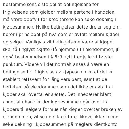
bestemmelsens siste del at betingelsene for
frigivelsene som gjelder mellom partene i handelen,
må være oppfylt før kreditorene kan søke dekning i
kjøpesummen. Hvilke betingelser dette dreier seg om,
beror i prinsippet på hva som er avtalt mellom kjøper
og selger. Vanligvis vil betingelsene være at kjøper
skal få tinglyst skjøte (få hjemmel) til eiendommen, jf.
også bestemmelsen i § 6-9 nytt tredje ledd første
punktum. Videre vil det normalt anses å være en
betingelse for frigivelse av kjøpesummen at det er
etablert rettsvern for långivers pant, samt at de
heftelser på eiendommen som det ikke er avtalt at
kjøper skal overta, er slettet. Det innebærer blant
annet at i handler der kjøpesummen går over fra
kjøpers til selgers formue når kjøper overtar bruken av
eiendommen, vil selgers kreditorer likevel ikke kunne
søke dekning i kjøpesummen på meglers klientkonto