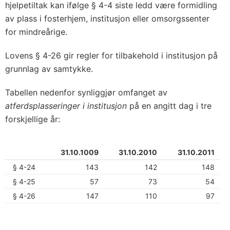
hjelpetiltak kan ifølge § 4-4 siste ledd være formidling
av plass i fosterhjem, institusjon eller omsorgssenter
for mindreårige.
Lovens § 4-26 gir regler for tilbakehold i institusjon på
grunnlag av samtykke.
Tabellen nedenfor synliggjør omfanget av
atferdsplasseringer i institusjon
på en angitt dag i tre
forskjellige år:
31.10.1009
31.10.2010
31.10.2011
§ 4-24
143
142
148
§ 4-25
57
73
54
§ 4-26
147
110
97