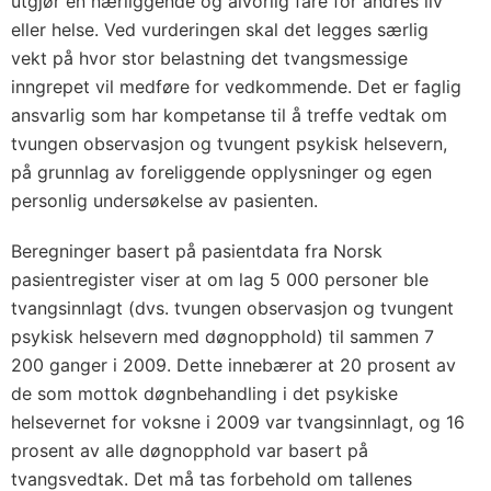
utgjør en nærliggende og alvorlig fare for andres liv
eller helse. Ved vurderingen skal det legges særlig
vekt på hvor stor belastning det tvangsmessige
inngrepet vil medføre for vedkommende. Det er faglig
ansvarlig som har kompetanse til å treffe vedtak om
tvungen observasjon og tvungent psykisk helsevern,
på grunnlag av foreliggende opplysninger og egen
personlig undersøkelse av pasienten.
Beregninger basert på pasientdata fra Norsk
pasientregister viser at om lag 5 000 personer ble
tvangsinnlagt (dvs. tvungen observasjon og tvungent
psykisk helsevern med døgnopphold) til sammen 7
200 ganger i 2009. Dette innebærer at 20 prosent av
de som mottok døgnbehandling i det psykiske
helsevernet for voksne i 2009 var tvangsinnlagt, og 16
prosent av alle døgnopphold var basert på
tvangsvedtak. Det må tas forbehold om tallenes