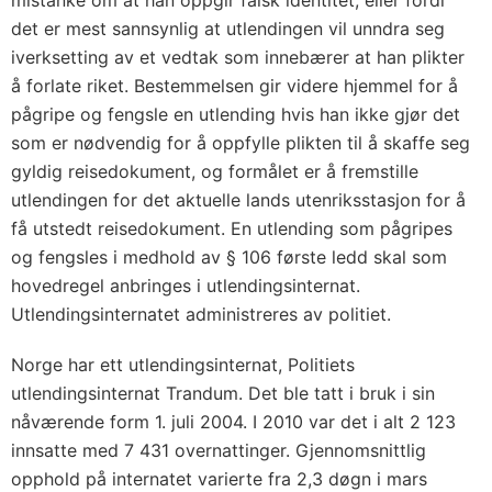
mistanke om at han oppgir falsk identitet, eller fordi
det er mest sannsynlig at utlendingen vil unndra seg
iverksetting av et vedtak som innebærer at han plikter
å forlate riket. Bestemmelsen gir videre hjemmel for å
pågripe og fengsle en utlending hvis han ikke gjør det
som er nødvendig for å oppfylle plikten til å skaffe seg
gyldig reisedokument, og formålet er å fremstille
utlendingen for det aktuelle lands utenriksstasjon for å
få utstedt reisedokument. En utlending som pågripes
og fengsles i medhold av § 106 første ledd skal som
hovedregel anbringes i utlendingsinternat.
Utlendingsinternatet administreres av politiet.
Norge har ett utlendingsinternat, Politiets
utlendingsinternat Trandum. Det ble tatt i bruk i sin
nåværende form 1. juli 2004. I 2010 var det i alt 2 123
innsatte med 7 431 overnattinger. Gjennomsnittlig
opphold på internatet varierte fra 2,3 døgn i mars