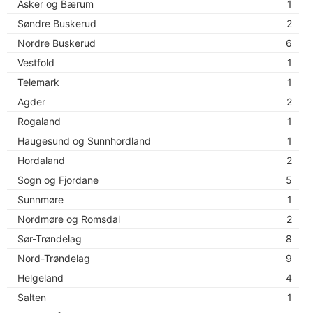
r
Asker og Bærum
1
a
Søndre Buskerud
2
f
Nordre Buskerud
6
f
Vestfold
1
Telemark
1
Agder
2
Rogaland
1
Haugesund og Sunnhordland
1
Hordaland
2
Sogn og Fjordane
5
Sunnmøre
1
Nordmøre og Romsdal
2
Sør-Trøndelag
8
Nord-Trøndelag
9
Helgeland
4
Salten
1