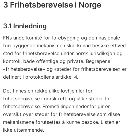
,
3 Frihetsberøvelse i Norge
u
m
3.1 Innledning
e
n
FNs underkomité for forebygging og den nasjonale
n
forebyggende mekanismen skal kunne besøke ethvert
e
sted for frihetsberøvelse under norsk jurisdiksjon og
s
kontroll, både offentlige og private. Begrepene
k
«frihetsberøvelse» og «steder for frihetsberøvelse» er
e
definert i protokollens artikkel 4.
l
Det finnes en rekke ulike lovhjemler for
i
frihetsberøvelse i norsk rett, og ulike steder for
g
frihetsberøvelse. Fremstillingen nedenfor gir en
e
oversikt over steder for frihetsberøvelse som disse
l
mekanismene forutsettes å kunne besøke. Listen er
l
ikke uttømmende.