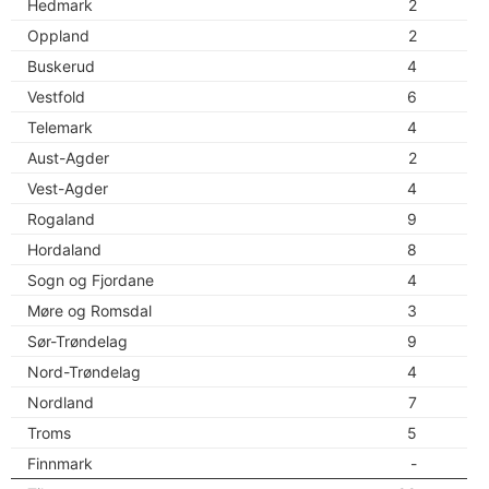
Hedmark
2
Oppland
2
Buskerud
4
Vestfold
6
Telemark
4
Aust-Agder
2
Vest-Agder
4
Rogaland
9
Hordaland
8
Sogn og Fjordane
4
Møre og Romsdal
3
Sør-Trøndelag
9
Nord-Trøndelag
4
Nordland
7
Troms
5
Finnmark
-