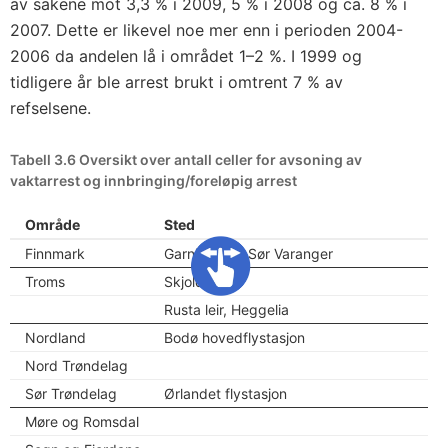
av sakene mot 3,3 % i 2009, 5 % i 2008 og ca. 8 % i
2007. Dette er likevel noe mer enn i perioden 2004-
2006 da andelen lå i området 1–2 %. I 1999 og
tidligere år ble arrest brukt i omtrent 7 % av
refselsene.
Tabell 3.6 Oversikt over antall celler for avsoning av
vaktarrest og innbringing/foreløpig arrest
Område
Sted
Finnmark
Garnisonen i Sør Varanger
Troms
Skjold
Rusta leir, Heggelia
Nordland
Bodø hovedflystasjon
Nord Trøndelag
Sør Trøndelag
Ørlandet flystasjon
Møre og Romsdal