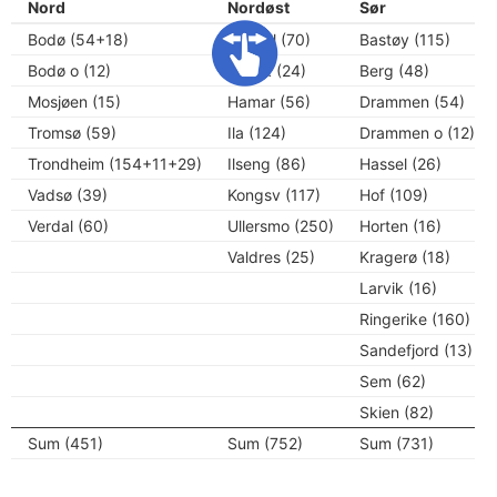
Nord
Nordøst
Sør
Bodø (54+18)
Bruvoll (70)
Bastøy (115)
Bodø o (12)
Gjøvik (24)
Berg (48)
Mosjøen (15)
Hamar (56)
Drammen (54)
Tromsø (59)
Ila (124)
Drammen o (12)
Trondheim (154+11+29)
Ilseng (86)
Hassel (26)
Vadsø (39)
Kongsv (117)
Hof (109)
Verdal (60)
Ullersmo (250)
Horten (16)
Valdres (25)
Kragerø (18)
Larvik (16)
Ringerike (160)
Sandefjord (13)
Sem (62)
Skien (82)
Sum (451)
Sum (752)
Sum (731)