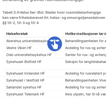
Tabell 3.4 Helse Sør-Øst: Steder hvor rusmiddelavhengige
kan være frihetsberøvet iht. helse- og omsorgstjenesteloven
§§ 10-2, 10-3 og 10-4
Helseforetak
Hvilke institusjoner tar imo
Akershus universitetssykehus HF
Behandlingsenheten for avru
Vestre Viken HF
Avdeling for rus og avhengi
Oslo universitetssykehus HF
Senter for rus- og avhengi
Sykehuset Østfold HF
Seksjon for langtidsbehandl
Sykehuset Innlandet HF
Avdeling for rusrelatert psy
Sykehuset i Vestfold HF
Behandlingsenheten Vivesta
Sørlandet sykehus HF
Avdeling for rus og avheng
Sykehuset Telemark HF
Ikke utpekt, har til nå vær