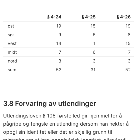
§ 4-24
§ 4-25
§ 4-26
øst
19
15
19
sør
9
6
8
vest
14
1
15
midt
7
6
7
nord
3
3
3
sum
52
31
52
3.8 Forvaring av utlendinger
Utlendingsloven § 106 første led gir hjemmel for å
pågripe og fengsle en utlending dersom han nekter å
oppgi sin identitet eller det er skjellig grunn til