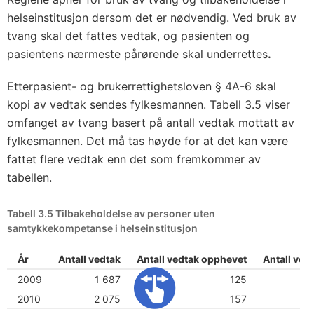
helseinstitusjon dersom det er nødvendig. Ved bruk av
tvang skal det fattes vedtak, og pasienten og
pasientens nærmeste pårørende skal underrettes
.
Etterpasient- og brukerrettighetsloven § 4A-6 skal
kopi av vedtak sendes fylkesmannen. Tabell 3.5 viser
omfanget av tvang basert på antall vedtak mottatt av
fylkesmannen. Det må tas høyde for at det kan være
fattet flere vedtak enn det som fremkommer av
tabellen.
Tabell 3.5 Tilbakeholdelse av personer uten
samtykkekompetanse i helseinstitusjon
År
Antall vedtak
Antall vedtak opphevet
Antall ved
2009
1 687
125
2010
2 075
157