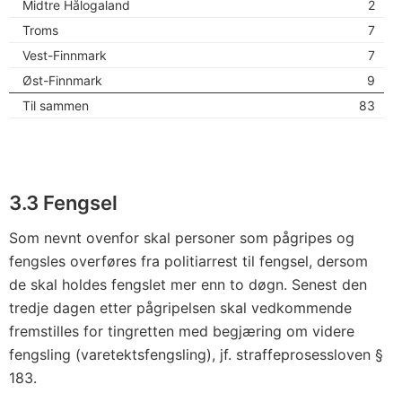
Midtre Hålogaland
2
Troms
7
Vest-Finnmark
7
Øst-Finnmark
9
Til sammen
83
3.3 Fengsel
Som nevnt ovenfor skal personer som pågripes og
fengsles overføres fra politiarrest til fengsel, dersom
de skal holdes fengslet mer enn to døgn. Senest den
tredje dagen etter pågripelsen skal vedkommende
fremstilles for tingretten med begjæring om videre
fengsling (varetektsfengsling), jf. straffeprosessloven §
183.