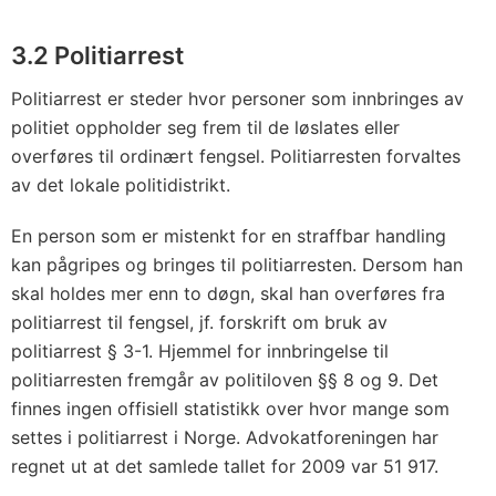
e
r
3.2 Politiarrest
n
e
Politiarrest er steder hvor personer som innbringes av
d
politiet oppholder seg frem til de løslates eller
overføres til ordinært fengsel. Politiarresten forvaltes
v
av det lokale politidistrikt.
e
r
En person som er mistenkt for en straffbar handling
d
kan pågripes og bringes til politiarresten. Dersom han
i
skal holdes mer enn to døgn, skal han overføres fra
g
politiarrest til fengsel, jf. forskrift om bruk av
e
politiarrest § 3-1. Hjemmel for innbringelse til
n
politiarresten fremgår av politiloven §§ 8 og 9. Det
d
finnes ingen offisiell statistikk over hvor mange som
e
settes i politiarrest i Norge. Advokatforeningen har
regnet ut at det samlede tallet for 2009 var 51 917.
b