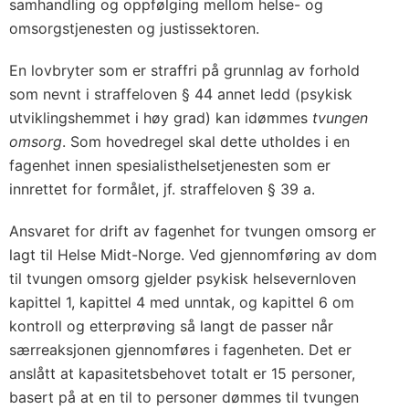
samhandling og oppfølging mellom helse- og
omsorgstjenesten og justissektoren.
En lovbryter som er straffri på grunnlag av forhold
som nevnt i straffeloven § 44 annet ledd (psykisk
utviklingshemmet i høy grad) kan idømmes
tvungen
omsorg
. Som hovedregel skal dette utholdes i en
fagenhet innen spesialisthelsetjenesten som er
innrettet for formålet, jf. straffeloven § 39 a.
Ansvaret for drift av fagenhet for tvungen omsorg er
lagt til Helse Midt-Norge. Ved gjennomføring av dom
til tvungen omsorg gjelder psykisk helsevernloven
kapittel 1, kapittel 4 med unntak, og kapittel 6 om
kontroll og etterprøving så langt de passer når
særreaksjonen gjennomføres i fagenheten. Det er
anslått at kapasitetsbehovet totalt er 15 personer,
basert på at en til to personer dømmes til tvungen