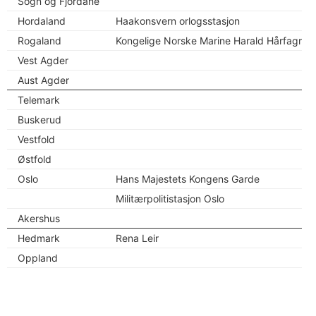
Sogn og Fjordane
Hordaland
Haakonsvern orlogsstasjon
Rogaland
Kongelige Norske Marine Harald Hårfagre
Vest Agder
Aust Agder
Telemark
Buskerud
Vestfold
Østfold
Oslo
Hans Majestets Kongens Garde
Militærpolitistasjon Oslo
Akershus
Hedmark
Rena Leir
Oppland