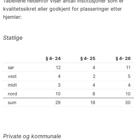
Tabellene nedenfor viser antall institusjoner som er
kvalitetssikret eller godkjent for plasseringer etter
hjemler:
Statlige
§ 4- 24
§ 4- 25
§ 4- 26
sør
12
4
11
vest
4
2
5
midt
3
4
4
nord
10
8
10
sum
29
18
30
Private og kommunale