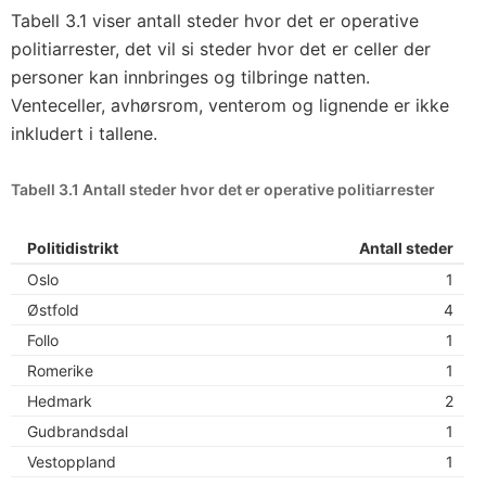
e
Tabell 3.1 viser antall steder hvor det er operative
h
politiarrester, det vil si steder hvor det er celler der
a
personer kan innbringes og tilbringe natten.
n
Venteceller, avhørsrom, venterom og lignende er ikke
d
inkludert i tallene.
l
i
Tabell 3.1 Antall steder hvor det er operative politiarrester
n
g
Politidistrikt
Antall steder
e
Oslo
1
l
Østfold
4
l
Follo
1
e
Romerike
1
r
Hedmark
2
s
Gudbrandsdal
1
t
Vestoppland
1