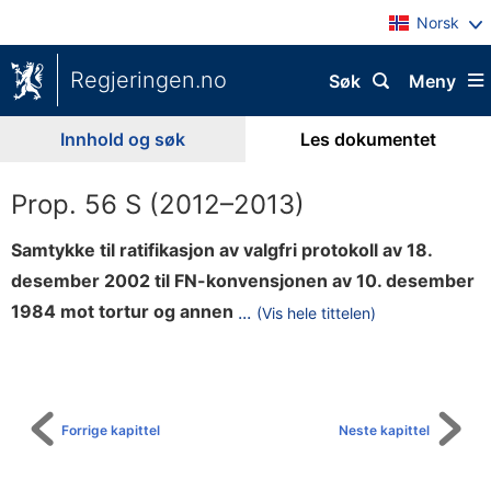
Norsk
Regjeringen.no
Søk
Meny
Innhold og søk
Les dokumentet
Prop. 56 S (2012–2013)
Samtykke til ratifikasjon av valgfri protokoll av 18.
desember 2002 til FN-konvensjonen av 10. desember
g
1984 mot tortur og annen
...
(Vis hele tittelen)
Til
r
innholdsfortegnelse
u
s
o
Forrige kapittel
Neste kapittel
m