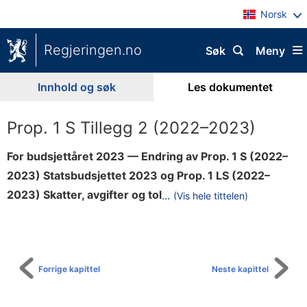
Norsk
Regjeringen.no
Søk
Meny
Innhold og søk
Les dokumentet
Prop. 1 S Tillegg 2 (2022–2023)
For budsjettåret 2023 — Endring av Prop. 1 S (2022–
2023) Statsbudsjettet 2023 og Prop. 1 LS (2022–
l
2023) Skatter, avgifter og tol
...
(Vis hele tittelen)
Til
2
innholdsfortegnelse
0
2
3
Forrige kapittel
Neste kapittel
(