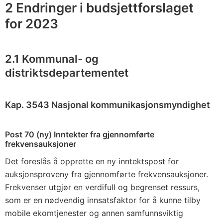
s
2 Endringer i budsjettforslaget
a
for 2023
l
d
e
2.1 Kommunal- og
r
distriktsdepartementet
i
n
Kap. 3543 Nasjonal kommunikasjonsmyndighet
g
)
Post 70 (ny) Inntekter fra gjennomførte
frekvensauksjoner
Det foreslås å opprette en ny inntektspost for
auksjonsproveny fra gjennomførte frekvensauksjoner.
Frekvenser utgjør en verdifull og begrenset ressurs,
som er en nødvendig innsatsfaktor for å kunne tilby
mobile ekomtjenester og annen samfunnsviktig