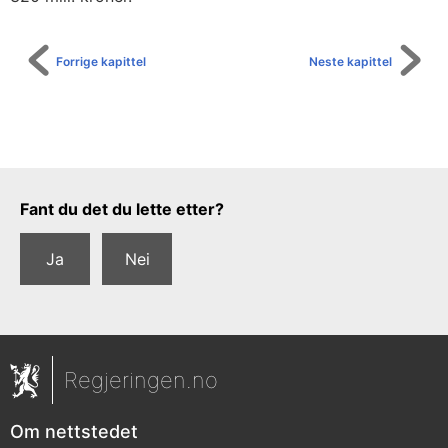
Forrige kapittel
Neste kapittel
Tilbakemeldingsskjema
Fant du det du lette etter?
Ja
Nei
Regjeringen.no
Om nettstedet