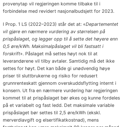
provenytap vil regjeringen komme tilbake til i
forbindelse med revidert nasjonalbudsjett for 2023.
I Prop. 1 LS (2022–2023) står det at: «
Departementet
vil gjøre en nærmere vurdering av størrelsen på
prispåslaget, og legger opp til å sette det høyere enn
0,5 øre/kWh. Maksimalpåslaget vil bli fastsatt i
forskrift
». Påslaget må settes høyt nok til at
leverandørene vil tilby avtaler. Samtidig må det ikke
settes for høyt. Det kan både gi unødvendig høye
priser til sluttbrukerne og risiko for redusert
grunnrenteskatt gjennom overskuddsflytting internt i
konsern. Ut fra en nærmere vurdering har regjeringen
kommet til at prispåslaget bør økes og kunne fordeles
på et variabelt og fast ledd. Det maksimale variable
prispåslaget bør settes til 2,5 øre/kWh (ekskl.
merverdiavgift og elsertifikatkostnad), mens