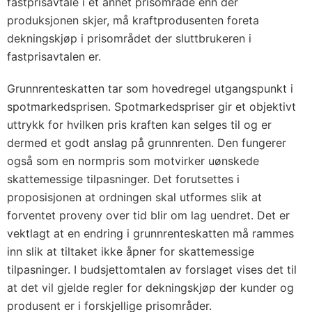
fastprisavtale i et annet prisområde enn der
produksjonen skjer, må kraftprodusenten foreta
dekningskjøp i prisområdet der sluttbrukeren i
fastprisavtalen er.
Grunnrenteskatten tar som hovedregel utgangspunkt i
spotmarkedsprisen. Spotmarkedspriser gir et objektivt
uttrykk for hvilken pris kraften kan selges til og er
dermed et godt anslag på grunnrenten. Den fungerer
også som en normpris som motvirker uønskede
skattemessige tilpasninger. Det forutsettes i
proposisjonen at ordningen skal utformes slik at
forventet proveny over tid blir om lag uendret. Det er
vektlagt at en endring i grunnrenteskatten må rammes
inn slik at tiltaket ikke åpner for skattemessige
tilpasninger. I budsjettomtalen av forslaget vises det til
at det vil gjelde regler for dekningskjøp der kunder og
produsent er i forskjellige prisområder.