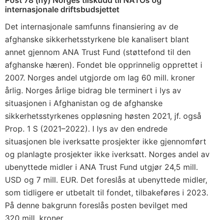
internasjonale driftsbudsjettet
Det internasjonale samfunns finansiering av de
afghanske sikkerhetsstyrkene ble kanalisert blant
annet gjennom ANA Trust Fund (støttefond til den
afghanske hæren). Fondet ble opprinnelig opprettet i
2007. Norges andel utgjorde om lag 60 mill. kroner
årlig. Norges årlige bidrag ble terminert i lys av
situasjonen i Afghanistan og de afghanske
sikkerhetsstyrkenes oppløsning høsten 2021, jf. også
Prop. 1 S (2021–2022). I lys av den endrede
situasjonen ble iverksatte prosjekter ikke gjennomført
og planlagte prosjekter ikke iverksatt. Norges andel av
ubenyttede midler i ANA Trust Fund utgjør 24,5 mill.
USD og 7 mill. EUR. Det foreslås at ubenyttede midler,
som tidligere er utbetalt til fondet, tilbakeføres i 2023.
På denne bakgrunn foreslås posten bevilget med
320 mill. kroner.