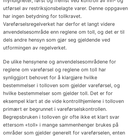
myndigheter, først og fremst ved kontroll av inn- og
utførsel av restriksjonsbelagte varer. Denne oppgaven
har ingen betydning for tollkravet.
Vareførselsregelverket har derfor et langt videre
anvendelsesområde enn reglene om toll, og det er til
dels andre hensyn som gjør seg gjeldende ved
utformingen av regelverket.
De ulike hensynene og anvendelsesområdene for
reglene om vareførsel og reglene om toll har
synliggjort behovet for å klargjøre hvilke
bestemmelser i tolloven som gjelder vareførsel, og
hvilke bestemmelser som gjelder toll. Det er for
eksempel klart at de vide kontrollhjemlene i tolloven
primært er begrunnet i vareførselskontrollen.
Begrepsbruken i tolloven gir ofte ikke et klart svar
ettersom «toll» i mange sammenhenger brukes på
områder som gjelder generelt for vareførselen, enten