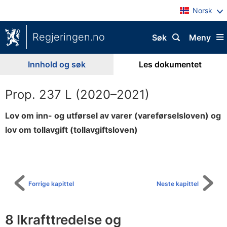
Norsk
Regjeringen.no
Søk
Meny
Innhold og søk
Les dokumentet
Prop. 237 L (2020–2021)
Lov om inn- og utførsel av varer (vareførselsloven) og
lov om tollavgift (tollavgiftsloven)
Til
innholdsfortegnelse
Forrige kapittel
Neste kapittel
8 Ikrafttredelse og