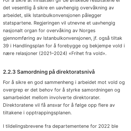
For å sikre at innsatsen gir de ønskede resultatene er
det vesentlig å sikre en uavhengig overvåkning av
arbeidet, slik Istanbulkonvensjonen pålegger
statspartene. Regjeringen vil utnevne et uavhengig
nasjonalt organ for overvåking av Norges
gjennomføring av Istanbulkonvensjonen, jf. også tiltak
39 i Handlingsplan for å forebygge og bekjempe vold i
nære relasjoner (2021–2024) «Frihet fra vold».
2.2.3 Samordning på direktoratsnivå
For å sikre en god sammenheng i arbeidet mot vold og
overgrep er det behov for å styrke samordningen og
samarbeidet mellom involverte direktorater.
Direktoratene vil få ansvar for å følge opp flere av
tiltakene i opptrappingsplanen.
I tildelingsbrevene fra departementene for 2022 ble