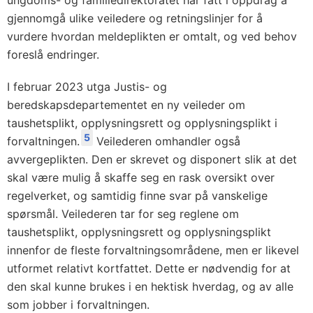
ungdoms- og familiedirektoratet har fått i oppdrag å
gjennomgå ulike veiledere og retningslinjer for å
vurdere hvordan meldeplikten er omtalt, og ved behov
foreslå endringer.
I februar 2023 utga Justis- og
beredskapsdepartementet en ny veileder om
taushetsplikt, opplysningsrett og opplysningsplikt i
5
forvaltningen.
Veilederen omhandler også
avvergeplikten. Den er skrevet og disponert slik at det
skal være mulig å skaffe seg en rask oversikt over
regelverket, og samtidig finne svar på vanskelige
spørsmål. Veilederen tar for seg reglene om
taushetsplikt, opplysningsrett og opplysningsplikt
innenfor de fleste forvaltningsområdene, men er likevel
utformet relativt kortfattet. Dette er nødvendig for at
den skal kunne brukes i en hektisk hverdag, og av alle
som jobber i forvaltningen.