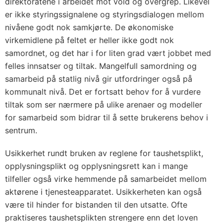
direktoratene i arbeidet mot vold og overgrep. Likevel
er ikke styringssignalene og styringsdialogen mellom
nivåene godt nok samkjørte. De økonomiske
virkemidlene på feltet er heller ikke godt nok
samordnet, og det har i for liten grad vært jobbet med
felles innsatser og tiltak. Mangelfull samordning og
samarbeid på statlig nivå gir utfordringer også på
kommunalt nivå. Det er fortsatt behov for å vurdere
tiltak som ser nærmere på ulike arenaer og modeller
for samarbeid som bidrar til å sette brukerens behov i
sentrum.
Usikkerhet rundt bruken av reglene for taushetsplikt,
opplysningsplikt og opplysningsrett kan i mange
tilfeller også virke hemmende på samarbeidet mellom
aktørene i tjenesteapparatet. Usikkerheten kan også
være til hinder for bistanden til den utsatte. Ofte
praktiseres taushetsplikten strengere enn det loven