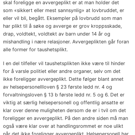
skal foreligge en avvergeplikt er at man holder det
som «sikkert eller mest sannsynlig» at lovbruddet, er
eller vil bli, begått. Eksempler på lovbrudd som man
har plikt til å søke og avverge er grov kroppsskade,
drap, voldtekt, voldtekt av barn under 14 år og
mishandling i nære relasjoner. Avvergeplikten går foran
alle former for taushetsplikt.
I en del tilfeller vil taushetsplikten ikke være til hinder
for å varsle politiet eller andre organer, selv om det
ikke foreligger avvergeplikt. Dette følger blant annet
av helsepersonellloven § 23 første ledd nr. 4 og
forvaltningsloven § 13 b første ledd nr. 5 og 6. Det er
viktig at særlig helsepersonell og offentlig ansatte er
klar over denne muligheten dersom de er i tvil om det
foreligger en avvergeplikt. På den andre siden må man
også være klar over at handlingsrommet er noe ulikt
når det ikke foreligger avvergeplikt. Helsepersonell har