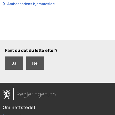
Ambassadens hjemmeside
Tilbakemeldingsskjema
Fant du det du lette etter?
Ja
Nei
Regjeringen.no
Om nettstedet