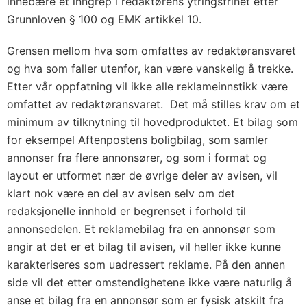
innebære et inngrep i redaktørens ytringsfrihet etter
Grunnloven § 100 og EMK artikkel 10.
Grensen mellom hva som omfattes av redaktøransvaret
og hva som faller utenfor, kan være vanskelig å trekke.
Etter vår oppfatning vil ikke alle reklameinnstikk være
omfattet av redaktøransvaret. Det må stilles krav om et
minimum av tilknytning til hovedproduktet. Et bilag som
for eksempel Aftenpostens boligbilag, som samler
annonser fra flere annonsører, og som i format og
layout er utformet nær de øvrige deler av avisen, vil
klart nok være en del av avisen selv om det
redaksjonelle innhold er begrenset i forhold til
annonsedelen. Et reklamebilag fra en annonsør som
angir at det er et bilag til avisen, vil heller ikke kunne
karakteriseres som uadressert reklame. På den annen
side vil det etter omstendighetene ikke være naturlig å
anse et bilag fra en annonsør som er fysisk atskilt fra