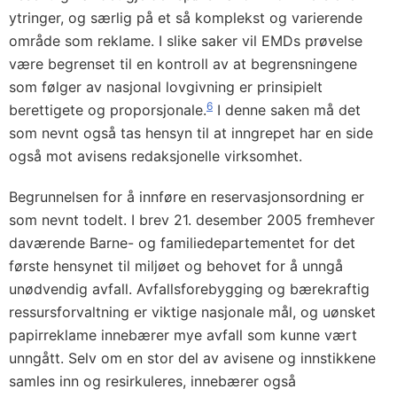
ytringer, og særlig på et så komplekst og varierende
område som reklame. I slike saker vil EMDs prøvelse
være begrenset til en kontroll av at begrensningene
som følger av nasjonal lovgivning er prinsipielt
6
berettigete og proporsjonale.
I denne saken må det
som nevnt også tas hensyn til at inngrepet har en side
også mot avisens redaksjonelle virksomhet.
Begrunnelsen for å innføre en reservasjonsordning er
som nevnt todelt. I brev 21. desember 2005 fremhever
daværende Barne- og familiedepartementet for det
første hensynet til miljøet og behovet for å unngå
unødvendig avfall. Avfallsforebygging og bærekraftig
ressursforvaltning er viktige nasjonale mål, og uønsket
papirreklame innebærer mye avfall som kunne vært
unngått. Selv om en stor del av avisene og innstikkene
samles inn og resirkuleres, innebærer også