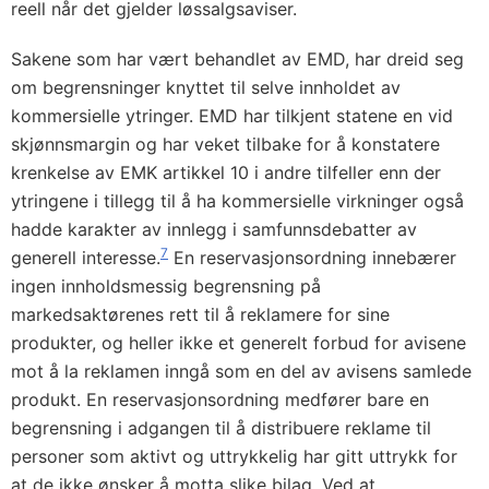
reell når det gjelder løssalgsaviser.
Sakene som har vært behandlet av EMD, har dreid seg
om begrensninger knyttet til selve innholdet av
kommersielle ytringer. EMD har tilkjent statene en vid
skjønnsmargin og har veket tilbake for å konstatere
krenkelse av EMK artikkel 10 i andre tilfeller enn der
ytringene i tillegg til å ha kommersielle virkninger også
hadde karakter av innlegg i samfunnsdebatter av
7
generell interesse.
En reservasjonsordning innebærer
ingen innholdsmessig begrensning på
markedsaktørenes rett til å reklamere for sine
produkter, og heller ikke et generelt forbud for avisene
mot å la reklamen inngå som en del av avisens samlede
produkt. En reservasjonsordning medfører bare en
begrensning i adgangen til å distribuere reklame til
personer som aktivt og uttrykkelig har gitt uttrykk for
at de ikke ønsker å motta slike bilag. Ved at