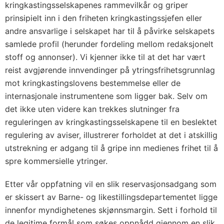
kringkastingsselskapenes rammevilkår og griper
prinsipielt inn i den friheten kringkastingssjefen eller
andre ansvarlige i selskapet har til å påvirke selskapets
samlede profil (herunder fordeling mellom redaksjonelt
stoff og annonser). Vi kjenner ikke til at det har vært
reist avgjørende innvendinger på ytringsfrihetsgrunnlag
mot kringkastingslovens bestemmelse eller de
internasjonale instrumentene som ligger bak. Selv om
det ikke uten videre kan trekkes slutninger fra
reguleringen av kringkastingsselskapene til en beslektet
regulering av aviser, illustrerer forholdet at det i atskillig
utstrekning er adgang til å gripe inn medienes frihet til å
spre kommersielle ytringer.
Etter vår oppfatning vil en slik reservasjonsadgang som
er skissert av Barne- og likestillingsdepartementet ligge
innenfor myndighetenes skjønnsmargin. Sett i forhold til
de legitime formål som søkes oppnådd gjennom en slik