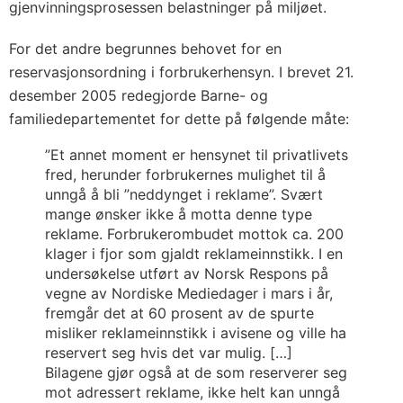
gjenvinningsprosessen belastninger på miljøet.
For det andre begrunnes behovet for en
reservasjonsordning i forbrukerhensyn. I brevet 21.
desember 2005 redegjorde Barne- og
familiedepartementet for dette på følgende måte:
”Et annet moment er hensynet til privatlivets
fred, herunder forbrukernes mulighet til å
unngå å bli ”neddynget i reklame”. Svært
mange ønsker ikke å motta denne type
reklame. Forbrukerombudet mottok ca. 200
klager i fjor som gjaldt reklameinnstikk. I en
undersøkelse utført av Norsk Respons på
vegne av Nordiske Mediedager i mars i år,
fremgår det at 60 prosent av de spurte
misliker reklameinnstikk i avisene og ville ha
reservert seg hvis det var mulig. […]
Bilagene gjør også at de som reserverer seg
mot adressert reklame, ikke helt kan unngå