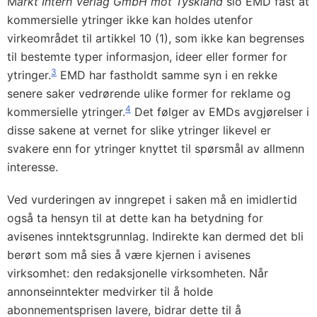
M
arkt Intern Verlag GmbH mot Tyskland
slo EMD fast at
kommersielle ytringer ikke kan holdes utenfor
virkeområdet til artikkel 10 (1), som ikke kan begrenses
til bestemte typer informasjon, ideer eller former for
3
ytringer.
EMD har fastholdt samme syn i en rekke
senere saker vedrørende ulike former for reklame og
4
kommersielle ytringer.
Det følger av EMDs avgjørelser i
disse sakene at vernet for slike ytringer likevel er
svakere enn for ytringer knyttet til spørsmål av allmenn
interesse.
Ved vurderingen av inngrepet i saken må en imidlertid
også ta hensyn til at dette kan ha betydning for
avisenes inntektsgrunnlag. Indirekte kan dermed det bli
berørt som må sies å være kjernen i avisenes
virksomhet: den redaksjonelle virksomheten. Når
annonseinntekter medvirker til å holde
abonnementsprisen lavere, bidrar dette til å