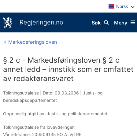
Norsk
Regjeringen.no
Søk
Meny
Markedsføringsloven
§ 2 c - Markedsføringsloven § 2 c
annet ledd – innstikk som er omfattet
av redaktøransvaret
Tolkningsuttalelse |
Dato: 09.03.2006
|
Justis- og
beredskapsdepartementet
Opprinnelig utgitt av: Justis- og politidepartementet
Tolkningsuttalelse fra lovavdelingen
Vår referanse:
200509135 EO ATV/TRR