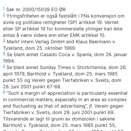
1
Sak nr. 2000/15039 EO ØR
2
Ytringsfriheten er også fastslått i FNs konvensjon om
sivile og politiske rettigheter (SP) artikkel 19. Vernet
etter SP artikkel 19 for kommersielle ytringer kan ikke
antas å være videre enn etter EMK artikkel 10.
3
Markt intern Verlag GmbH and Klaus Beermann v.
Tyskland, dom 25. oktober 1989.
4
Se blant annet Casado Coca v. Spania, dom 26. januar
1994.
5
Se blant annet Sunday Times v. Storbritannia, dom 26.
april 1979, Barthold v. Tyskland, dom 25. mars 1985
punkt 55 og Verein gegen Tierfabriken v. Sveits, dom
28. juni 2001 punkt 67-68.
6
”Such a margin of appreciation is particularly essential
in commercial matters, especially in an area as complex
and fluctuating as that of advertising”, jf. Verein gegen
Tierfabriken v. Sveits, dom 28. juni 2001 punkt 69.
Tilsvarende er lagt til grunn av domstolen i sakene
Barthold v. Tyskland, dom 25. mars 1985 punkt 55,