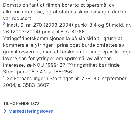
Domstolen fant at filmen berørte et spørsmål av
allmenn interesse, og at statens skjønnsmargin derfor
var redusert.
8
Innst. S. nr. 270 (2003-2004) punkt 8.4 og St.meld. nr.
26 (2003-2004) punkt 4.8, s. 81-86.
Ytringsfrihetskommisjonen la på sin side til grunn at
kommersielle ytringer i prinsippet burde omfattes av
grunnlovsvernet, men at terskelen for inngrep ville ligge
lavere enn for ytringer om spørsmål av allmenn
interesse, se NOU 1999: 27 ”Ytringsfrihet bør finde
Sted” punkt 6.3.4.2 s. 155-156.
9
Se Forhandlinger i Stortinget nr. 239, 30. september
2004, s. 3583-3607.
TILHØRENDE LOV
Markedsføringsloven