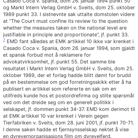
Casado Coca v. Spania, dom 26. januar 1994 punkt 50
og Markt Intern Verlag GmbH v. Sveits, dom 25. oktober
1989 punkt 33. I sistnevnte sak uttalte domstolen videre
at ”The Court must confine its review to the question
whether the measures taken on the national level are
justifiable in principle and proportionate”, jf. punkt 33.
7
EMD fant således at EMK artikkel 10 ikke var krenket i
Casado Coca v. Spania, dom 26. januar 1994, som gjaldt
et spansk forbud mot å reklamere for
advokatvirksomhet, jf. punkt 55. Det samme ble
resultatet i Markt Intern Verlag GmbH v. Sveits, dom 25.
oktober 1989, der et forlag hadde blitt dømt for brudd
på en bestemmelse om god forretningsskikk etter å ha
publisert en artikkel som refererte en sak om en
utilfreds kunde hos et postordrefirma og stilte spørsmål
ved om det dreide seg om en generell politikk i
selskapet, jf. dommen punkt 34-37. EMD kom derimot til
at EMK artikkel 10 var krenket i Verein gegen
Tierfabriken v. Sveits, dom 28. juni 2001, jf. punkt 70-71.
I denne saken hadde et fjernsynsselskap nektet å vise
en dyrevernorganisasjons film om dyrevelferd.