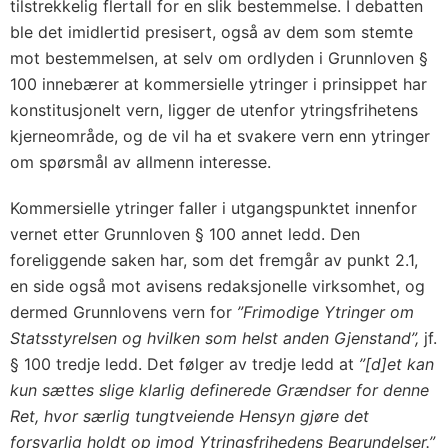
tilstrekkelig flertall for en slik bestemmelse. I debatten
ble det imidlertid presisert, også av dem som stemte
mot bestemmelsen, at selv om ordlyden i Grunnloven §
100 innebærer at kommersielle ytringer i prinsippet har
konstitusjonelt vern, ligger de utenfor ytringsfrihetens
kjerneområde, og de vil ha et svakere vern enn ytringer
om spørsmål av allmenn interesse.
Kommersielle ytringer faller i utgangspunktet innenfor
vernet etter Grunnloven § 100 annet ledd. Den
foreliggende saken har, som det fremgår av punkt 2.1,
en side også mot avisens redaksjonelle virksomhet, og
dermed Grunnlovens vern for
”Frimodige Ytringer om
Statsstyrelsen og hvilken som helst anden Gjenstand”,
jf.
§ 100 tredje ledd. Det følger av tredje ledd at
”[d]et kan
kun sættes slige klarlig definerede Grændser for denne
Ret, hvor særlig tungtveiende Hensyn gjøre det
forsvarlig holdt op imod Ytringsfrihedens Begrundelser.”