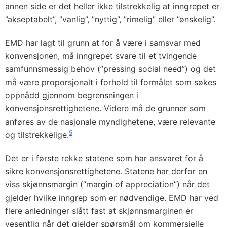
annen side er det heller ikke tilstrekkelig at inngrepet er
”akseptabelt”, ”vanlig”, ”nyttig”, ”rimelig” eller ”ønskelig”.
EMD har lagt til grunn at for å være i samsvar med
konvensjonen, må inngrepet svare til et tvingende
samfunnsmessig behov (”pressing social need”) og det
må være proporsjonalt i forhold til formålet som søkes
oppnådd gjennom begrensningen i
konvensjonsrettighetene. Videre må de grunner som
anføres av de nasjonale myndighetene, være relevante
5
og tilstrekkelige.
Det er i første rekke statene som har ansvaret for å
sikre konvensjonsrettighetene. Statene har derfor en
viss skjønnsmargin (”margin of appreciation”) når det
gjelder hvilke inngrep som er nødvendige. EMD har ved
flere anledninger slått fast at skjønnsmarginen er
vesentlig når det gjelder spørsmål om kommersielle