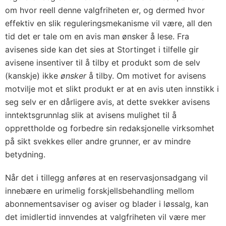
om hvor reell denne valgfriheten er, og dermed hvor
effektiv en slik reguleringsmekanisme vil være, all den
tid det er tale om en avis man ønsker å lese. Fra
avisenes side kan det sies at Stortinget i tilfelle gir
avisene insentiver til å tilby et produkt som de selv
(kanskje) ikke
ønsker
å tilby. Om motivet for avisens
motvilje mot et slikt produkt er at en avis uten innstikk i
seg selv er en dårligere avis, at dette svekker avisens
inntektsgrunnlag slik at avisens mulighet til å
opprettholde og forbedre sin redaksjonelle virksomhet
på sikt svekkes eller andre grunner, er av mindre
betydning.
Når det i tillegg anføres at en reservasjonsadgang vil
innebære en urimelig forskjellsbehandling mellom
abonnementsaviser og aviser og blader i løssalg, kan
det imidlertid innvendes at valgfriheten vil være mer