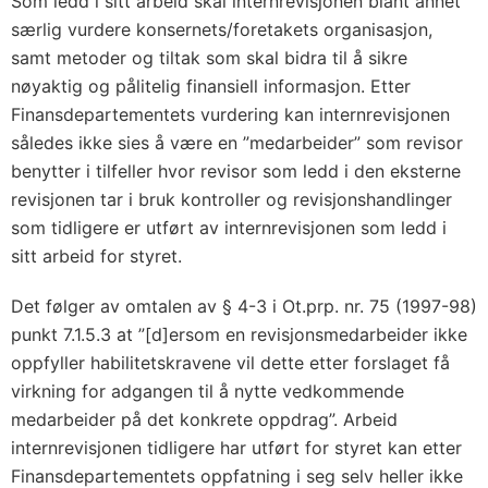
Som ledd i sitt arbeid skal internrevisjonen blant annet
særlig vurdere konsernets/foretakets organisasjon,
samt metoder og tiltak som skal bidra til å sikre
nøyaktig og pålitelig finansiell informasjon. Etter
Finansdepartementets vurdering kan internrevisjonen
således ikke sies å være en ”medarbeider” som revisor
benytter i tilfeller hvor revisor som ledd i den eksterne
revisjonen tar i bruk kontroller og revisjonshandlinger
som tidligere er utført av internrevisjonen som ledd i
sitt arbeid for styret.
Det følger av omtalen av § 4-3 i Ot.prp. nr. 75 (1997-98)
punkt 7.1.5.3 at ”[d]ersom en revisjonsmedarbeider ikke
oppfyller habilitetskravene vil dette etter forslaget få
virkning for adgangen til å nytte vedkommende
medarbeider på det konkrete oppdrag”. Arbeid
internrevisjonen tidligere har utført for styret kan etter
Finansdepartementets oppfatning i seg selv heller ikke