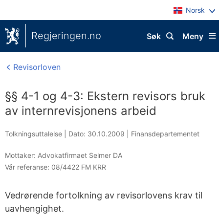
Norsk
Regjeringen.no
Søk
Meny
Revisorloven
§§ 4-1 og 4-3: Ekstern revisors bruk
av internrevisjonens arbeid
Tolkningsuttalelse |
Dato: 30.10.2009
|
Finansdepartementet
Mottaker:
Advokatfirmaet Selmer DA
Vår referanse:
08/4422 FM KRR
Vedrørende fortolkning av revisorlovens krav til
uavhengighet.