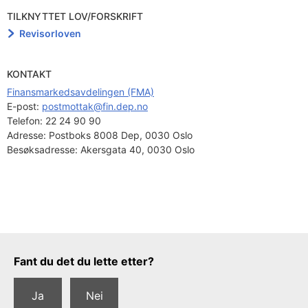
TILKNYTTET LOV/FORSKRIFT
Revisorloven
KONTAKT
Finansmarkedsavdelingen (FMA)
E-post: 
postmottak@fin.dep.no
Telefon:
22 24 90 90
Adresse:
Postboks 8008 Dep, 0030 Oslo
Besøksadresse:
Akersgata 40, 0030 Oslo
Tilbakemeldingsskjema
Fant du det du lette etter?
Ja
Nei