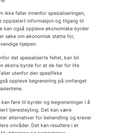
 ikke faller innenfor spesialiseringen,
ne oppdatert informasjon og tilgang til
 De kan også oppleve økonomiske byrder
ler søke om økonomisk støtte for,
dvendige hjelpen.
for det spesialiserte feltet, kan bli
 ekstra byrde for at de har for lite
aller utenfor den spesifikke
 også oppleve begrensning på omfanget
pasientene.
r kan føre til byrder og begrensninger i å
siert tjenesteyting. Det kan være
nter alternativer for behandling og krever
flere områder. Det kan resultere i et