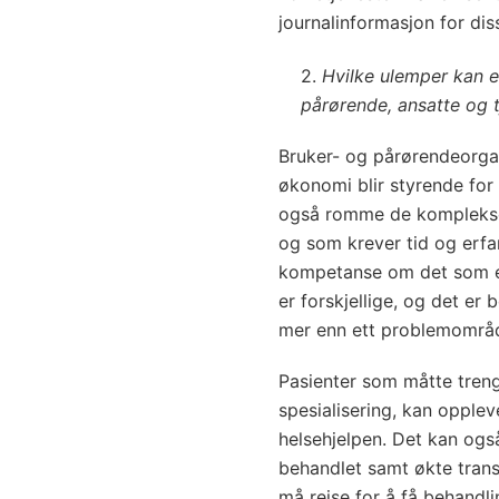
journalinformasjon for dis
2.
Hvilke ulemper kan en
pårørende, ansatte og 
Bruker- og pårørendeorgan
økonomi blir styrende for 
også romme de komplekse 
og som krever tid og erfa
kompetanse om det som er
er forskjellige, og det e
mer enn ett problemområ
Pasienter som måtte treng
spesialisering, kan opplev
helsehjelpen. Det kan også
behandlet samt økte tran
må reise for å få behandli