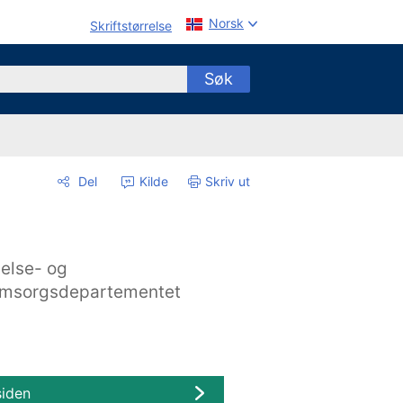
Norsk
Skriftstørrelse
Søk
Del
Kilde
Skriv ut
else- og
msorgsdepartementet
siden