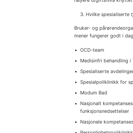
høyere utgiftsnivå knytte
3.
Hvilke spesialiserte 
Bruker- og pårørendeorgani
mener fungerer godt i dag
OCD-team
Medisinfri behandling
Spesialiserte avdelinge
Spesialpoliklinikk for 
Modum Bad
Nasjonalt kompetanses
funksjonsnedsettelser
Nasjonale kompetanses
Personlighetspoliklinik