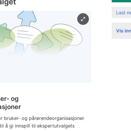
valget
Last 
Vis in
ker- og
asjoner
or bruker- og pårørendeorganisasjoner
il å gi innspill til ekspertutvalgets