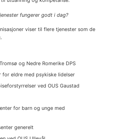
t til utdanning og kompetanse.
tjenester fungerer godt i dag?
sasjoner viser til flere tjenester som de
.
 i Tromsø og Nedre Romerike DPS
r for eldre med psykiske lidelser
spiseforstyrrelser ved OUS Gaustad
enter for barn og unge med
enter generelt
ken ved OUS Ullevål