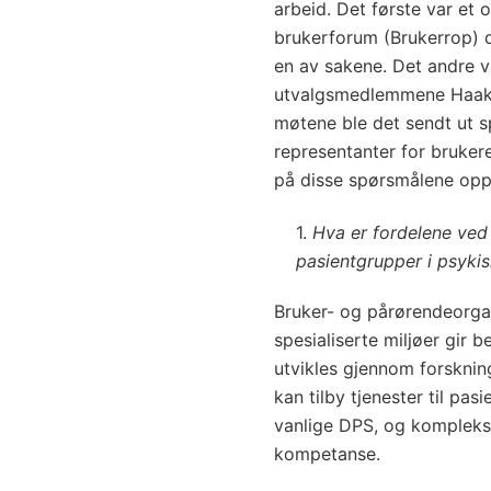
arbeid. Det første var et 
brukerforum (Brukerrop) de
en av sakene. Det andre v
utvalgsmedlemmene Haakon
møtene ble det sendt ut 
representanter for bruker
på disse spørsmålene op
1.
Hva er fordelene ved å
pasientgrupper i psyki
Bruker- og pårørendeorgan
spesialiserte miljøer gir 
utvikles gjennom forskning
kan tilby tjenester til pa
vanlige DPS, og komplekse
kompetanse.