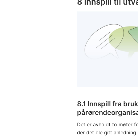
8
Innspill til ut
8.1
Innspill fra bru
pårørendeorganis
Det er avholdt to møter f
der det ble gitt anledning t