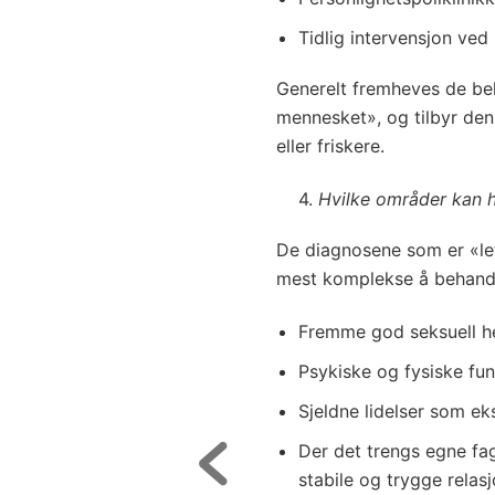
Tidlig intervensjon ved
Generelt fremheves de be
mennesket», og tilbyr den 
eller friskere.
4.
Hvilke områder kan h
De diagnosene som er «le
mest komplekse å behand
Fremme god seksuell h
Psykiske og fysiske fu
Sjeldne lidelser som e
Der det trengs egne fag
stabile og trygge relasj