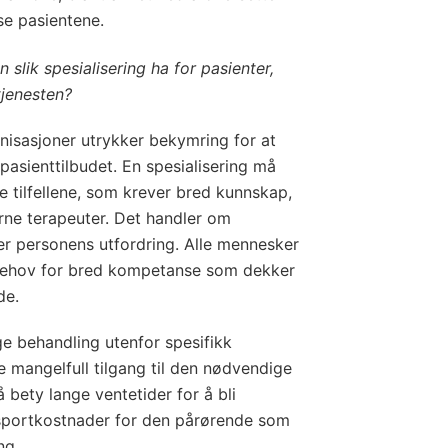
se pasientene.
 slik spesialisering ha for pasienter,
tjenesten?
isasjoner utrykker bekymring for at
pasienttilbudet. En spesialisering må
tilfellene, som krever bred kunnskap,
rne terapeuter. Det handler om
 personens utfordring. Alle mennesker
r behov for bred kompetanse som dekker
de.
e behandling utenfor spesifikk
e mangelfull tilgang til den nødvendige
 bety lange ventetider for å bli
sportkostnader for den pårørende som
ng.