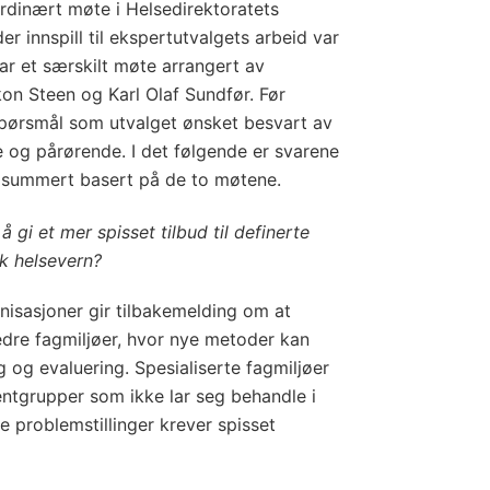
ordinært møte i Helsedirektoratets
r innspill til ekspertutvalgets arbeid var
ar et særskilt møte arrangert av
 Steen og Karl Olaf Sundfør. Før
spørsmål som utvalget ønsket besvart av
e og pårørende. I det følgende er svarene
psummert basert på de to møtene.
 gi et mer spisset tilbud til definerte
sk helsevern?
isasjoner gir tilbakemelding om at
bedre fagmiljøer, hvor nye metoder kan
 og evaluering. Spesialiserte fagmiljøer
sientgrupper som ikke lar seg behandle i
 problemstillinger krever spisset