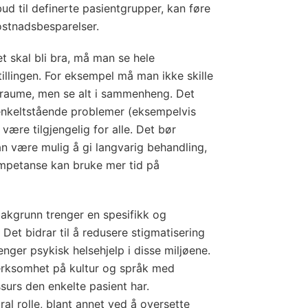
bud til definerte pasientgrupper, kan føre
kostnadsbesparelser.
et skal bli bra, må man se hele
illingen. For eksempel må man ikke skille
traume, men se alt i sammenheng. Det
enkeltstående problemer (eksempelvis
være tilgjengelig for alle. Det bør
kan være mulig å gi langvarig behandling,
mpetanse kan bruke mer tid på
akgrunn trenger en spesifikk og
 Det bidrar til å redusere stigmatisering
nger psykisk helsehjelp i disse miljøene.
rksomhet på kultur og språk med
surs den enkelte pasient har.
ral rolle, blant annet ved å oversette