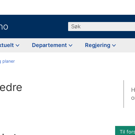
no
Søk
ktuelt
Departement
Regjering
g planer
bedre
H
o
Til for