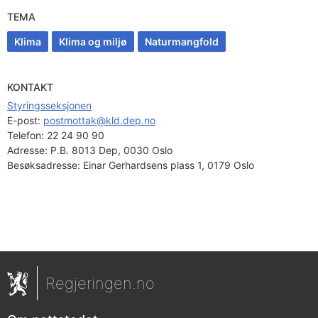
TEMA
Klima
Klima og miljø
Naturmangfold
KONTAKT
Styringsseksjonen
E-post: 
postmottak@kld.dep.no
Telefon:
22 24 90 90
Adresse:
P.B. 8013 Dep, 0030 Oslo
Besøksadresse:
Einar Gerhardsens plass 1, 0179 Oslo
Regjeringen.no