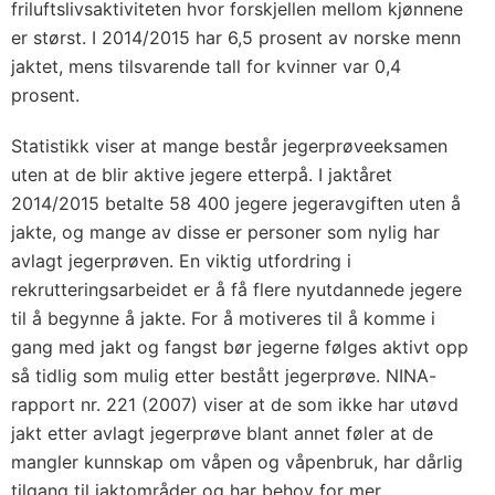
friluftslivsaktiviteten hvor forskjellen mellom kjønnene
er størst. I 2014/2015 har 6,5 prosent av norske menn
jaktet, mens tilsvarende tall for kvinner var 0,4
prosent.
Statistikk viser at mange består jegerprøveeksamen
uten at de blir aktive jegere etterpå. I jaktåret
2014/2015 betalte 58 400 jegere jegeravgiften uten å
jakte, og mange av disse er personer som nylig har
avlagt jegerprøven. En viktig utfordring i
rekrutteringsarbeidet er å få flere nyutdannede jegere
til å begynne å jakte. For å motiveres til å komme i
gang med jakt og fangst bør jegerne følges aktivt opp
så tidlig som mulig etter bestått jegerprøve. NINA-
rapport nr. 221 (2007) viser at de som ikke har utøvd
jakt etter avlagt jegerprøve blant annet føler at de
mangler kunnskap om våpen og våpenbruk, har dårlig
tilgang til jaktområder og har behov for mer