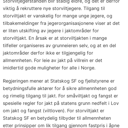
Storviltjegerstanden blir stadig eldre, og det er derfor
viktig å rekruttere nye storviltjegere. Tilgang til
storviltjakt er vanskelig for mange unge jegere, og
tilbakemeldinger fra jegerorganisasjonene viser at det
er liten utskifting av jegere i jaktområder for
storviltjakt. En årsak er at storviltjakten i mange
tilfeller organiseres av grunneieren selv, og at en del
jaktområder derfor ikke er tilgjengelig for
allmennheten. For leie av jakt på villrein er det
imidlertid gode muligheter for alle i Norge.
Regjeringen mener at Statskog SF og fjellstyrene er
betydningsfulle aktører for å sikre allmennheten god
og rimelig tilgang til jakt. For småviltjakt og fangst er
spesielle regler for jakt på statens grunn nedfelt i Lov
om jakt og fangst (viltloven). For storviltjakt er
Statskog SF en betydelig tilbyder til allmennheten
etter prinsipper om lik tilgang gjennom fastpris i åpne