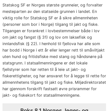
Statskog SF er Norges største grunneier, og forvalter
mesteparten av den statseide grunnen i landet. En
viktig rolle for Statskog SF er å sikre allmennheten
(personer som bor i Norge) tilgang til jakt og fiske.
Tilgangen er forankret i lovbestemmelser både i lov
om jakt og fangst (§ 31) og lov om laksefisk og
innlandsfisk (§ 22). I henhold til fjellova har alle som
har bodd i Norge i ett år eller lenger rett til småviltjakt
uten hund og fritidsfiske med stang og håndsnøre på
statsgrunn. I statsallmenningene er det lokale
fjellstyrer som har retten til å leie ut jakt- og
fiskerettigheter, og har ansvaret for å legge til rette for
allmennhetens tilgang til jakt og fiske. Miljødirektoratet
har gjennom forskrift fastsatt øvre prisrammer for
jakt- og fiskekort for statsallmenningene.
Boks 8.1 Norges Jeger- og