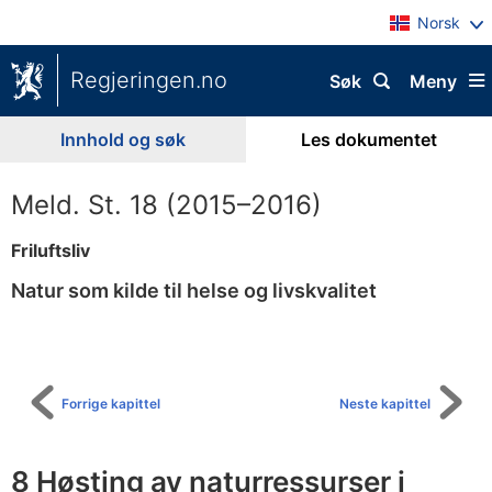
Norsk
Regjeringen.no
Søk
Meny
Innhold og søk
Les dokumentet
Meld. St. 18 (2015–2016)
Friluftsliv
Natur som kilde til helse og livskvalitet
Til
innholdsfortegnelse
Forrige kapittel
Neste kapittel
8 Høsting av naturressurser i