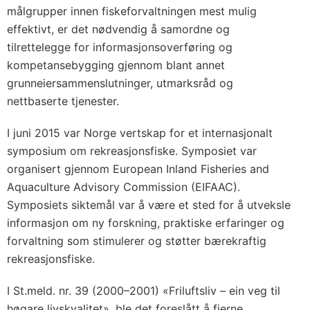
målgrupper innen fiskeforvaltningen mest mulig
effektivt, er det nødvendig å samordne og
tilrettelegge for informasjonsoverføring og
kompetansebygging gjennom blant annet
grunneiersammenslutninger, utmarksråd og
nettbaserte tjenester.
I juni 2015 var Norge vertskap for et internasjonalt
symposium om rekreasjonsfiske. Symposiet var
organisert gjennom European Inland Fisheries and
Aquaculture Advisory Commission (EIFAAC).
Symposiets siktemål var å være et sted for å utveksle
informasjon om ny forskning, praktiske erfaringer og
forvaltning som stimulerer og støtter bærekraftig
rekreasjonsfiske.
I St.meld. nr. 39 (2000–2001) «Friluftsliv – ein veg til
høgare livskvalitet», ble det foreslått å fjerne