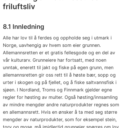
friluftsliv
8.1 Innledning
Alle har lov til å ferdes og oppholde seg i utmark i
Norge, uavhengig av hvem som eier grunnen.
Allemannsretten er et gratis fellesgode og en del av
vår kulturarv. Grunneiere har fortsatt, med noen
unntak, enerett til jakt og fiske på egen grunn, men
allemannsretten gir oss rett til å høste bær, sopp og
urter i skogen og på fjellet, og å fiske saltvannsfisk i
sjøen. I Nordland, Troms og Finnmark gjelder egne
regler for høsting av multer. Også høsting/innsamling
av mindre mengder andre naturprodukter regnes som
en allemannsrett. Hvis en ønsker å ta med seg større
mengder av naturprodukter, som for eksempel stein,
torv og mose, må imidlertid grunneier spørres om lov.