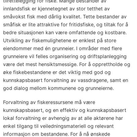
tilrettelegging for fiske. Mange bestander av
innlandsfisk er kjennetegnet av stor tetthet av
småvokst fisk med dårlig kvalitet. Tette bestander av
småfisk er lite attraktive for fritidsfiske, og tiltak for å
bedre situasjonen kan være omfattende og kostbare.
Utvikling av fiskemulighetene er enklest på store
eiendommer med én grunneier. I områder med flere
grunneiere vil felles organisering og driftsplanlegging
være det mest hensiktsmessige. For å opprettholde og
øke fiskebestandene er det viktig med god og
kunnskapsbasert forvaltning av vassdragene, samt en
god dialog mellom kommunene og grunneierne.
Forvaltning av fiskeressursene må være
kunnskapsbasert, og en effektiv og kunnskapsbasert
lokal forvaltning er avhengig av at alle aktørene har
enkel tilgang til veiledningsmateriell og relevant
informasjon om bestandene. For å nå ønskede