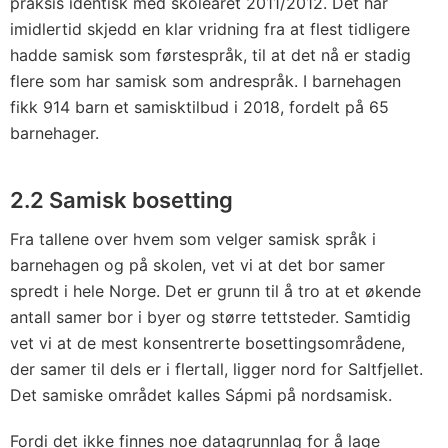
praksis identisk med skoleåret 2011/2012. Det har
imidlertid skjedd en klar vridning fra at flest tidligere
hadde samisk som førstespråk, til at det nå er stadig
flere som har samisk som andrespråk. I barnehagen
fikk 914 barn et samisktilbud i 2018, fordelt på 65
barnehager.
2.2 Samisk bosetting
Fra tallene over hvem som velger samisk språk i
barnehagen og på skolen, vet vi at det bor samer
spredt i hele Norge. Det er grunn til å tro at et økende
antall samer bor i byer og større tettsteder. Samtidig
vet vi at de mest konsentrerte bosettingsområdene,
der samer til dels er i flertall, ligger nord for Saltfjellet.
Det samiske området kalles Sápmi på nordsamisk.
Fordi det ikke finnes noe datagrunnlag for å lage