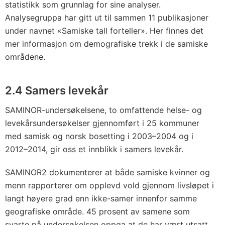
statistikk som grunnlag for sine analyser.
Analysegruppa har gitt ut til sammen 11 publikasjoner
under navnet «Samiske tall forteller». Her finnes det
mer informasjon om demografiske trekk i de samiske
områdene.
2.4 Samers levekår
SAMINOR-undersøkelsene, to omfattende helse- og
levekårsundersøkelser gjennomført i 25 kommuner
med samisk og norsk bosetting i 2003–2004 og i
2012–2014, gir oss et innblikk i samers levekår.
SAMINOR2 dokumenterer at både samiske kvinner og
menn rapporterer om opplevd vold gjennom livsløpet i
langt høyere grad enn ikke-samer innenfor samme
geografiske område. 45 prosent av samene som
svarte på undersøkelsen oppga at de har vært utsatt