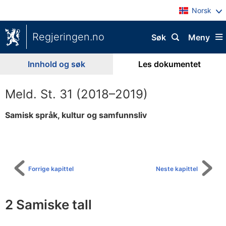
Norsk
Regjeringen.no
Søk
Meny
Innhold og søk
Les dokumentet
Meld. St. 31 (2018–2019)
Samisk språk, kultur og samfunnsliv
Til
innholdsfortegnelse
Forrige kapittel
Neste kapittel
2 Samiske tall