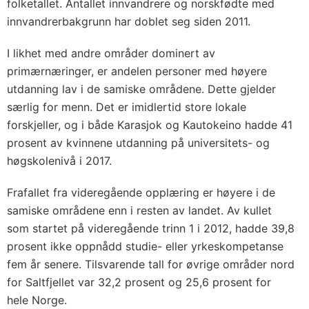
folketallet. Antallet innvandrere og norskfødte med
innvandrerbakgrunn har doblet seg siden 2011.
I likhet med andre områder dominert av
primærnæringer, er andelen personer med høyere
utdanning lav i de samiske områdene. Dette gjelder
særlig for menn. Det er imidlertid store lokale
forskjeller, og i både Karasjok og Kautokeino hadde 41
prosent av kvinnene utdanning på universitets- og
høgskolenivå i 2017.
Frafallet fra videregående opplæring er høyere i de
samiske områdene enn i resten av landet. Av kullet
som startet på videregående trinn 1 i 2012, hadde 39,8
prosent ikke oppnådd studie- eller yrkeskompetanse
fem år senere. Tilsvarende tall for øvrige områder nord
for Saltfjellet var 32,2 prosent og 25,6 prosent for
hele Norge.