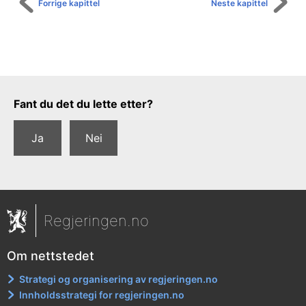
Forrige kapittel
Neste kapittel
Tilbakemeldingsskjema
Fant du det du lette etter?
Ja
Nei
Regjeringen.no
Om nettstedet
Strategi og organisering av regjeringen.no
Innholdsstrategi for regjeringen.no