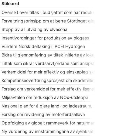
Stikkord
Oversikt over tiltak i budsjettet som har reduksjon av klimagass s
Forvaltningsprinsipp om at berre Stortinget gjer vedtak om endringar
Stopp av all utviding av ulvesona
Insentivordningar for produksjon av biogass
Vurdere Norsk deltaking i IPCEI Hydrogen
Bidra til gjennomføring av tiltak initierte av lokale og regionale st
Tiltak som sikrar verdsarvfjordane som anløpshamn for cruisebåtar 
Verkemiddel for meir effektiv og einskapleg skadefelling av rovvilt
Kompetanseoverføringsprosjekt om skadefelling
Forslag om verkemiddel for meir effektiv lisensfelling
Miljøavtalen om reduksjon av NOx-utsleppa
Nasjonal plan for å gjere land- og ladestraum, hydrogen, ammoniakk
Forslag om revidering av motorferdsellova
Oppfølging av globalt rammeverk for naturmangfald
Ny vurdering av innstrammingane av sjølaksefisket