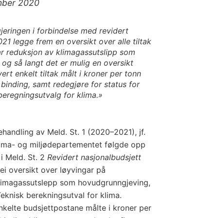
ember 2020
jeringen i forbindelse med revidert
21 legge frem en oversikt over alle tiltak
ar reduksjon av klimagassutslipp som
og så langt det er mulig en oversikt
ert enkelt tiltak målt i kroner per tonn
 binding, samt redegjøre for status for
beregningsutvalg for klima.»
handling av Meld. St. 1 (2020–2021), jf.
lima- og miljødepartementet følgde opp
i Meld. St. 2
Revidert nasjonalbudsjett
 ei oversikt over løyvingar på
klimagassutslepp som hovudgrunngjeving,
 Teknisk berekningsutval for klima.
nkelte budsjettpostane målte i kroner per