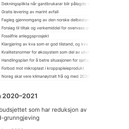
Dekningsplikta når gardbrukarar blir pålagde under-søkingar
Gratis levering av marint avfall
Fagleg gjennomgang av den norske delbestanden av ulv
Forslag til tiltak og verkemiddel for overvass-problematikk
Fossilfrie anleggsprosjekt
Klargjering av kva som er god tilstand, og kva areal som er å rekn
Kvalitetsnormer for økosystem som del av utviklinga av nye forvalt
Handlingsplan for å betre situasjonen for sjøfugl
Forbod mot mikroplast i kroppspleieprodukt
Noreg skal vere klimanøytralt frå og med 2030
on 2020–2021
i budsjettet som har reduksjon av
d-grunngjeving