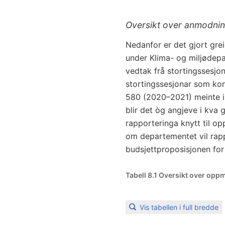
Oversikt over anmodnin
Nedanfor er det gjort gr
under Klima- og miljødepa
vedtak frå stortingssesjo
stortingssesjonar som kont
580 (2020–2021) meinte ikk
blir det òg angjeve i kva
rapporteringa knytt til op
om departementet vil rapp
budsjettproposisjonen for
Tabell 8.1 Oversikt over opp
Vis tabellen i full bredde