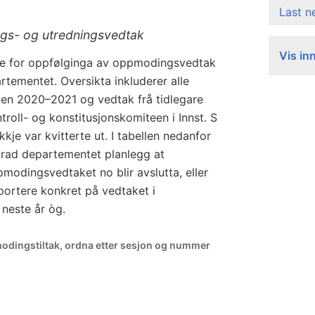
Last 
gs- og utredningsvedtak
Vis in
eie for oppfølginga av oppmodingsvedtak
rtementet. Oversikta inkluderer alle
nen 2020–2021 og vedtak frå tidlegare
roll- og konstitusjonskomiteen i Innst. S
je var kvitterte ut. I tabellen nedanfor
 grad departementet planlegg at
pmodingsvedtaket no blir avslutta, eller
ortere konkret på vedtaket i
 neste år òg.
modingstiltak, ordna etter sesjon og nummer