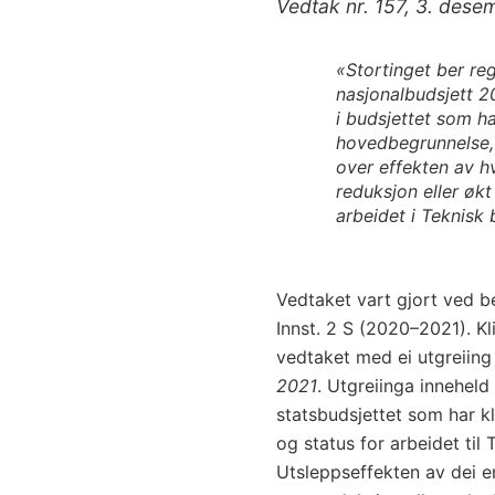
Vedtak nr. 157, 3. des
«Stortinget ber reg
nasjonalbudsjett 20
i budsjettet som h
hovedbegrunnelse, 
over effekten av hv
reduksjon eller økt
arbeidet i Teknisk 
Vedtaket vart gjort ved be
Innst. 2 S (2020–2021). K
vedtaket med ei utgreiing 
2021
. Utgreiinga inneheld
statsbudsjettet som har 
og status for arbeidet til
Utsleppseffekten av dei e