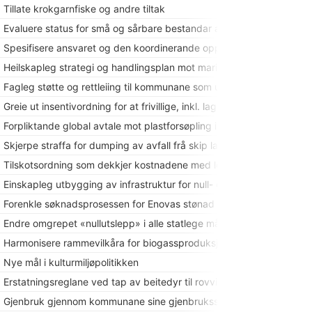
Tillate krokgarnfiske og andre tiltak
Evaluere status for små og sårbare bestandar av villaks
Spesifisere ansvaret og den koordinerande oppgåva statsforvaltaren
Heilskapleg strategi og handlingsplan mot marin forsøpling
Fagleg støtte og rettleiing til kommunane som utarbeider plasthand
Greie ut insentivordning for at frivillige, inkl. lag og organisasjonar, v
Forpliktande global avtale mot plastforsøpling i havet
Skjerpe straffa for dumping av avfall frå skip langs norskekysten
Tilskotsordning som dekkjer kostnadene med leveranse av avfall ette
Einskapleg utbygging av infrastruktur for null- og lågutsleppsteknol
Forenkle søknadsprosessen for Enovas stønad til køyretøy som bru
Endre omgrepet «nullutslepp» i alle statlege mål og planar til «null
Harmonisere rammevilkåra for biogassproduksjon i Norden
Nye mål i kulturmiljøpolitikken
Erstatningsreglane ved tap av beitedyr til rovvilt og kompensasjon
Gjenbruk gjennom kommunane sine gjenbruksstasjonar