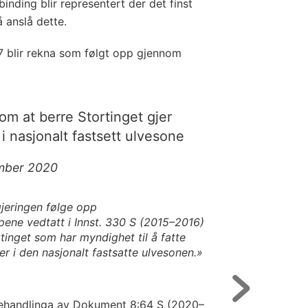
binding blir representert der det finst
 anslå dette.
 blir rekna som følgt opp gjennom
om at berre Stortinget gjer
i nasjonalt fastsett ulvesone
ember 2020
gjeringen følge opp
ppene vedtatt i Innst. 330 S (2015–2016)
tinget som har myndighet til å fatte
r i den nasjonalt fastsatte ulvesonen.»
behandlinga av Dokument 8:64 S (2020–