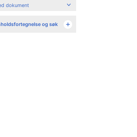
ned dokument
nholdsfortegnelse og søk