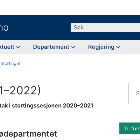
no
Søk
ktuelt
Departement
Regjering
 Stortinget
21–2022)
S
ak i stortingssesjonen 2020–2021
Til for
jødepartmentet