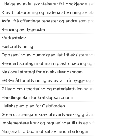
Utleige av avfallskonteinarar frå godkjende avfallsselskap
Krav til utsortering og materialattvinning av plast og matavfall
Avfall frå offentlege tenester og andre som produserer avfall som li
Reinsing av flygeoske
Matkastelov
Fosforattvinning
Oppsamling av gummigranulat frå eksisterande og nye kunstgrasb
Revidert strategi mot marin plastforsøpling og spreiing av mikroplas
Nasjonal strategi for ein sirkulær økonomi
EØS-mål for attvinning av avfall frå bygg- og anleggs-næringa
Pålegg om utsortering og materialattvinning av plast- og matavfall
Handlingsplan for kretsløpsøkonomi
Heilskapleg plan for Oslofjorden
Greie ut strengare krav til svartvass- og gråvassutslepp frå cruises
Implementere krav og reguleringar til utslepp frå cruiseskip og annan
Nasjonalt forbod mot sal av heliumballongar