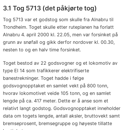
3.1 Tog 5713 (det påkjørte tog)
Tog 5713 var et godstog som skulle fra Alnabru til
Trondheim. Toget skulle etter ruteplanen ha forlatt
Alnabru 4. april 2000 kl. 22.05, men var forsinket på
grunn av snøfall og gikk derfor nordover kl. 00.30,
nesten to og en halv time forsinket.
Toget bestod av 22 godsvogner og et lokomotiv av
type El 14 som trafikkerer elektrifiserte
banestrekninger. Toget hadde i følge
godsvognopptaket en samlet vekt på 800 tonn,
hvorav lokomotivet veide 105 tonn, og en samlet
lengde på ca. 417 meter. Dette er å anse som et
relativt langt godstog. Godsvognopptaket inneholder
data om togets lengde, antall aksler, bruttovekt samt
bremseprosent, bremsegruppe og høyeste tillatte