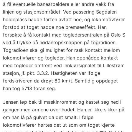
å få eventuelle banearbeidere eller andre vekk fra
linjen og stasjonsområdet. Ved passering Sagdalen
holdeplass hadde farten avtatt noe, og lokomotivfører
forstod at toget hadde noe bremseeffekt. Han
forsøkte å få kontakt med togledersentralen på Oslo S
ved å trykke på nødanropsknappen på togradioen.
Togradioen skal gi mulighet for rask kontakt mellom
lokomotivfører og togleder. Han oppnådde kontakt
med togleder omtrent ved innkjørsignalet til Lillestrøm
stasjon, jf. pkt. 3.3.2. Hastigheten var ifølge
ferdskriveren da drøyt 80 km/t. Samtidig oppdaget
han tog 5713 foran seg.
Jensen løp bak til maskinrommet og kastet seg ned i
gangen med armene over hodet. Han er ikke sikker på
om han lå på gulvet da det smalt. I følge
lokomotivfører hørtes det ut som om toget kjørte