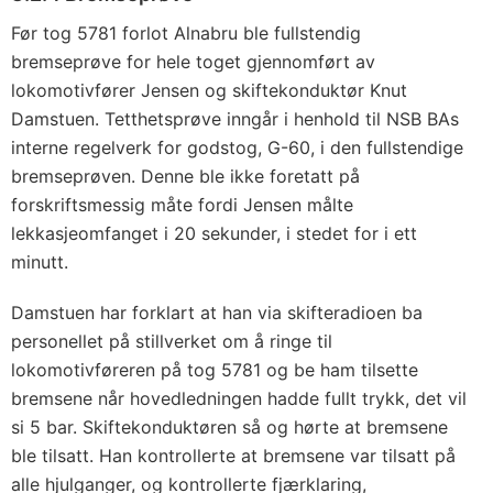
Før tog 5781 forlot Alnabru ble fullstendig
bremseprøve for hele toget gjennomført av
lokomotivfører Jensen og skiftekonduktør Knut
Damstuen. Tetthetsprøve inngår i henhold til NSB BAs
interne regelverk for godstog, G-60, i den fullstendige
bremseprøven. Denne ble ikke foretatt på
forskriftsmessig måte fordi Jensen målte
lekkasjeomfanget i 20 sekunder, i stedet for i ett
minutt.
Damstuen har forklart at han via skifteradioen ba
personellet på stillverket om å ringe til
lokomotivføreren på tog 5781 og be ham tilsette
bremsene når hovedledningen hadde fullt trykk, det vil
si 5 bar. Skiftekonduktøren så og hørte at bremsene
ble tilsatt. Han kontrollerte at bremsene var tilsatt på
alle hjulganger, og kontrollerte fjærklaring,