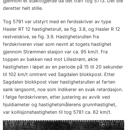
gjennom et stakittgjerde da det traff tog 5713. Det ble
deretter helt stille.
Tog 5781 var utstyrt med en ferdsskriver av type
Hasler RT 12 hastighetsrull, se fig. 3.8, og Hasler R 12
restveiskive, se fig. 3.9. Hastighetsrullen fra
ferdskriveren viser som nevnt at togets hastighet
gjennom Strømmen stasjon var ca. 95 km/t. Fra
toppen av bakken ned mot Lillestrøm, økte
hastigheten i løpet av en periode på 15 til 20 sekunder
til 102 km/t omtrent ved Sagdalen blokkpost. Etter
Sagdalen blokkpost viser hastighetsrullen at farten
sank langsomt, noe som indikerer en svak retardasjon.
I følge ferdskriveren, etter justering av avvik ved
hjuldiameter og hastighetsmålerens grunnhastighet,
var kollisjonshastigheten til tog 5781 ca. 62 km/t.