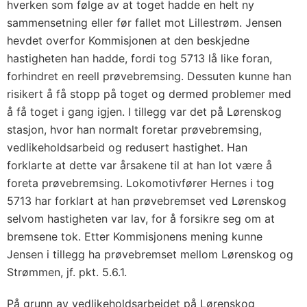
hverken som følge av at toget hadde en helt ny
sammensetning eller før fallet mot Lillestrøm. Jensen
hevdet overfor Kommisjonen at den beskjedne
hastigheten han hadde, fordi tog 5713 lå like foran,
forhindret en reell prøvebremsing. Dessuten kunne han
risikert å få stopp på toget og dermed problemer med
å få toget i gang igjen. I tillegg var det på Lørenskog
stasjon, hvor han normalt foretar prøvebremsing,
vedlikeholdsarbeid og redusert hastighet. Han
forklarte at dette var årsakene til at han lot være å
foreta prøvebremsing. Lokomotivfører Hernes i tog
5713 har forklart at han prøvebremset ved Lørenskog
selvom hastigheten var lav, for å forsikre seg om at
bremsene tok. Etter Kommisjonens mening kunne
Jensen i tillegg ha prøvebremset mellom Lørenskog og
Strømmen, jf. pkt. 5.6.1.
På grunn av vedlikeholdsarbeidet på Lørenskog