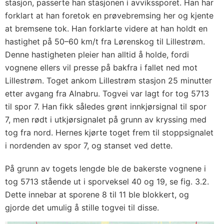
stasjon, passerte han stasjonen i avvikssporet. Han har
forklart at han foretok en prøvebremsing her og kjente
at bremsene tok. Han forklarte videre at han holdt en
hastighet på 50–60 km/t fra Lørenskog til Lillestrøm.
Denne hastigheten pleier han alltid å holde, fordi
vognene ellers vil presse på bakfra i fallet ned mot
Lillestrøm. Toget ankom Lillestrøm stasjon 25 minutter
etter avgang fra Alnabru. Togvei var lagt for tog 5713
til spor 7. Han fikk således grønt innkjørsignal til spor
7, men rødt i utkjørsignalet på grunn av kryssing med
tog fra nord. Hernes kjørte toget frem til stoppsignalet
i nordenden av spor 7, og stanset ved dette.
På grunn av togets lengde ble de bakerste vognene i
tog 5713 stående ut i sporveksel 40 og 19, se fig. 3.2.
Dette innebar at sporene 8 til 11 ble blokkert, og
gjorde det umulig å stille togvei til disse.