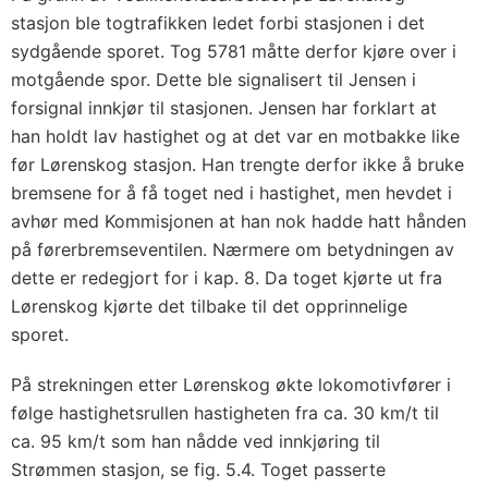
stasjon ble togtrafikken ledet forbi stasjonen i det
sydgående sporet. Tog 5781 måtte derfor kjøre over i
motgående spor. Dette ble signalisert til Jensen i
forsignal innkjør til stasjonen. Jensen har forklart at
han holdt lav hastighet og at det var en motbakke like
før Lørenskog stasjon. Han trengte derfor ikke å bruke
bremsene for å få toget ned i hastighet, men hevdet i
avhør med Kommisjonen at han nok hadde hatt hånden
på førerbremseventilen. Nærmere om betydningen av
dette er redegjort for i kap. 8. Da toget kjørte ut fra
Lørenskog kjørte det tilbake til det opprinnelige
sporet.
På strekningen etter Lørenskog økte lokomotivfører i
følge hastighetsrullen hastigheten fra ca. 30 km/t til
ca. 95 km/t som han nådde ved innkjøring til
Strømmen stasjon, se fig. 5.4. Toget passerte