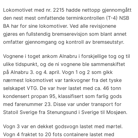
Lokomotivet med nr. 2215 hadde nettopp gjennomgått
den nest mest omfattende terminkontrollen (T-4) NSB
BA har for sine lokomotiver. Ved alle revisjonene
gjøres en fullstendig bremserevisjon som blant annet
omfatter gjennomgang og kontroll av bremseutstyr.
Vognene i toget ankom Alnabru i forskjellige tog og til
ulike tidspunkt, og de ni vognene ble sammenskiftet
på Alnabru 3. og 4. april. Vogn 1 og 2 som gikk
nærmest lokomotivet var tankvogner fra det tyske
selskapet VTG. De var hver lastet med ca. 46 tonn
kondensert propan 95, klassifisert som farlig gods
med farenummer 23. Disse var under transport for
Statoil Sverige fra Stenungsund i Sverige til Mosjøen.
Vogn 3 var en dekket godsvogn lastet med mørtel.
Vogn 4 fraktet to 20 fots containere lastet med