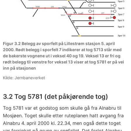
Figur 3.2 Belegg av sporfelt på Lillestrøm stasjon 5. april
2000. Rødt belegg i sporfelt 7 indikerer at tog 5713 står med
de bakerste vognene ut i veksel 40 og 19. Veksel 13 er fri og
rødt belegg til venstre for veksel 13 viser at tog 5781 er på vei
inn på stasjonen
Kilde: Jernbaneverket
3.2 Tog 5781 (det påkjørende tog)
Tog 5781 var et godstog som skulle gå fra Alnabru til
Mosjøen. Toget skulle etter ruteplanen hatt avgang fra
Alnabru 4. april 2000 kl. 22.34, men også dette toget
var forsinket på grunn av snøfallet. Det forlot Alnabru