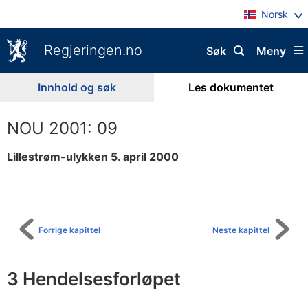
Norsk
Regjeringen.no
Søk
Meny
Innhold og søk
Les dokumentet
NOU 2001: 09
Lillestrøm-ulykken 5. april 2000
Til
innholdsfortegnelse
Forrige kapittel
Neste kapittel
3 Hendelsesforløpet