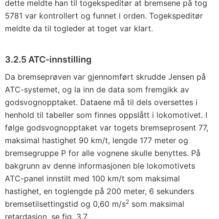
dette meldte han til togekspeditør at bremsene på tog
5781 var kontrollert og funnet i orden. Togekspeditør
meldte da til togleder at toget var klart.
3.2.5 ATC-innstilling
Da bremseprøven var gjennomført skrudde Jensen på
ATC-systemet, og la inn de data som fremgikk av
godsvognopptaket. Dataene må til dels oversettes i
henhold til tabeller som finnes oppslått i lokomotivet. I
følge godsvognopptaket var togets bremseprosent 77,
maksimal hastighet 90 km/t, lengde 177 meter og
bremsegruppe P for alle vognene skulle benyttes. På
bakgrunn av denne informasjonen ble lokomotivets
ATC-panel innstilt med 100 km/t som maksimal
hastighet, en toglengde på 200 meter, 6 sekunders
2
bremsetilsettingstid og 0,60 m/s
som maksimal
retardasjon, se fig. 3.7.