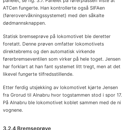
panelet, se fig. 3.7. Panelet på førerplassen viste at
ATCen fungerte. Han kontrollerte også SIFAen
(førerovervåkningssystemet) med den såkalte
dødmannsknappen.
Statisk bremseprøve på lokomotivet ble deretter
foretatt. Denne prøven omfatter lokomotivets
direktebrems og den automatisk virkende
førerbremseventilen som virker på hele toget. Jensen
har forklart at han fant systemet litt tregt, men at det
likevel fungerte tilfredsstillende.
Etter ferdig utsjekking av lokomotivet kjørte Jensen
fra Grorud til Alnabru hvor togstammen stod i spor 17.
På Alnabru ble lokomotivet koblet sammen med de ni
vognene.
3.2.4 Bremseprøve