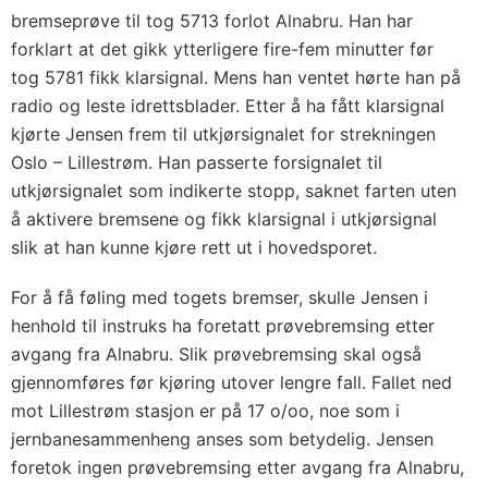
bremseprøve til tog 5713 forlot Alnabru. Han har
forklart at det gikk ytterligere fire-fem minutter før
tog 5781 fikk klarsignal. Mens han ventet hørte han på
radio og leste idrettsblader. Etter å ha fått klarsignal
kjørte Jensen frem til utkjørsignalet for strekningen
Oslo – Lillestrøm. Han passerte forsignalet til
utkjørsignalet som indikerte stopp, saknet farten uten
å aktivere bremsene og fikk klarsignal i utkjørsignal
slik at han kunne kjøre rett ut i hovedsporet.
For å få føling med togets bremser, skulle Jensen i
henhold til instruks ha foretatt prøvebremsing etter
avgang fra Alnabru. Slik prøvebremsing skal også
gjennomføres før kjøring utover lengre fall. Fallet ned
mot Lillestrøm stasjon er på 17 o/oo, noe som i
jernbanesammenheng anses som betydelig. Jensen
foretok ingen prøvebremsing etter avgang fra Alnabru,