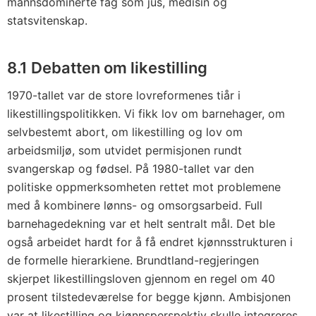
mannsdominerte fag som jus, medisin og
statsvitenskap.
8.1 Debatten om likestilling
1970-tallet var de store lovreformenes tiår i
likestillingspolitikken. Vi fikk lov om barnehager, om
selvbestemt abort, om likestilling og lov om
arbeidsmiljø, som utvidet permisjonen rundt
svangerskap og fødsel. På 1980-tallet var den
politiske oppmerksomheten rettet mot problemene
med å kombinere lønns- og omsorgsarbeid. Full
barnehagedekning var et helt sentralt mål. Det ble
også arbeidet hardt for å få endret kjønnsstrukturen i
de formelle hierarkiene. Brundtland-regjeringen
skjerpet likestillingsloven gjennom en regel om 40
prosent tilstedeværelse for begge kjønn. Ambisjonen
var at likestilling og kjønnsperspektiv skulle integreres