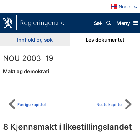
Norsk
Regjeringen.no
Søk
Meny
Innhold og søk
Les dokumentet
NOU 2003: 19
Makt og demokrati
Til
innholdsfortegnelse
Forrige kapittel
Neste kapittel
8 Kjønnsmakt i likestillingslandet