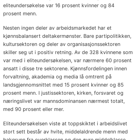
eliteundersøkelse var 16 prosent kvinner og 84
prosent menn.
Nesten ingen deler av arbeidsmarkedet har et
kjønnsbalansert deltakermønster. Bare partipolitikken,
kultursektoren og deler av organisasjonssektoren
skiller seg ut i positiv retning. Av de 328 kvinnene som
var med i eliteundersøkelsen, var nærmere 60 prosent
ansatt i disse tre sektorene. Kjønnsfordelingen innen
forvaltning, akademia og media lå omtrent på
landsgjennomsnittet med 15 prosent kvinner og 85
prosent menn. I justissektoren, kirken, forsvaret og
næringslivet var mannsdominansen nærmest totalt,
med 90 prosent eller mer.
Eliteundersøkelsen viste at toppskiktet i arbeidslivet
stort sett består av hvite, middelaldrende menn med
bakgrunn fra overklassen og den øvre middelklasse.