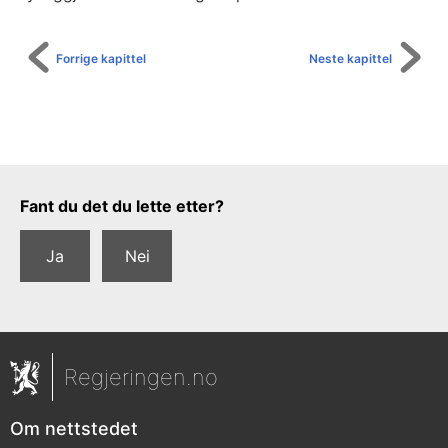
Forrige kapittel
Neste kapittel
Tilbakemeldingsskjema
Fant du det du lette etter?
Ja
Nei
Regjeringen.no
Om nettstedet