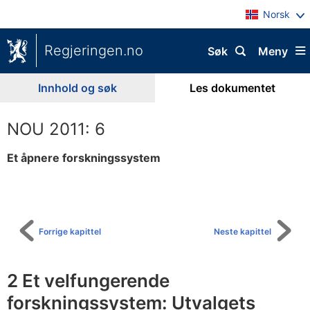
Norsk
Regjeringen.no
Søk
Meny
Innhold og søk
Les dokumentet
NOU 2011: 6
Et åpnere forskningssystem
Til
innholdsfortegnelse
Forrige kapittel
Neste kapittel
2 Et velfungerende
forskningssystem: Utvalgets