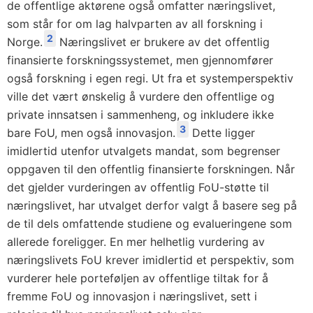
de offentlige aktørene også omfatter næringslivet,
som står for om lag halvparten av all forskning i
2
Norge.
Næringslivet er brukere av det offentlig
finansierte forskningssystemet, men gjennomfører
også forskning i egen regi. Ut fra et systemperspektiv
ville det vært ønskelig å vurdere den offentlige og
private innsatsen i sammenheng, og inkludere ikke
3
bare FoU, men også innovasjon.
Dette ligger
imidlertid utenfor utvalgets mandat, som begrenser
oppgaven til den offentlig finansierte forskningen. Når
det gjelder vurderingen av offentlig FoU-støtte til
næringslivet, har utvalget derfor valgt å basere seg på
de til dels omfattende studiene og evalueringene som
allerede foreligger. En mer helhetlig vurdering av
næringslivets FoU krever imidlertid et perspektiv, som
vurderer hele porteføljen av offentlige tiltak for å
fremme FoU og innovasjon i næringslivet, sett i