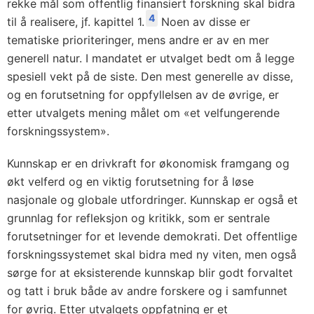
rekke mål som offentlig finansiert forskning skal bidra
4
til å realisere, jf. kapittel 1.
Noen av disse er
tematiske prioriteringer, mens andre er av en mer
generell natur. I mandatet er utvalget bedt om å legge
spesiell vekt på de siste. Den mest generelle av disse,
og en forutsetning for oppfyllelsen av de øvrige, er
etter utvalgets mening målet om «et velfungerende
forskningssystem».
Kunnskap er en drivkraft for økonomisk framgang og
økt velferd og en viktig forutsetning for å løse
nasjonale og globale utfordringer. Kunnskap er også et
grunnlag for refleksjon og kritikk, som er sentrale
forutsetninger for et levende demokrati. Det offentlige
forskningssystemet skal bidra med ny viten, men også
sørge for at eksisterende kunnskap blir godt forvaltet
og tatt i bruk både av andre forskere og i samfunnet
for øvrig. Etter utvalgets oppfatning er et