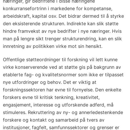
næringer, gir bedriftene i disse næringene
konkurransefortrinn i markedene for kompetanse,
arbeidskraft, kapital osv. Det bidrar dermed til å styrke
den eksisterende strukturen. Indirekte kan slik støtte
hindre framvekst av nye bedrifter i nye næringer. Hvis
man på lengre sikt trenger strukturendring, kan en slik
innretning av politikken virke mot sin hensikt.
Offentlige støtteordninger til forskning vil lett kunne
virke konserverende ved at støtte gis på bakgrunn av
etablerte fag- og kvalitetsnormer som ikke er tilpasset
nye utfordringer og behov. Det er viktig at
forskningssektoren har evne til fornyelse. Den enkelte
forskers evne til kritisk tenkning, kreativitet,
engasjement, interesse og utforskende adferd, må
stimuleres. Rekruttering av ny- og annerledestenkende
forskere og kontakt og samarbeid på tvers av
institusjoner, fagfelt, samfunnssektorer og grenser er