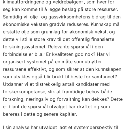
klimautfordringene og «eldrebølgen», som hver for
seg kan komme til å legge beslag på store ressurser.
Samtidig vil olje- og gassvirksomhetens bidrag til den
økonomiske veksten gradvis reduseres. Kunnskap må
erstatte olje som grunnlag for økonomisk vekst, og
dette vil stille store krav til det offentlig finansierte
forskningssystemet. Relevante spørsmål i den
forbindelse er bl.a.: Er kvaliteten god nok? Har vi
organisert systemet på en måte som utnytter
ressursene effektivt, og som sikrer at den kunnskapen
som utvikles også blir brukt til beste for samfunnet?
Utdanner vi et tilstrekkelig antall kandidater med
forskerkompetanse, slik at framtidige behov både i
forskning, næringsliv og forvaltning kan dekkes? Dette
er blant de spørsmål utvalget har drøftet og som
berøres i dette og senere kapitler.
I sin analyse har utvalget lagt et systemperspektiv til