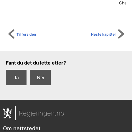
Charlo
Til forsiden
Neste kapittel
Tilbakemeldingsskjema
Fant du det du lette etter?
Ja
Nei
Regjeringen.no
Om nettstedet