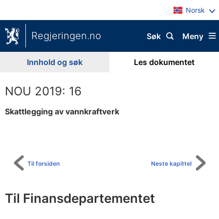
Norsk
Regjeringen.no
Søk
Meny
Innhold og søk
Les dokumentet
NOU 2019: 16
Skattlegging av vannkraftverk
Til
innholdsfortegnelse
Til forsiden
Neste kapittel
Til Finansdepartementet