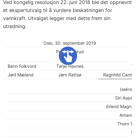
Ved kongelig resolusjon 22. juni 2018 ble det oppnevnt
et ekspertutvalg til å vurdere beskatningen for
vannkraft. Utvalget legger med dette frem sin
utredning.
Oslo, 30. september 2019
Per Sanderud
(leder)
Benn Folkvord
Tarjei Havnes
To
Jøril Mæland
Jørn Rattsø
Ragnhild Camilla
Pe
(sekretar
Siri Aspev
Erlend Magnusse
Amanda 
Thorn Th.
Hal