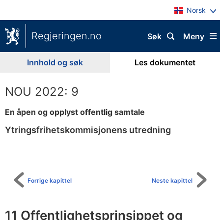
Norsk
Regjeringen.no
Søk
Meny
Innhold og søk
Les dokumentet
NOU 2022: 9
En åpen og opplyst offentlig samtale
Ytringsfrihetskommisjonens utredning
Til
innholdsfortegnelse
Forrige kapittel
Neste kapittel
11 Offentlighetsprinsippet og