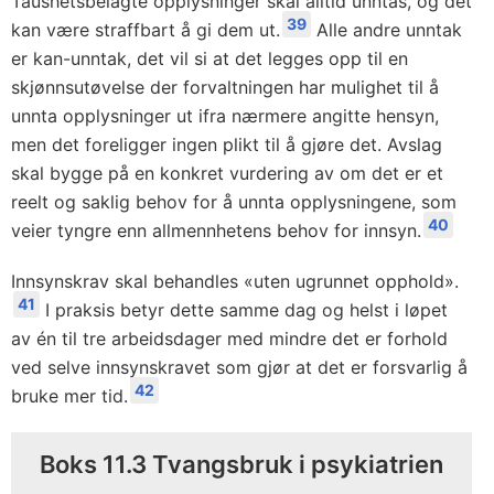
Taushetsbelagte opplysninger skal alltid unntas, og det
39
kan være straffbart å gi dem ut.
Alle andre unntak
er kan-unntak, det vil si at det legges opp til en
skjønnsutøvelse der forvaltningen har mulighet til å
unnta opplysninger ut ifra nærmere angitte hensyn,
men det foreligger ingen plikt til å gjøre det. Avslag
skal bygge på en konkret vurdering av om det er et
reelt og saklig behov for å unnta opplysningene, som
40
veier tyngre enn allmennhetens behov for innsyn.
Innsynskrav skal behandles «uten ugrunnet opphold».
41
I praksis betyr dette samme dag og helst i løpet
av én til tre arbeidsdager med mindre det er forhold
ved selve innsynskravet som gjør at det er forsvarlig å
42
bruke mer tid.
Boks 11.3 Tvangsbruk i psykiatrien