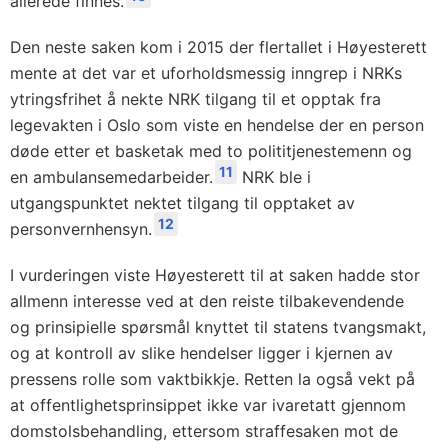
allerede finnes.
Den neste saken kom i 2015 der flertallet i Høyesterett
mente at det var et uforholdsmessig inngrep i NRKs
ytringsfrihet å nekte NRK tilgang til et opptak fra
legevakten i Oslo som viste en hendelse der en person
døde etter et basketak med to polititjenestemenn og
11
en ambulansemedarbeider.
NRK ble i
utgangspunktet nektet tilgang til opptaket av
12
personvernhensyn.
I vurderingen viste Høyesterett til at saken hadde stor
allmenn interesse ved at den reiste tilbakevendende
og prinsipielle spørsmål knyttet til statens tvangsmakt,
og at kontroll av slike hendelser ligger i kjernen av
pressens rolle som vaktbikkje. Retten la også vekt på
at offentlighetsprinsippet ikke var ivaretatt gjennom
domstolsbehandling, ettersom straffesaken mot de