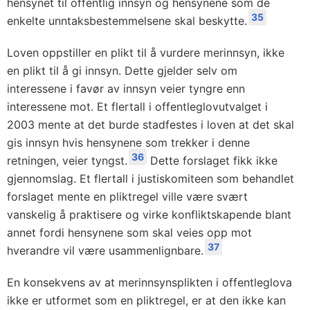
hensynet til offentlig innsyn og hensynene som de
35
enkelte unntaksbestemmelsene skal beskytte.
Loven oppstiller en plikt til å vurdere merinnsyn, ikke
en plikt til å gi innsyn. Dette gjelder selv om
interessene i favør av innsyn veier tyngre enn
interessene mot. Et flertall i offentleglovutvalget i
2003 mente at det burde stadfestes i loven at det skal
gis innsyn hvis hensynene som trekker i denne
36
retningen, veier tyngst.
Dette forslaget fikk ikke
gjennomslag. Et flertall i justiskomiteen som behandlet
forslaget mente en pliktregel ville være svært
vanskelig å praktisere og virke konfliktskapende blant
annet fordi hensynene som skal veies opp mot
37
hverandre vil være usammenlignbare.
En konsekvens av at merinnsynsplikten i offentleglova
ikke er utformet som en pliktregel, er at den ikke kan