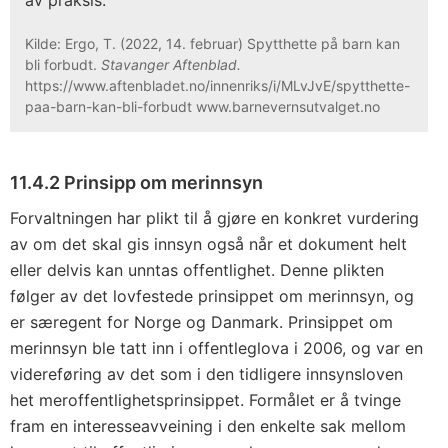
av praksis.
Kilde: Ergo, T. (2022, 14. februar) Spytthette på barn kan
bli forbudt.
Stavanger Aftenblad.
https://www.aftenbladet.no/innenriks/i/MLvJvE/spytthette-
paa-barn-kan-bli-forbudt www.barnevernsutvalget.no
11.4.2 Prinsipp om merinnsyn
Forvaltningen har plikt til å gjøre en konkret vurdering
av om det skal gis innsyn også når et dokument helt
eller delvis kan unntas offentlighet. Denne plikten
følger av det lovfestede prinsippet om merinnsyn, og
er særegent for Norge og Danmark. Prinsippet om
merinnsyn ble tatt inn i offentleglova i 2006, og var en
videreføring av det som i den tidligere innsynsloven
het meroffentlighetsprinsippet. Formålet er å tvinge
fram en interesseavveining i den enkelte sak mellom