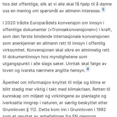
hos det offentlige, slik at vi alle skal få hjelp til å danne
5
oss en mening om spørsmål av allmenn interesse.
I 2020 trådte Europarådets konvensjon om innsyn i
offentlige dokumenter («Tromsøkonvensjonen») i kraft,
som den første bindende internasjonale konvensjonen
som anerkjenner en allmenn rett til innsyn i offentlig
virksomhet. Konvensjonen skal sikre en alminnelig rett
til dokumentinnsyn hos myndighetene som
utgangspunkt i alle slags saker. Unntak skal følge av
6
loven og ivareta nærmere angitte hensyn.
Åpenhet om informasjon knyttet til miljø og klima er
blitt stadig mer viktig i takt med klimakrisen. Retten til
kunnskap om miljøet og virkningene av planlagte og
iverksatte inngrep i naturen, er særlig beskyttet etter
Grunnloven § 112. Dette kom inn i Grunnloven i 1992
som et resultat av anbefalinger fra FN gjennom