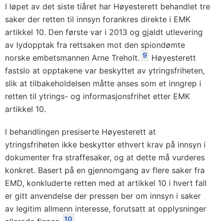
I løpet av det siste tiåret har Høyesterett behandlet tre
saker der retten til innsyn forankres direkte i EMK
artikkel 10. Den første var i 2013 og gjaldt utlevering
av lydopptak fra rettsaken mot den spiondømte
9
norske embetsmannen Arne Treholt.
Høyesterett
fastslo at opptakene var beskyttet av ytringsfriheten,
slik at tilbakeholdelsen måtte anses som et inngrep i
retten til ytrings- og informasjonsfrihet etter EMK
artikkel 10.
I behandlingen presiserte Høyesterett at
ytringsfriheten ikke beskytter ethvert krav på innsyn i
dokumenter fra straffesaker, og at dette må vurderes
konkret. Basert på en gjennomgang av flere saker fra
EMD, konkluderte retten med at artikkel 10 i hvert fall
er gitt anvendelse der pressen ber om innsyn i saker
av legitim allmenn interesse, forutsatt at opplysninger
10